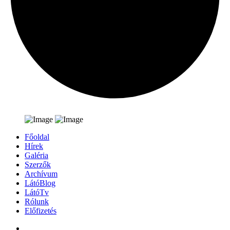
Főoldal
Hírek
Galéria
Szerzők
Archívum
LátóBlog
LátóTv
Rólunk
Előfizetés