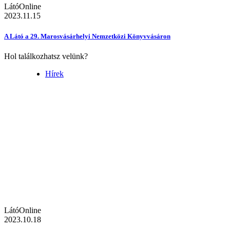
LátóOnline
2023.11.15
A Látó a 29. Marosvásárhelyi Nemzetközi Könyvvásáron
Hol találkozhatsz velünk?
Hírek
LátóOnline
2023.10.18