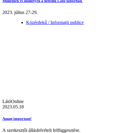
Műnemek és műhelyek a hetedik Látó-táborban
2023. július 27-29.
Közérdekű / Informații publice
LátóOnline
2023.05.18
Anunț important!
A szerkesztői állásfelvételi felfüggesztése.