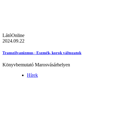
LátóOnline
2024.09.22
Transzilvanizmus - Eszmék, korok változatok
Könyvbemutató Marosvásárhelyen
Hírek