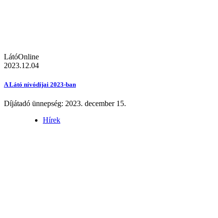
LátóOnline
2023.12.04
A Látó nívódíjai 2023-ban
Díjátadó ünnepség: 2023. december 15.
Hírek