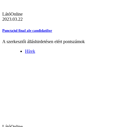
LátóOnline
2023.03.22
Punctajul final ale candidatilor
A szerkesztői álláshirdetésen elért pontszámok
Hírek
LátóOnline