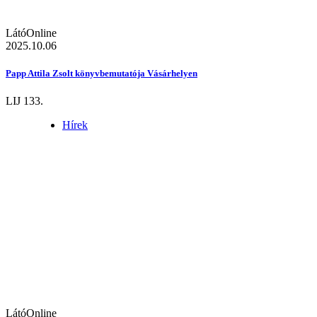
LátóOnline
2025.10.06
Papp Attila Zsolt könyvbemutatója Vásárhelyen
LIJ 133.
Hírek
LátóOnline