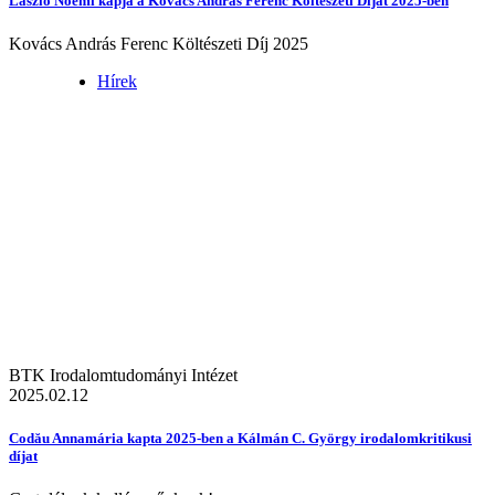
László Noémi kapja a Kovács András Ferenc Költészeti Díjat 2025-ben
Kovács András Ferenc Költészeti Díj 2025
Hírek
BTK Irodalomtudományi Intézet
2025.02.12
Codău Annamária kapta 2025-ben a Kálmán C. György irodalomkritikusi
díjat