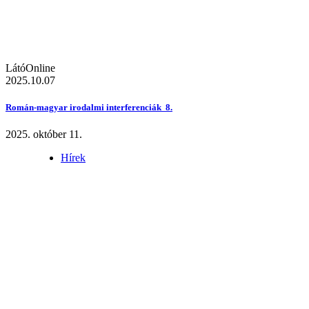
LátóOnline
2025.10.07
Román-magyar irodalmi interferenciák 8.
2025. október 11.
Hírek