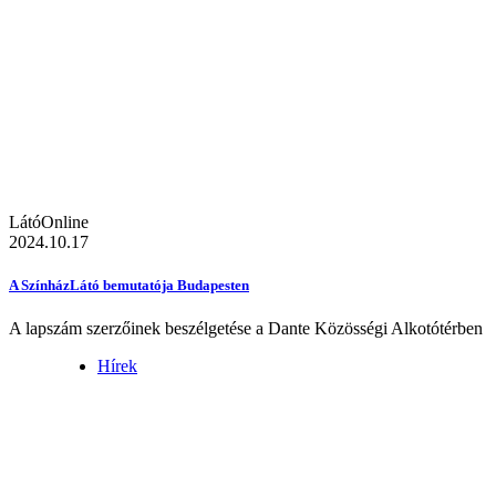
LátóOnline
2024.10.17
A SzínházLátó bemutatója Budapesten
A lapszám szerzőinek beszélgetése a Dante Közösségi Alkotótérben
Hírek