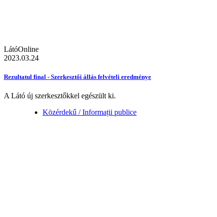
LátóOnline
2023.03.24
Rezultatul final - Szerkesztői állás felvételi eredménye
A Látó új szerkesztőkkel egészült ki.
Közérdekű / Informații publice