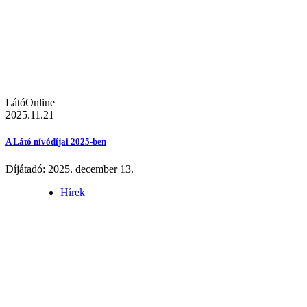
LátóOnline
2025.11.21
A Látó nívódíjai 2025-ben
Díjátadó: 2025. december 13.
Hírek