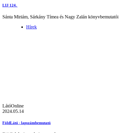
LIJ 124.
Sánta Miriám, Sárkány Tímea és Nagy Zalán könyvbemutatói
Hírek
LátóOnline
2024.05.14
FöldLátó - lapszámbemutató