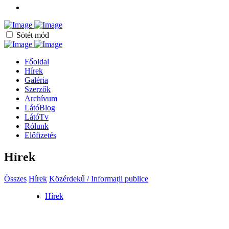
Sötét mód
Főoldal
Hírek
Galéria
Szerzők
Archívum
LátóBlog
LátóTv
Rólunk
Előfizetés
Hírek
Összes
Hírek
Közérdekű / Informații publice
Hírek