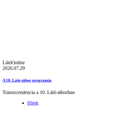
LátóOnline
2026.07.29
A 10. Látó-tábor programja
Transzcendencia a 10. Látó-táborban
Hírek