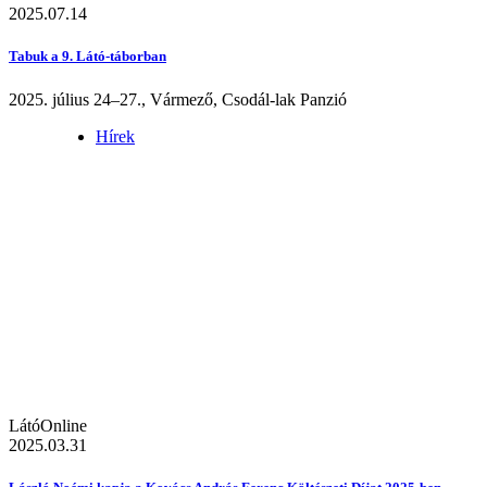
2025.07.14
Tabuk a 9. Látó-táborban
2025. július 24–27., Vármező, Csodál-lak Panzió
Hírek
LátóOnline
2025.03.31