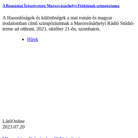
A Romániai Írószövetség Marosvásárhelyi Fiókjának szimpóziuma
A Hasonlóságok és különbségek a mai román és magyar
irodalomban című szimpóziumnak a Marosvásárhelyi Rádió Stúdió-
terme ad otthont, 2023. október 21-én, szombaton.
Hírek
LátóOnline
2023.07.20