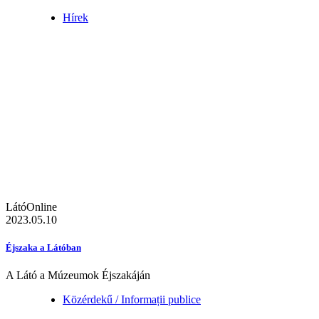
Hírek
LátóOnline
2023.05.10
Éjszaka a Látóban
A Látó a Múzeumok Éjszakáján
Közérdekű / Informații publice