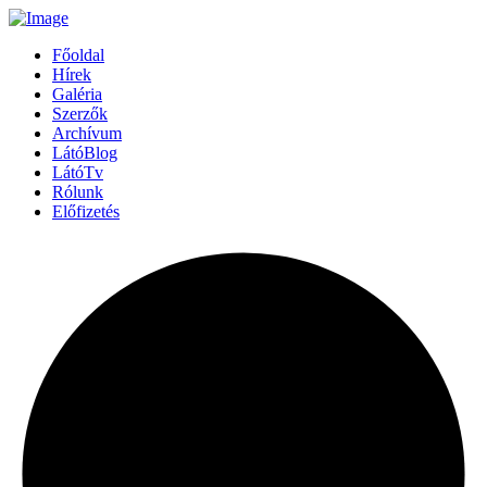
Főoldal
Hírek
Galéria
Szerzők
Archívum
LátóBlog
LátóTv
Rólunk
Előfizetés