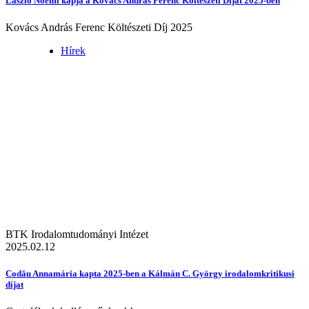
László Noémi kapja a Kovács András Ferenc Költészeti Díjat 2025-ben
Kovács András Ferenc Költészeti Díj 2025
Hírek
BTK Irodalomtudományi Intézet
2025.02.12
Codău Annamária kapta 2025-ben a Kálmán C. György irodalomkritikusi
díjat