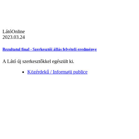
LátóOnline
2023.03.24
Rezultatul final - Szerkesztői állás felvételi eredménye
A Látó új szerkesztőkkel egészült ki.
Közérdekű / Informații publice