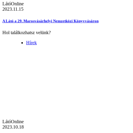
LátóOnline
2023.11.15
A Látó a 29. Marosvásárhelyi Nemzetközi Könyvvásáron
Hol találkozhatsz velünk?
Hírek
LátóOnline
2023.10.18