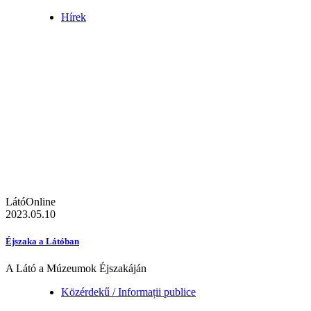
Hírek
LátóOnline
2023.05.10
Éjszaka a Látóban
A Látó a Múzeumok Éjszakáján
Közérdekű / Informații publice