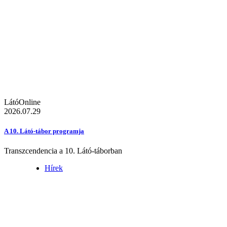
LátóOnline
2026.07.29
A 10. Látó-tábor programja
Transzcendencia a 10. Látó-táborban
Hírek