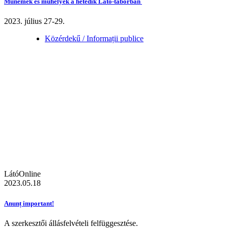
Műnemek és műhelyek a hetedik Látó-táborban
2023. július 27-29.
Közérdekű / Informații publice
LátóOnline
2023.05.18
Anunț important!
A szerkesztői állásfelvételi felfüggesztése.