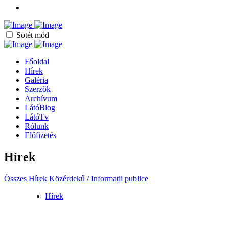
Sötét mód
Főoldal
Hírek
Galéria
Szerzők
Archívum
LátóBlog
LátóTv
Rólunk
Előfizetés
Hírek
Összes
Hírek
Közérdekű / Informații publice
Hírek