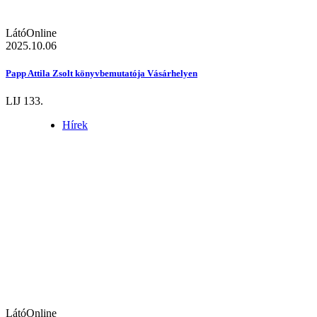
LátóOnline
2025.10.06
Papp Attila Zsolt könyvbemutatója Vásárhelyen
LIJ 133.
Hírek
LátóOnline