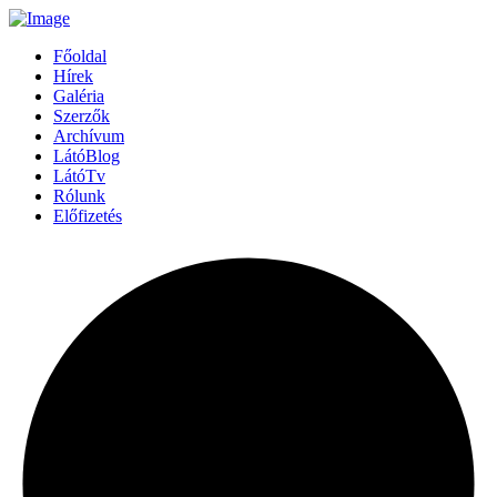
Főoldal
Hírek
Galéria
Szerzők
Archívum
LátóBlog
LátóTv
Rólunk
Előfizetés