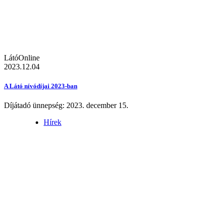
LátóOnline
2023.12.04
A Látó nívódíjai 2023-ban
Díjátadó ünnepség: 2023. december 15.
Hírek