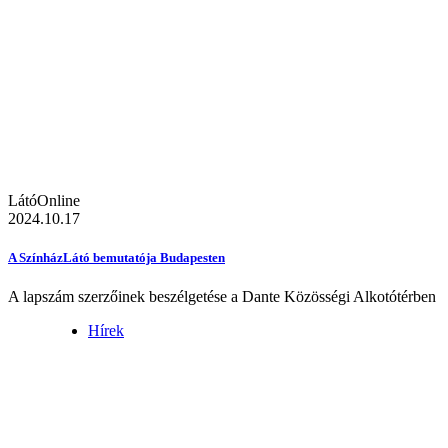
LátóOnline
2024.10.17
A SzínházLátó bemutatója Budapesten
A lapszám szerzőinek beszélgetése a Dante Közösségi Alkotótérben
Hírek