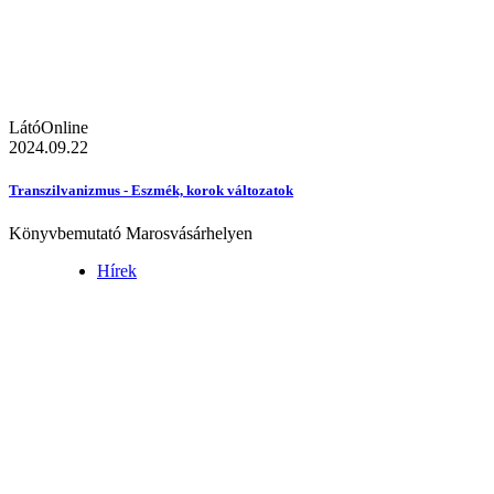
LátóOnline
2024.09.22
Transzilvanizmus - Eszmék, korok változatok
Könyvbemutató Marosvásárhelyen
Hírek