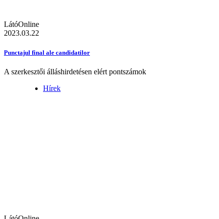
LátóOnline
2023.03.22
Punctajul final ale candidatilor
A szerkesztői álláshirdetésen elért pontszámok
Hírek
LátóOnline