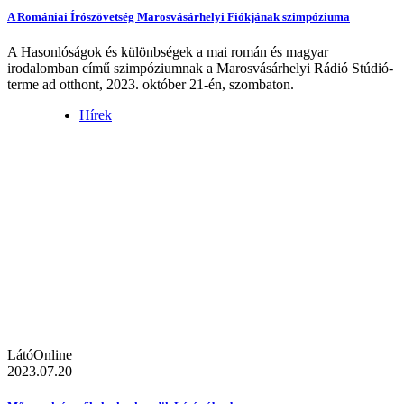
A Romániai Írószövetség Marosvásárhelyi Fiókjának szimpóziuma
A Hasonlóságok és különbségek a mai román és magyar
irodalomban című szimpóziumnak a Marosvásárhelyi Rádió Stúdió-
terme ad otthont, 2023. október 21-én, szombaton.
Hírek
LátóOnline
2023.07.20