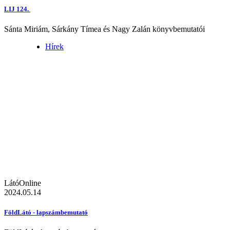
LIJ 124.
Sánta Miriám, Sárkány Tímea és Nagy Zalán könyvbemutatói
Hírek
LátóOnline
2024.05.14
FöldLátó - lapszámbemutató