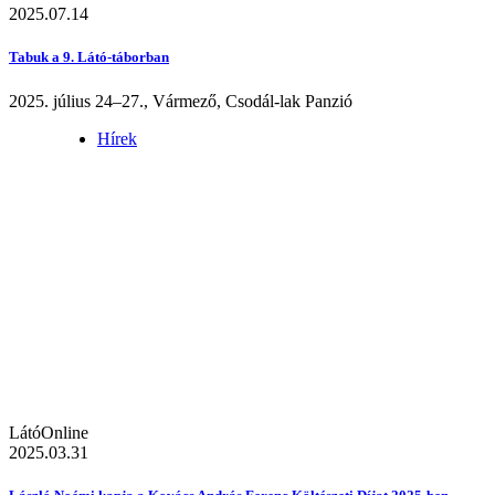
2025.07.14
Tabuk a 9. Látó-táborban
2025. július 24–27., Vármező, Csodál-lak Panzió
Hírek
LátóOnline
2025.03.31