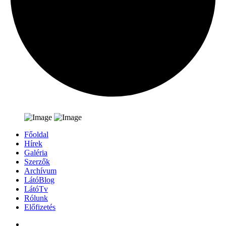
Főoldal
Hírek
Galéria
Szerzők
Archívum
LátóBlog
LátóTv
Rólunk
Előfizetés