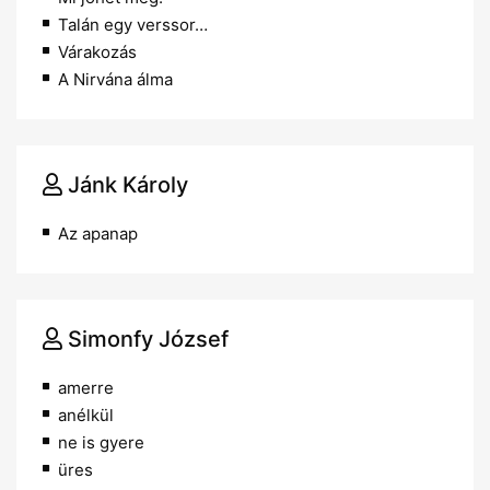
Talán egy verssor…
Várakozás
A Nirvána álma
Jánk Károly
Az apanap
Simonfy József
amerre
anélkül
ne is gyere
üres