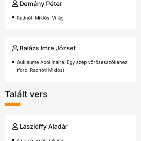
Demény Péter
Radnóti Miklós: Virág
Balázs Imre József
Guillaume Apollinaire: Egy szép vörösesszőkéhez
(ford. Radnóti Miklós)
Talált vers
Lászlóffy Aladár
Az első hó éjszakáján