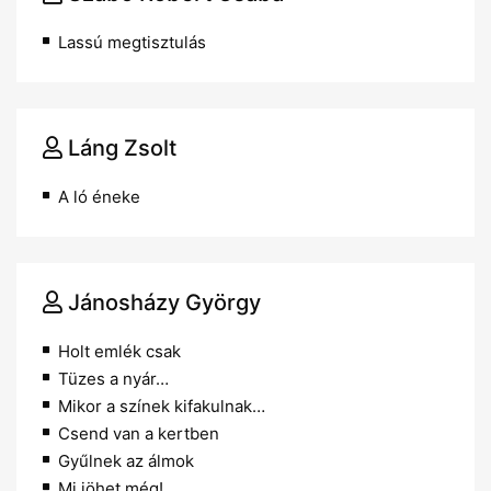
Lassú megtisztulás
Láng Zsolt
A ló éneke
Jánosházy György
Holt emlék csak
Tüzes a nyár…
Mikor a színek kifakulnak…
Csend van a kertben
Gyűlnek az álmok
Mi jöhet még!