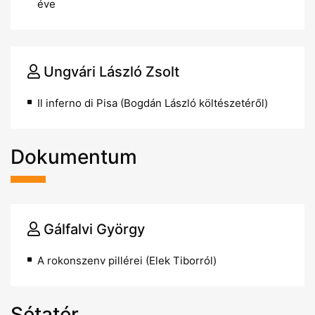
éve
Ungvári László Zsolt
Il inferno di Pisa (Bogdán László költészetéről)
Dokumentum
Gálfalvi György
A rokonszenv pillérei (Elek Tiborról)
Sétatér