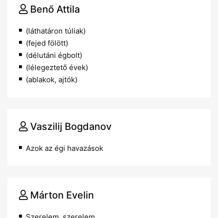
Benő Attila
(láthatáron túliak)
(fejed fölött)
(délutáni égbolt)
(lélegeztető évek)
(ablakok, ajtók)
Vaszilij Bogdanov
Azok az égi havazások
Márton Evelin
Szerelem, szerelem