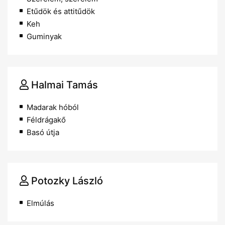
Etűdök és attitűdök
Keh
Guminyak
Halmai Tamás
Madarak hóból
Féldrágakő
Basó útja
Potozky László
Elmúlás