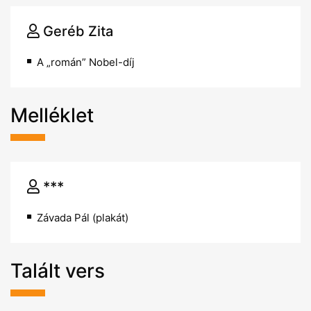
Geréb Zita
A „román” Nobel-díj
Melléklet
***
Závada Pál (plakát)
Talált vers