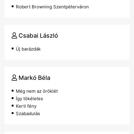
Robert Browning Szentpéterváron
Csabai László
Új barázdák
Markó Béla
Még nem az öröklét
Így tökéletes
Kerti fény
Szabadulás