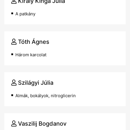
Király Kinga Júlia
A patkány
Tóth Ágnes
Három karcolat
Szilágyi Júlia
Almák, bokályok, nitroglicerin
Vaszilij Bogdanov