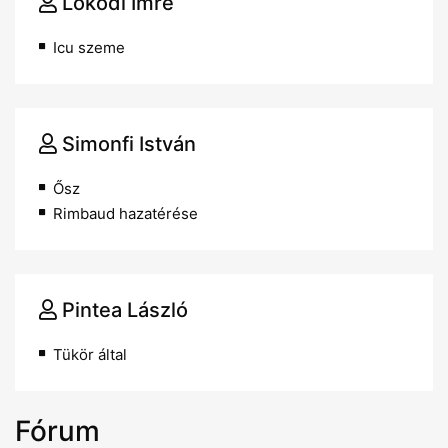
Lokodi Imre
Icu szeme
Simonfi István
Ősz
Rimbaud hazatérése
Pintea László
Tükör által
Fórum