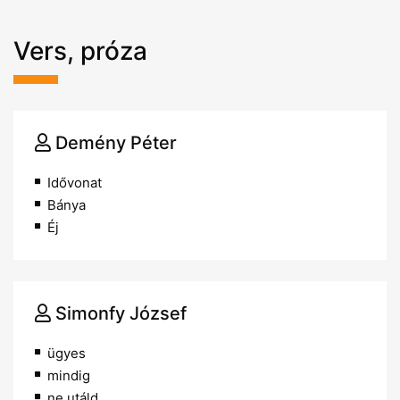
Vers, próza
Demény Péter
Idővonat
Bánya
Éj
Simonfy József
ügyes
mindig
ne utáld