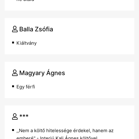
Balla Zsófia
Kiáltvány
Magyary Ágnes
Egy férfi
***
,,Nem a költő hitelessége érdekel, hanem az
emberé'' - Interjú Kali Ágnes költővel