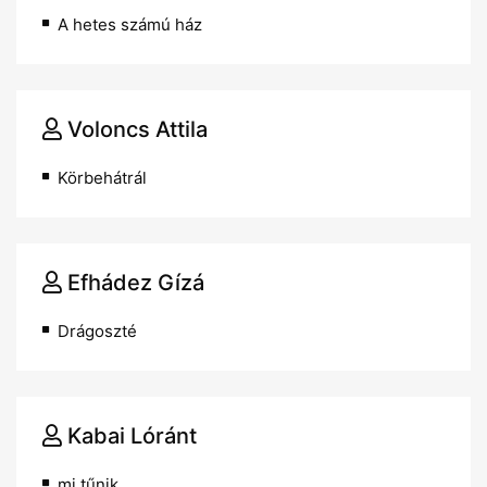
A hetes számú ház
Voloncs Attila
Körbehátrál
Efhádez Gízá
Drágoszté
Kabai Lóránt
mi tűnik