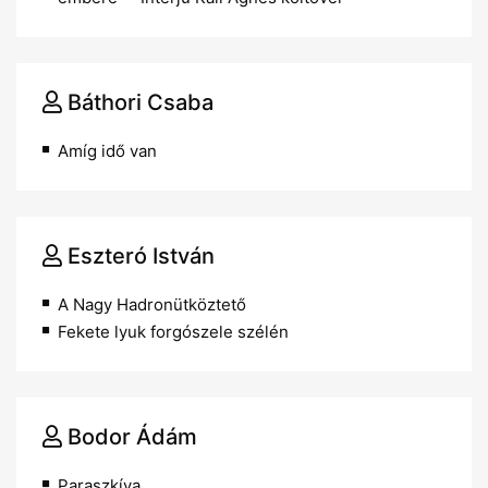
Báthori Csaba
Amíg idő van
Eszteró István
A Nagy Hadronütköztető
Fekete lyuk forgószele szélén
Bodor Ádám
Paraszkíva