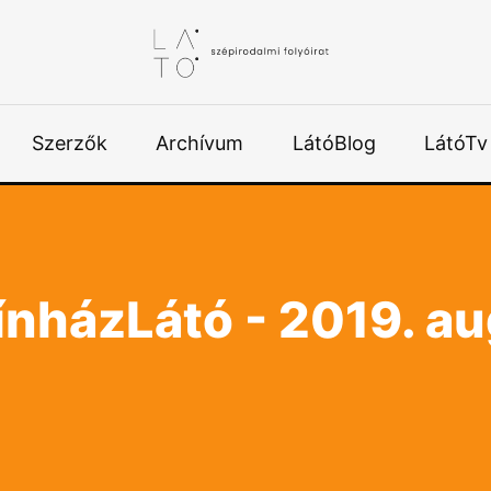
Szerzők
Archívum
LátóBlog
LátóTv
nházLátó - 2019. a