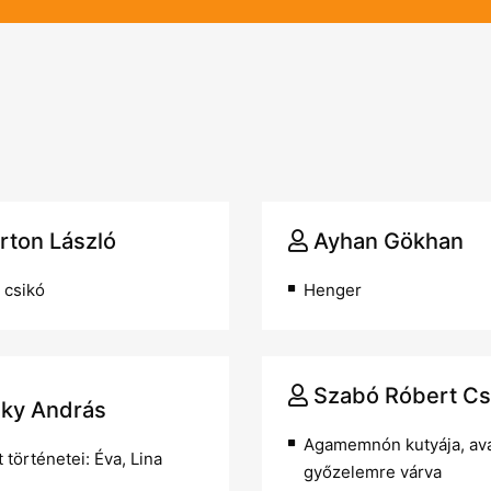
rton László
Ayhan Gökhan
 csikó
Henger
Szabó Róbert C
sky András
Agamemnón kutyája, av
t történetei: Éva, Lina
győzelemre várva