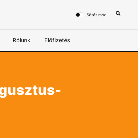
Sötét mód
Rólunk
Előfizetés
ugusztus-