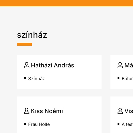
színház
Hatházi András
Má
Színház
Bátor
Kiss Noémi
Vi
Frau Holle
A tes