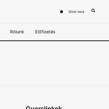
Sötét mód
Rólunk
Előfizetés
Gyorslinkek