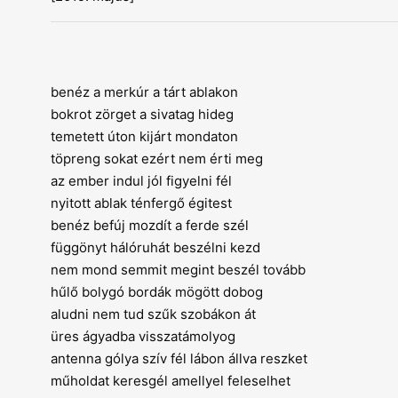
benéz a merkúr a tárt ablakon
bokrot zörget a sivatag hideg
temetett úton kijárt mondaton
töpreng sokat ezért nem érti meg
az ember indul jól figyelni fél
nyitott ablak ténfergő égitest
benéz befúj mozdít a ferde szél
függönyt hálóruhát beszélni kezd
nem mond semmit megint beszél tovább
hűlő bolygó bordák mögött dobog
aludni nem tud szűk szobákon át
üres ágyadba visszatámolyog
antenna gólya szív fél lábon állva reszket
műholdat keresgél amellyel feleselhet