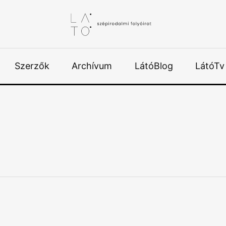
Szerzők
Archívum
LátóBlog
LátóTv