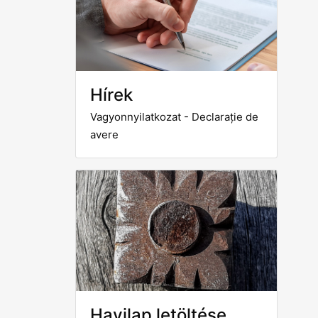
Hírek
Vagyonnyilatkozat - Declarație de
avere
Havilap letöltése