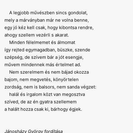
A legjobb művészben sincs gondolat,
mely a márványban már ne volna benne,
egy jó kéz kell csak, hogy kibontsa rendre,
ahogy szellem vezérli s akarat.
Minden félelmemet és álmomat
így rejted egymagadban, büszke, szende
szépség, de szívem bár a jót esengje,
művem mindennek más értelmet ad.
Nem szerelmem és nem bájad okozza
bajom, nem megvetés, könyörtelen
zordság, nem is balsors, nem sanda végzet:
halál és irgalom közt van megosztva
szíved, de az én gyatra szellemem
a halált hozza csak ki, bárhogy égjek.
Jánosházy György fordítása