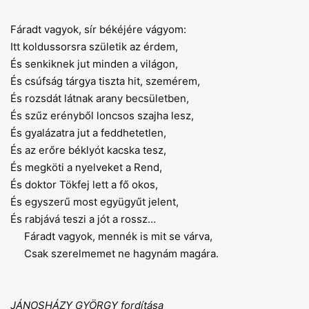
Fáradt vagyok, sír békéjére vágyom:
Itt koldussorsra születik az érdem,
És senkiknek jut minden a világon,
És csúfság tárgya tiszta hit, szemérem,
És rozsdát látnak arany becsületben,
És szűz erényből loncsos szajha lesz,
És gyalázatra jut a feddhetetlen,
És az erőre béklyót kacska tesz,
És megköti a nyelveket a Rend,
És doktor Tökfej lett a fő okos,
És egyszerű most együgyűt jelent,
És rabjává teszi a jót a rossz…
Fáradt vagyok, mennék is mit se várva,
Csak szerelmemet ne hagynám magára.
JÁNOSHÁZY GYÖRGY fordítása