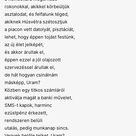
rokonokkal, akikkel körbeüljük
asztalodat, és felfalunk téged,
akiknek Húsvétra szétosztjuk
a piacon vett datolyát, pisztáciát,
lehet, hogy éppen tojást festünk,
az új élet jelképét,
és akkor árullak el,
éppen ezzel a jól olajozott
szervezéssel árullak el,
de hát hogyan csinálnám
másképp, Uram?
Közben egy titkos számláról
aktiválja magát a banki művelet,
SMS-t kapok, harminc
ezüstpénz érkezett,
rendszeren belüli
utalás, pedig munkanap sincs.
Vegyek belőle telket, Uram?