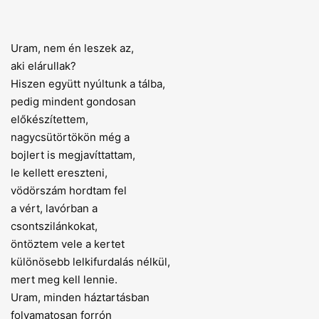
Uram, nem én leszek az,
aki elárullak?
Hiszen együtt nyúltunk a tálba,
pedig mindent gondosan
előkészítettem,
nagycsütörtökön még a
bojlert is megjavíttattam,
le kellett ereszteni,
vödörszám hordtam fel
a vért, lavórban a
csontszilánkokat,
öntöztem vele a kertet
különösebb lelkifurdalás nélkül,
mert meg kell lennie.
Uram, minden háztartásban
folyamatosan forrón