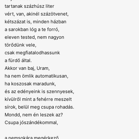
tartanak százhúsz liter
vért, van, akinél százötvenet,
kétszázat is, minden házban
a sarokban lóg a te forró,
eleven tested, nem nagyon
törődünk vele,
csak megfiatalodhassunk
a fürdő által.
Akkor van baj, Uram,
ha nem ömlik automatikusan,
ha koszosak maradunk,
és az edényeink is szennyesek,
kívülről mint a fehérre meszelt
sírok, belül meg csupa rohadás.
Mondd, nem én leszek az?
Csupa jószándékommal,
a nemsokára megérkező