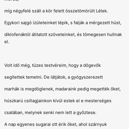
míg négyfelé száll a kör felett összetömörült Lélek.
Egykori sajgó ízületeinket tépik, s falják a mérgezett húst,
diklofenáktól átitatott szöveteinket, és tömegesen hullnak
el.
Volt idő még, tüzes testvéreim, hogy a dögevők
segítettek temetni. De látjátok, a gyógyszerezett
marhák is megdöglenek, madaraink pedig megették őket,
húszkarú csillagjainkon kívül estek el e mesterséges
csatában, melynek senki nem lett a győztese.
A nap egyenes sugarai ott érik őket, ahol szárnyuk