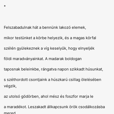
*
Felszabadulnak hát a bennünk lakozó elemek,
mikor testünket a körbe helyezik, és a magas körfal
szélén gyülekeznek a víg keselyűk, hogy elnyeljék
földi maradványainkat. A madarak boldogan
taposnak beleinkbe, rángatva napon szikkadt húsunkat,
s széthordott csontjaink a húszkarú csillag ölelésében
végzik,
az utolsó gödörben, ahol mész és foszfor marja le
a maradékot. Leszakadt állkapcsunk örök csodálkozásba
mered,