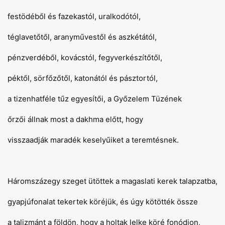
festödéből és fazekastól, uralkodótól,
téglavetőtől, aranyművestől és aszkétától,
pénzverdéből, kovácstól, fegyverkészítőtől,
péktől, sörfőzőtől, katonától és pásztortól,
a tizenhatféle tűz egyesítői, a Győzelem Tüzének
őrzői állnak most a dakhma előtt, hogy
visszaadják maradék keselyűiket a teremtésnek.
Háromszázegy szeget ütöttek a magaslati kerek talapzatba,
gyapjúfonalat tekertek köréjük, és úgy kötötték össze
a talizmánt a földön, hogy a holtak lelke köré fonódjon,