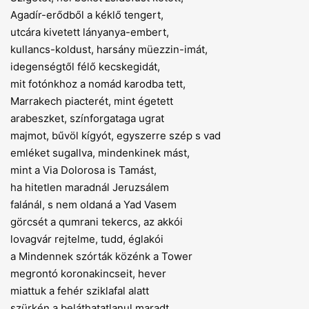
Agadír-erődből a kéklő tengert,
utcára kivetett lányanya-embert,
kullancs-koldust, harsány müezzin-imát,
idegenségtől félő kecskegidát,
mit fotónkhoz a nomád karodba tett,
Marrakech piacterét, mint égetett
arabeszket, színforgataga ugrat
majmot, bűvöl kígyót, egyszerre szép s vad
emléket sugallva, mindenkinek mást,
mint a Via Dolorosa is Tamást,
ha hitetlen maradnál Jeruzsálem
falánál, s nem oldaná a Yad Vasem
görcsét a qumrani tekercs, az akkói
lovagvár rejtelme, tudd, églakói
a Mindennek szórták közénk a Tower
megrontó koronakincseit, hever
miattuk a fehér sziklafal alatt
szürkén a beláthatatlanul maradt