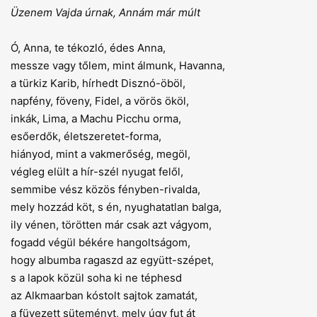
Üzenem Vajda úrnak, Annám már múlt
Ó, Anna, te tékozló, édes Anna,
messze vagy tőlem, mint álmunk, Havanna,
a türkiz Karib, hírhedt Disznó-öböl,
napfény, föveny, Fidel, a vörös ököl,
inkák, Lima, a Machu Picchu orma,
esőerdők, életszeretet-forma,
hiányod, mint a vakmerőség, megöl,
végleg elült a hír-szél nyugat felől,
semmibe vész közös fényben-rivalda,
mely hozzád köt, s én, nyughatatlan balga,
ily vénen, törötten már csak azt vágyom,
fogadd végül békére hangoltságom,
hogy albumba ragaszd az együtt-szépet,
s a lapok közül soha ki ne téphesd
az Alkmaarban kóstolt sajtok zamatát,
a füvezett süteményt, mely úgy fut át