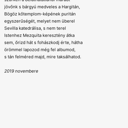
jövőnk s bárgyú medveles a Hargitán,
Bögöz kőtemplom-képének puritán
egyszerűségét, melyet nem überel
Sevilla katedrálisa, s nem terel
Istenhez Mezquita keresztény átka
sem, őrizd hát s fohászkodj érte, hátha
örömmel lapozod még fel albumod,
s tán felméred majd, mire taksálhatod.
2019 novembere