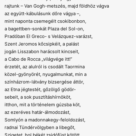
rajtunk – Van Gogh-metszés, majd földhöz vágva
az együtt-kábulásunk dőre vágya –,
mint naponta csemegélt csokibonbon,
a bagettben-sonkát Plaza del Sol-on,
Pradóban El Greco- s Velázquez-varázst,
Szent Jeromos kőcsipkéit, a palást
jogán Lisszabon harácsolt kincseit,
a Cabo de Rocca „világvége itt!”
érzetét, az alulról is csodált Taormina
közel-gyönyörét, nyugalmunkat, min a
színházrom-látvány bizsergése áttör,
az Etna jégtestét, gőzölgő gödör-
sebeit, a sok pusztításhírnököt,
itthon, mit a történelem gúzsba köt,
az ezeréves határ-álmodozást,
Somlyón a madonnakegy-feloldozást,
radnai Tündérvölgyben a libegőt,
Szigetet, hol békét zsidófüst kötött,