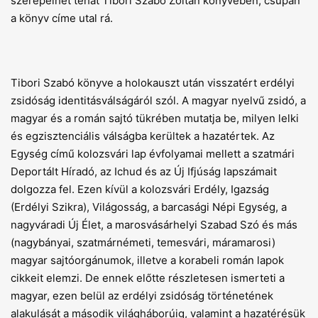
szerepelhet tehát Tibori Szabó Zoltán könyvében, csupán
a könyv címe utal rá.
Tibori Szabó könyve a holokauszt után visszatért erdélyi
zsidóság identitásválságáról szól. A magyar nyelvű zsidó, a
magyar és a román sajtó tükrében mutatja be, milyen lelki
és egzisztenciális válságba kerültek a hazatértek. Az
Egység című kolozsvári lap évfolyamai mellett a szatmári
Deportált Híradó, az Ichud és az Új Ifjúság lapszámait
dolgozza fel. Ezen kívül a kolozsvári Erdély, Igazság
(Erdélyi Szikra), Világosság, a barcasági Népi Egység, a
nagyváradi Új Élet, a marosvásárhelyi Szabad Szó és más
(nagybányai, szatmárnémeti, temesvári, máramarosi)
magyar sajtóorgánumok, illetve a korabeli román lapok
cikkeit elemzi. De ennek előtte részletesen ismerteti a
magyar, ezen belül az erdélyi zsidóság történetének
alakulását a második világháborúig, valamint a hazatérésük