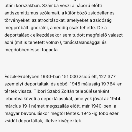
utáni korszakban. Számba veszi a háború előtti
antiszemitizmus szólamait, a különböző zsidóellenes
törvényeket, az atrocitásokat, amelyeket a zsidóság
megpróbált ignorálni, ameddig csak tehette. De a
deportálások elkezdésekor sem tudott megfelelő választ
adni (mit is tehetett volna?), tanácstalansággal és
megdöbbenéssel fogadta.
Észak-Erdélyben 1930-ban 151 000 zsidó élt, 127 377
személyt deportáltak, és ebből 1946 májusáig 19 764-en
tértek vissza. Tibori Szabó Zoltán településenként
lebontva követi a deportálásokat, amelyek jóval az 1944.
március 19-i német megszállás előtt, már 1940-ben, a
magyar bevonuláskor megtörténtek. 1942-ig több ezer
zsidót deportáltak, illetve kivégeztek.