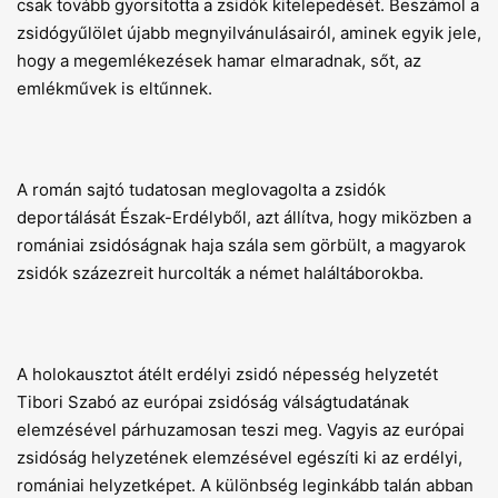
csak tovább gyorsította a zsidók kitelepedését. Beszámol a
zsidógyűlölet újabb megnyilvánulásairól, aminek egyik jele,
hogy a megemlékezések hamar elmaradnak, sőt, az
emlékművek is eltűnnek.
A román sajtó tudatosan meglovagolta a zsidók
deportálását Észak-Erdélyből, azt állítva, hogy miközben a
romániai zsidóságnak haja szála sem görbült, a magyarok
zsidók százezreit hurcolták a német haláltáborokba.
A holokausztot átélt erdélyi zsidó népesség helyzetét
Tibori Szabó az európai zsidóság válságtudatának
elemzésével párhuzamosan teszi meg. Vagyis az európai
zsidóság helyzetének elemzésével egészíti ki az erdélyi,
romániai helyzetképet. A különbség leginkább talán abban