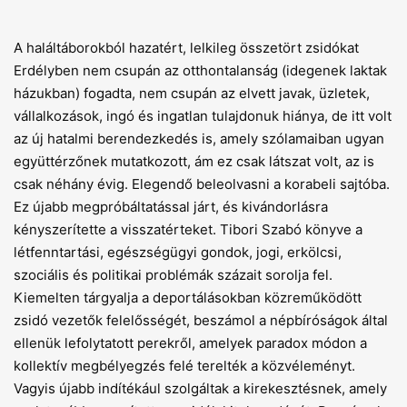
A haláltáborokból hazatért, lelkileg összetört zsidókat
Erdélyben nem csupán az otthontalanság (idegenek laktak
házukban) fogadta, nem csupán az elvett javak, üzletek,
vállalkozások, ingó és ingatlan tulajdonuk hiánya, de itt volt
az új hatalmi berendezkedés is, amely szólamaiban ugyan
együttérzőnek mutatkozott, ám ez csak látszat volt, az is
csak néhány évig. Elegendő beleolvasni a korabeli sajtóba.
Ez újabb megpróbáltatással járt, és kivándorlásra
kényszerítette a visszatérteket. Tibori Szabó könyve a
létfenntartási, egészségügyi gondok, jogi, erkölcsi,
szociális és politikai problémák százait sorolja fel.
Kiemelten tárgyalja a deportálásokban közreműködött
zsidó vezetők felelősségét, beszámol a népbíróságok által
ellenük lefolytatott perekről, amelyek paradox módon a
kollektív megbélyegzés felé terelték a közvéleményt.
Vagyis újabb indítékául szolgáltak a kirekesztésnek, amely