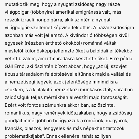
mutatkozik meg, hogy a nyugati zsidóság nagy része
világpolgár (többnyire) amerikai emigránssá vált, más
részük izraeli honpolgárrá, akik szintén a nyugati
világpolgár-szellemet képviselték ott is. A hazai zsidóságra
azonban más volt jellemző. A kivándorló többségen kívül
egyesek (részben érthető okokból) románná váltak,
másfelől különösképp jellemzte őket a baloldali értékekbe
vetett bizalom, ami ittmaradásra késztette őket. Erre példa
Gáll Ernő, aki őszintén bízott abban, hogy „az új, szovjet
típusú társadalom felépítésével eltűnnek majd a vallási és
a nemzetiségi jegyek, azok jelentősége minimálisra
csökken, s a kialakuló nemzetközi munkásosztály soraiban
zsidóságuk teljes mértékben elveszíti majd fontosságát.
Ezért volt fontos számunkra akkoriban, az őszinte,
romantikus, nagy remények időszakában, hogy a zsidóság
gondjait minél jobban beágyazzuk a románok, magyarok,
franciák, olaszok, lengyelek és más népekhez tartozók
problematikájába". Ennek ellenére, tehát az ilyen