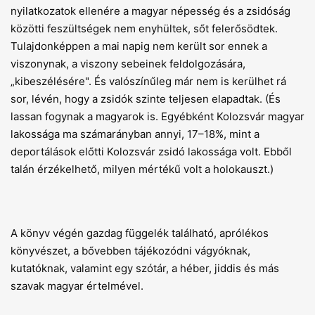
nyilatkozatok ellenére a magyar népesség és a zsidóság
közötti feszültségek nem enyhültek, sőt felerősödtek.
Tulajdonképpen a mai napig nem került sor ennek a
viszonynak, a viszony sebeinek feldolgozására,
„kibeszélésére". És valószínűleg már nem is kerülhet rá
sor, lévén, hogy a zsidók szinte teljesen elapadtak. (És
lassan fogynak a magyarok is. Egyébként Kolozsvár magyar
lakossága ma számarányban annyi, 17–18%, mint a
deportálások előtti Kolozsvár zsidó lakossága volt. Ebből
talán érzékelhető, milyen mértékű volt a holokauszt.)
A könyv végén gazdag függelék található, aprólékos
könyvészet, a bővebben tájékozódni vágyóknak,
kutatóknak, valamint egy szótár, a héber, jiddis és más
szavak magyar értelmével.