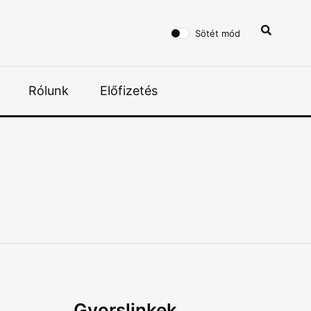
Sötét mód
Rólunk
Előfizetés
Gyorslinkek