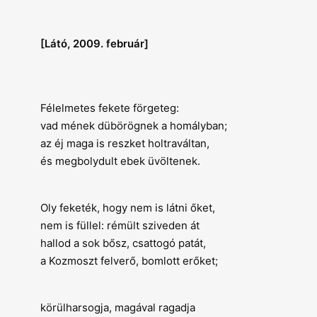
[Látó, 2009. február]
Félelmetes fekete förgeteg:
vad mének dübörögnek a homályban;
az éj maga is reszket holtraváltan,
és megbolydult ebek üvöltenek.
Oly feketék, hogy nem is látni őket,
nem is füllel: rémült sziveden át
hallod a sok bősz, csattogó patát,
a Kozmoszt felverő, bomlott erőket;
körülharsogja, magával ragadja