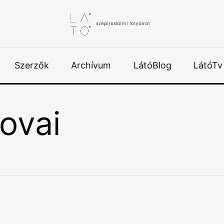
Szerzők
Archívum
LátóBlog
LátóTv
lovai