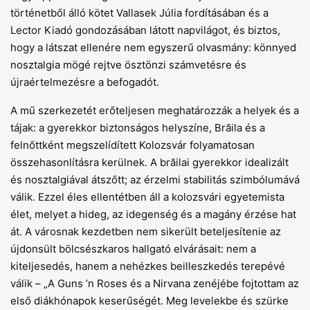
történetből álló kötet Vallasek Júlia fordításában és a
Lector Kiadó gondozásában látott napvilágot, és biztos,
hogy a látszat ellenére nem egyszerű olvasmány: könnyed
nosztalgia mögé rejtve ösztönzi számvetésre és
újraértelmezésre a befogadót.
A mű szerkezetét erőteljesen meghatározzák a helyek és a
tájak: a gyerekkor biztonságos helyszíne, Brăila és a
felnőttként megszelídített Kolozsvár folyamatosan
összehasonlításra kerülnek. A brăilai gyerekkor idealizált
és nosztalgiával átszőtt; az érzelmi stabilitás szimbólumává
válik. Ezzel éles ellentétben áll a kolozsvári egyetemista
élet, melyet a hideg, az idegenség és a magány érzése hat
át. A városnak kezdetben nem sikerült beteljesítenie az
újdonsült bölcsészkaros hallgató elvárásait: nem a
kiteljesedés, hanem a nehézkes beilleszkedés terepévé
válik – „A Guns ’n Roses és a Nirvana zenéjébe fojtottam az
első diákhónapok keserűségét. Meg levelekbe és szürke