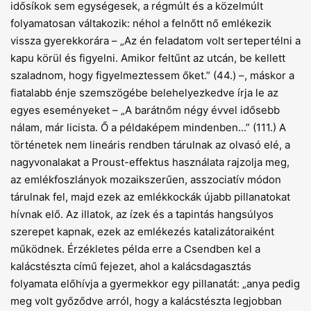
idősíkok sem egységesek, a régmúlt és a közelmúlt
folyamatosan váltakozik: néhol a felnőtt nő emlékezik
vissza gyerekkorára – „Az én feladatom volt sertepertélni a
kapu körül és figyelni. Amikor feltűnt az utcán, be kellett
szaladnom, hogy figyelmeztessem őket.” (44.) –, máskor a
fiatalabb énje szemszögébe belehelyezkedve írja le az
egyes eseményeket – „A barátnőm négy évvel idősebb
nálam, már licista. Ő a példaképem mindenben...” (111.) A
történetek nem lineáris rendben tárulnak az olvasó elé, a
nagyvonalakat a Proust-effektus használata rajzolja meg,
az emlékfoszlányok mozaikszerűen, asszociatív módon
tárulnak fel, majd ezek az emlékkockák újabb pillanatokat
hívnak elő. Az illatok, az ízek és a tapintás hangsúlyos
szerepet kapnak, ezek az emlékezés katalizátoraiként
működnek. Érzékletes példa erre a Csendben kel a
kalácstészta című fejezet, ahol a kalácsdagasztás
folyamata előhívja a gyermekkor egy pillanatát: „anya pedig
meg volt győződve arról, hogy a kalácstészta legjobban