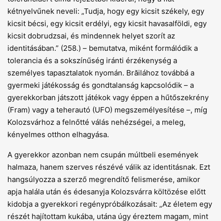
kétnyelvűnek neveli: „Tudja, hogy egy kicsit székely, egy
kicsit bécsi, egy kicsit erdélyi, egy kicsit havasalföldi, egy
kicsit dobrudzsai, és mindennek helyet szorít az
identitásában.” (258.) – bemutatva, miként formálódik a
tolerancia és a sokszínűség iránti érzékenység a
személyes tapasztalatok nyomán. Brăilához továbbá a
gyermeki játékosság és gondtalanság kapcsolódik – a
gyerekkorban játszott játékok vagy éppen a hűtőszekrény
(Fram) vagy a teherautó (UFO) megszemélyesítése –, míg
Kolozsvárhoz a felnőtté válás nehézségei, a meleg,
kényelmes otthon elhagyása.
A gyerekkor azonban nem csupán múltbeli események
halmaza, hanem szerves részévé válik az identitásnak. Ezt
hangsúlyozza a szerző megrendítő felismerése, amikor
apja halála után és édesanyja Kolozsvárra költözése előtt
kidobja a gyerekkori regénypróbálkozásait: „Az életem egy
részét hajítottam kukába, utána úgy éreztem magam, mint