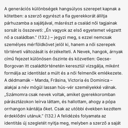
A generációs különbségek hangsúlyos szerepet kapnak a
kötetben: a szerző egyrészt a fia gyerekkorát állítja
párhuzamba a sajátjával, másrészt a család női tagjainak
sorsát is összeveti: „Én vagyok az első egyetemet végzett
nő a családban.” (132.) – jegyzi meg, s ezzel nemcsak
személyes mérföldkövet jelöl ki, hanem a női szerepek
történeti változását is érzékelteti. A Nevek, hangok, árnyak
című fejezet különösen őszinte és közvetlen: Gecse-
Borgovan itt családtörténetén keresztül vizsgálja, miként
formálja az identitást a múlt és a női felmenők emlékezete.
A dédmamák – Manda, Frăsina, Victoria és Dominica –
alakjai a név mögül lassan hús-vér személyekké válnak.
„Számomra csak nevek voltak, amiket gyerekkoromban
párásztázokon leírva láttam, és hallottam, ahogy a pópa
orrhangon kántálja őket. Csak az utóbbi években kezdtem
érdeklődni utánuk.” (132.) A felidézés folyamata az
identitás új szegletét nyitja meg, melyben a szerző a saját