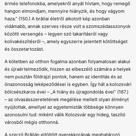
érmés telefonokba, amelyekről anyát hívtam, hogy remegő
hangon elmondjam, mennyire hiányzik, és hogy vágyom
haza.” (150.) A brăilai életről alkotott kép azonban
vidámabb, annak szerves része volt a szomszédasszonyok
közötti versengés – legyen szó takarításról vagy
kolivakészítésről –, amely egyszerre jelentett kötöttséget
és összetartozást.
A kötetben az otthon fogalma azonban folyamatosan alakul
és újraértelmeződik, hiszen az elbeszélő számára a helyek
nem pusztán földrajzi pontok, hanem az identitás és az
önazonosság leképeződései is egyben. Így hát a kolozsvári
bölcsészkaros évei – „A hiány és újragondolás évei” (167.)
– az olvasásszeretetének megélése mellett olyan élményt
nyújtottak, amellyel az egyetemisták többsége könnyen
azonosulni tud: miként válik Kolozsvár egy hideg, taszító
városból mégis otthonná.
A szerző Brăilán eltöltött gyerekkorának meghatározó