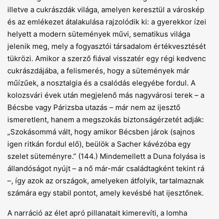
illetve a cukrászdák világa, amelyen keresztül a városkép
és az emlékezet átalakulása rajzolódik ki: a gyerekkor ízei
helyett a modern sütemények művi, sematikus világa
jelenik meg, mely a fogyasztói társadalom értékvesztését
tükrözi. Amikor a szerző fiával visszatér egy régi kedvenc
cukrászdájába, a felismerés, hogy a sütemények már
műízűek, a nosztalgia és a csalódás elegyébe fordul. A
kolozsvári évek után megjelenő más nagyvárosi terek – a
Bécsbe vagy Párizsba utazás – már nem az ijesztő
ismeretlent, hanem a megszokás biztonságérzetét adják:
„Szokásommá vált, hogy amikor Bécsben járok (sajnos
igen ritkán fordul elő), beülök a Sacher kávézóba egy
szelet süteményre.” (144.) Mindemellett a Duna folyása is
állandóságot nyújt – a nő már-már családtagként tekint rá
–, így azok az országok, amelyeken átfolyik, tartalmaznak
számára egy stabil pontot, amely kevésbé hat ijesztőnek.
A narráció az élet apró pillanatait kimerevíti, a lomha