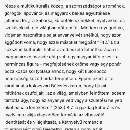
része a multikulturális közeg, a szomszédságot a románok,
görögök, lipovánok és magyarok békés együttélése
jellemezte: „Tarkabarka, különféle színekkel, nyelvekkel és
szokásokkal tele világban nőttem fel. Mindenki nyugodtan,
vidáman használta a saját anyanyelvét anélkül, hogy azon
aggódott volna, hogy azzal másokat megbánt.” (42.) Ez a
sokszínű kulturális háttér az elbeszélő felnőttkorában is
meghatározó maradt: elég volt egy magyar kifejezés – a
harmincas figura – megfejtésének öröme vagy egy pohár
boza közös kortyolása ahhoz, hogy két különböző
nemzetiség között hidat teremtsen. Éppen ezért érte
váratlanul a kolozsvári Bölcsészkaron, hogy társai
mitikának csúfolják: „az a világ, amelyben felnőttem, sosem
tartotta úgy, hogy az anyanyelved vagy a születési helyed
okot adna a lenézésre.” (258.) Brăila gazdag kulturális és
nyelvi mozaikja alapvetően formálta az elbeszélő
identitását és világlátását, a Kétnyelvű románc a
toleranciáért című fejezetből kiderül, hogy a fiát