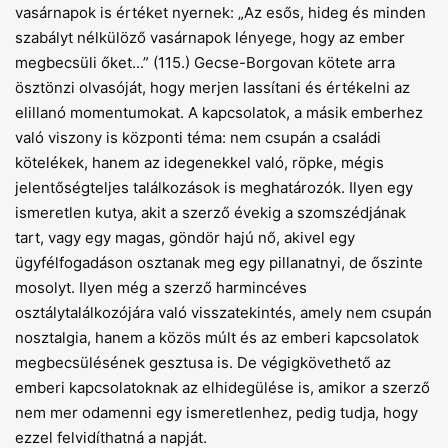
vasárnapok is értéket nyernek: „Az esős, hideg és minden
szabályt nélkülöző vasárnapok lényege, hogy az ember
megbecsüli őket...” (115.) Gecse-Borgovan kötete arra
ösztönzi olvasóját, hogy merjen lassítani és értékelni az
elillanó momentumokat. A kapcsolatok, a másik emberhez
való viszony is központi téma: nem csupán a családi
kötelékek, hanem az idegenekkel való, röpke, mégis
jelentőségteljes találkozások is meghatározók. Ilyen egy
ismeretlen kutya, akit a szerző évekig a szomszédjának
tart, vagy egy magas, göndör hajú nő, akivel egy
ügyfélfogadáson osztanak meg egy pillanatnyi, de őszinte
mosolyt. Ilyen még a szerző harmincéves
osztálytalálkozójára való visszatekintés, amely nem csupán
nosztalgia, hanem a közös múlt és az emberi kapcsolatok
megbecsülésének gesztusa is. De végigkövethető az
emberi kapcsolatoknak az elhidegülése is, amikor a szerző
nem mer odamenni egy ismeretlenhez, pedig tudja, hogy
ezzel felvidíthatná a napját.