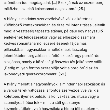
csöndben tud megdagadni. [...] Ezek járnak az eszemben,
miközben az első kalácsomat dagasztom.” (25.)
A hiány is markáns szervezőelvévé válik a kötetnek,
különböző kontextusokban és érzelmi intenzitással jelenik
meg: a veszteség tapasztalatában, például egy nagyszülő
emlékének felidézésekor vagy az elbeszélő számára
kedves romántanárnő lecserélésének fájdalmas
pillanatában, ugyanakkor a hétköznapi, látszólag
jelentéktelen tárgyakban is feltűnik, akár egy porolórúd
alakjában, amely a közösségi összetartás jelképévé válik –
„Pedig milyen fontos szereplője volt a porolórúd az én
lakónegyedi gyerekkoromnak!” (59.)
A hiány mellett a hagyományok, a mindennapi szokások és
a városi terek változása is fontos szervezőelvvé válik a
kötetben: ilyenek például a kolivakészítés rítusa vagy a
személyes hóbortok – mint a sült gesztenye
kézmelegítőként való használata a hideg téli estéken –,