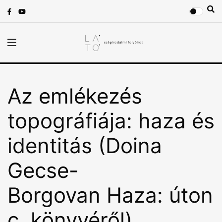
Az emlékezés
topográfiája: haza és
identitás (Doina
Gecse-
Borgovan Haza: úton
c. könyvéről)