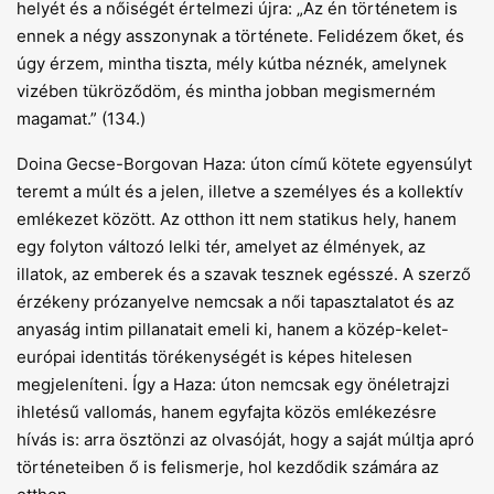
helyét és a nőiségét értelmezi újra: „Az én történetem is
ennek a négy asszonynak a története. Felidézem őket, és
úgy érzem, mintha tiszta, mély kútba néznék, amelynek
vizében tükröződöm, és mintha jobban megismerném
magamat.” (134.)
Doina Gecse-Borgovan Haza: úton című kötete egyensúlyt
teremt a múlt és a jelen, illetve a személyes és a kollektív
emlékezet között. Az otthon itt nem statikus hely, hanem
egy folyton változó lelki tér, amelyet az élmények, az
illatok, az emberek és a szavak tesznek egésszé. A szerző
érzékeny prózanyelve nemcsak a női tapasztalatot és az
anyaság intim pillanatait emeli ki, hanem a közép-kelet-
európai identitás törékenységét is képes hitelesen
megjeleníteni. Így a Haza: úton nemcsak egy önéletrajzi
ihletésű vallomás, hanem egyfajta közös emlékezésre
hívás is: arra ösztönzi az olvasóját, hogy a saját múltja apró
történeteiben ő is felismerje, hol kezdődik számára az