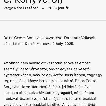
Varga Nóra Erzsébet
2026. január
Doina Gecse-Borgovan:
Haza: úton.
Fordította Vallasek
Júlia, Lector Kiadó, Marosvásárhely, 2025.
Az otthon nem mindig ott kezdődik, ahova az ember
személyi igazolványa szól, olykor egy faluba vezető
nyárfasor végén, máskor egy Joffre-torta ízében, vagy egy
rég nem látott könyv lapjain találhatunk rá. Doina Gecse-
Borgovan Haza: úton című önéletrajzi ihletésű műve
ezeket a pillanatokat hivatott megragadni, néhol finom
iróniával fűszerezve, máshol fájdalmas felismerésekkel
vagy épp veszteségekkel karöltve. A nyolcvanhat rövid