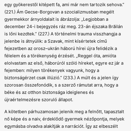
egy gyökerestől kitépett fa, ami már nem tartozik sehova.”
(221.) Ám Gecse-Borgovan a szocializmusban megélt
gyermekkor árnyoldalait is ábrázolja: „Legjobban a
december 24-i bejegyzés ráz meg. 23-án éjszaka Brăilán
is lőni kezdtek.” (227.) A történelmi trauma visszhangja a
jelenbe is átnyúlik: a Szavak, mint kísértetek című
fejezetben az orosz–ukrán háború hírei újra felidézik a
félelem és a törékenység érzését. „Reggel óta, amióta
elolvastam az első, háborúról szóló híreket, egyre ez jár a
fejemben: milyen törékenyek vagyunk, hogy a
biztonságérzet csak illúzió.” (233.) A múlt és a jelen így
szorosan összefonódik, s a szerző rámutat arra, hogy a
béke és az otthon biztonsága ideiglenes és
újraértelmezésre szoruló állapot.
A kötetben párhuzamosan jelenik meg a felnőtt, tapasztalt
nő képe és a naiv, érdeklődő gyermek nézőpontja, melyek
egymásba olvadva alakítják a narrációt. Így az elbeszélt