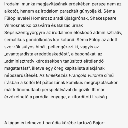
irodalmi munka megjavításának érdekében persze nem az
alkotót, hanem az irodalom parazitáit gúnyolja ki. Séma
Fülöp levelei Homérosz aradi újságírónak, Shakespeare
Vilmosnak Kolozsvárra és Balzac úrnak
Sepsiszentgyörgyre az irodalmon élősködő adminisztratív,
sematikus gondolkodás karikatúrái. Séma Fülöp az adott
szerzők súlyos hibáit pellengérezi ki, vagyis az
„avantgardista eredetieskedést", a babonákat, az
„adminisztratív kérdésekben tanúsított elítélendő
magatartást", illetve egy öreg kapitalista alakjának
népszerűsítését. Az
Emlékezés François Villonra
című
írásban a költői lét pátoszának komikus megrajzolásakor
már kifinomultabb perspektívával dolgozik. Itt már
érzékelhető a paródia lényege, a kifordított líraiság.
A tágan értelmezett paródia körébe tartozó Bajor-