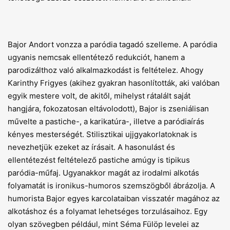
Bajor Andort vonzza a paródia tagadó szelleme. A paródia
ugyanis nemcsak ellentétező redukciót, hanem a
parodizálthoz való alkalmazkodást is feltételez. Ahogy
Karinthy Frigyes (akihez gyakran hasonlították, aki valóban
egyik mestere volt, de akitől, mihelyst rátalált saját
hangjára, fokozatosan eltávolodott), Bajor is zseniálisan
művelte a pastiche-, a karikatúra-, illetve a paródiaírás
kényes mesterségét. Stilisztikai ujjgyakorlatoknak is
nevezhetjük ezeket az írásait. A hasonulást és
ellentétezést feltételező pastiche amúgy is tipikus
paródia-műfaj. Ugyanakkor magát az irodalmi alkotás
folyamatát is ironikus-humoros szemszögből ábrázolja. A
humorista Bajor egyes karcolataiban visszatér magához az
alkotáshoz és a folyamat lehetséges torzulásaihoz. Egy
olyan szövegben például, mint Séma Fülöp levelei az