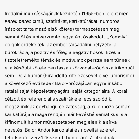
Irodalmi munkásságának kezdetén (1955-ben jelent meg
Kerek perec
című, szatírákat, karikatúrákat, humoros
írásokat tartalmazó első kötete) természetesen még
semmitől és univerzumtól egyaránt óvakodott. „Komoly"
dolgok érdekelték, az ember társadalmi helyzete, a
bürokrácia, a pozitív és főleg a negatív hősök. Ezek a
tiszteletreméltó témák és motívumok persze nem tűnnek
el a későbbi köteteiben lassan körvonalazódó szatirikonból
sem. De a humor (Pirandello kifejezésével élve: umorismo)
a következő évtizedek Bajor-prózájában egyre inkább
rátalál saját képzeletanyagára, saját kategóriáira. A korai,
célzott és referenciális szatírák éle lecsiszolódik,
megszűnik az egyhangú célzatosság, a különböző sémák
karikatúrája a maga rendjén már kevésbé sematikus, s a
kifinomult humor művészetében megjelenik a sírva
nevetés. Bajor Andor karcolatai és novellái az érett
tehetségű szerző összetett humoráról árulkodnak.