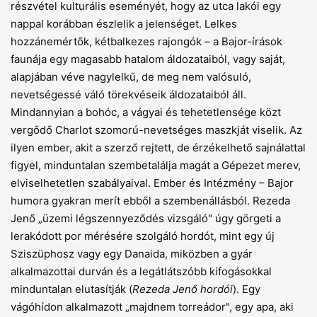
részvétel kulturális eseményét, hogy az utca lakói egy
nappal korábban észlelik a jelenséget. Lelkes
hozzánemértők, kétbalkezes rajongók – a Bajor-írások
faunája egy magasabb hatalom áldozataiból, vagy saját,
alapjában véve nagylelkű, de meg nem valósuló,
nevetségessé váló törekvéseik áldozataiból áll.
Mindannyian a bohóc, a vágyai és tehetetlensége közt
vergődő Charlot szomorú-nevetséges maszkját viselik. Az
ilyen ember, akit a szerző rejtett, de érzékelhető sajnálattal
figyel, minduntalan szembetalálja magát a Gépezet merev,
elviselhetetlen szabályaival. Ember és Intézmény – Bajor
humora gyakran merít ebből a szembenállásból. Rezeda
Jenő „üzemi légszennyeződés vizsgáló" úgy görgeti a
lerakódott por mérésére szolgáló hordót, mint egy új
Sziszüphosz vagy egy Danaida, miközben a gyár
alkalmazottai durván és a legátlátszóbb kifogásokkal
minduntalan elutasítják (
Rezeda Jenő hordói
). Egy
vágóhídon alkalmazott „majdnem torreádor", egy apa, aki