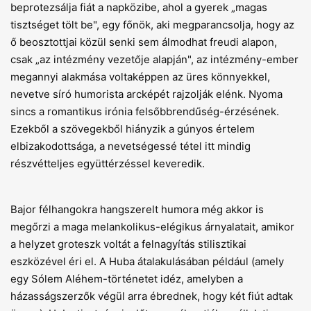
beprotezsálja fiát a napközibe, ahol a gyerek „magas
tisztséget tölt be", egy főnök, aki megparancsolja, hogy az
ő beosztottjai közül senki sem álmodhat freudi alapon,
csak „az intézmény vezetője alapján", az intézmény-ember
megannyi alakmása voltaképpen az üres könnyekkel,
nevetve síró humorista arcképét rajzolják elénk. Nyoma
sincs a romantikus irónia felsőbbrendűség-érzésének.
Ezekből a szövegekből hiányzik a gúnyos értelem
elbizakodottsága, a nevetségessé tétel itt mindig
részvétteljes együttérzéssel keveredik.
Bajor félhangokra hangszerelt humora még akkor is
megőrzi a maga melankolikus-elégikus árnyalatait, amikor
a helyzet groteszk voltát a felnagyítás stilisztikai
eszközével éri el. A Huba átalakulásában például (amely
egy Sólem Aléhem-történetet idéz, amelyben a
házasságszerzők végül arra ébrednek, hogy két fiút adtak