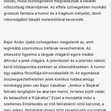
össze), Huba tisztségviselőt megválasztják a vállalati
nőbizottság titkárnőjének. Az efféle szövegekben munkáló
groteszk fantázia a humor és a tragikum mélyebb, távoli
rokonságából fakadó melankóliával keveredik.
Bajor Andor újabb szövegeiben megjelenik az, amit
leginkább szemiotikus tréfának nevezhetnénk. Az
elbeszélő figyelme a tárgyak világáról egyre inkább
átfordul a jelek világára. A jelentésteli és a jelentés nélküli
kerül középpontba ezekben az elbeszélésekben. A humor
egy sajátos filozófiája körvonalazódik itt. Az egymással
összeegyeztethetetlen jelek komikus hatása amúgy
mindvégig jelen van Bajor írásaiban. „Amikor a ’Bejárat’
feliratú lengőajtón be akartam menni, hirtelen kijött valaki
és betaszított a ’Kijáratba’." Ezzel a mondattal indul a
szellemes Elmélkedés az intő feliratokról című karcolat, a
naiv, lelkes, feliratokat olvasó hőst zavarba ejtő sorozatnak