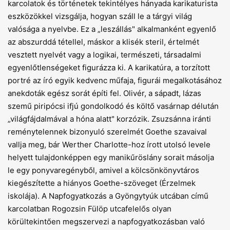
karcolatok és történetek tekintélyes hányada karikaturista
eszközökkel vizsgálja, hogyan száll le a tárgyi világ
valósága a nyelvbe. Ez a „leszállás" alkalmanként egyenlő
az abszurddá tétellel, máskor a klisék steril, értelmét
vesztett nyelvét vagy a logikai, természeti, társadalmi
egyenlőtlenségeket figurázza ki. A karikatúra, a torzított
portré az író egyik kedvenc műfaja, figurái megalkotásához
anekdoták egész sorát építi fel. Olivér, a sápadt, lázas
szemű piripócsi ifjú gondolkodó és költő vasárnap délután
„világfájdalmával a hóna alatt" korzózik. Zsuzsánna iránti
reménytelennek bizonyuló szerelmét Goethe szavaival
vallja meg, bár Werther Charlotte-hoz írott utolsó levele
helyett tulajdonképpen egy manikűröslány sorait másolja
le egy ponyvaregényből, amivel a kölcsönkönyvtáros
kiegészítette a hiányos Goethe-szöveget (Érzelmek
iskolája). A Napfogyatkozás a Gyöngytyúk utcában című
karcolatban Rogozsin Fülöp utcafelelős olyan
körültekintően megszervezi a napfogyatkozásban való