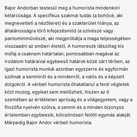
Bajor Andorban testesül meg a humorista mindenkori
kétarcúsága. A specifikus szakmai tudás (a bohócé, aki
megnevetteti a nézőteret) és a szakterület hiánya, az
általánosságra törő kifejezésmód (a színészé vagy
pantomimművészé, aki megpróbálja a maga teljességében
visszaadni az emberi életet). A humoreszk látszólag kis
műfaj a csaknem határtalan, pontosabban magával az
irodalom határaival egybeeső határok közé zárt térben, az
igazi humorista munkái azonban egyszerre és egyformán
szólnak a semmiről és a mindenről, a valós és a képzelt
dolgokról. A vérbeli humorista óhatatlanul a fenti végletek
közt mozog, egyiket sem mellőzheti, hiszen az ő
szemében az értéktelen apróság és a világegyetem, vagy a
filozófia nyelvén szólva, a semmi és a minden bizonyos
értelemben egybeesik, kölcsönösen felölti egymás alakját.
Márpedig Bajor Andor vérbeli humorista.