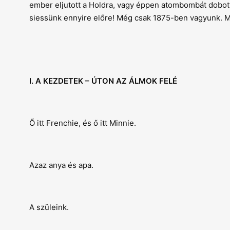
ember eljutott a Holdra, vagy éppen atombombát dobott 
siessünk ennyire előre! Még csak 1875-ben vagyunk. Mi
I. A KEZDETEK – ÚTON AZ ÁLMOK FELÉ
Ő itt Frenchie, és ő itt Minnie.
Azaz anya és apa.
A szüleink.