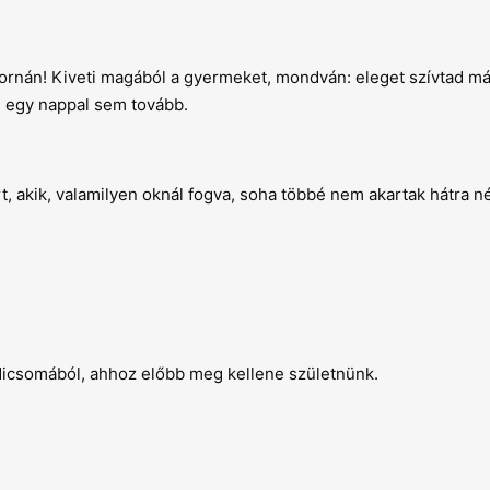
satornán! Kiveti magából a gyermeket, mondván: eleget szívtad m
 egy nappal sem tovább.
, akik, valamilyen oknál fogva, soha többé nem akartak hátra né
dicsomából, ahhoz előbb meg kellene születnünk.