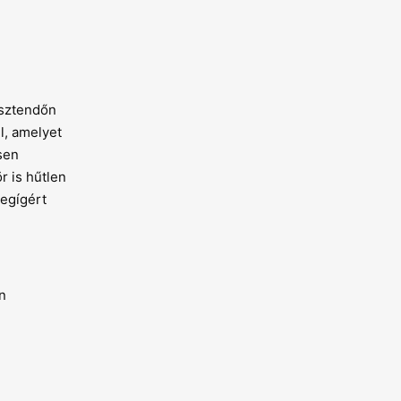
esztendőn
l, amelyet
sen
r is hűtlen
megígért
n