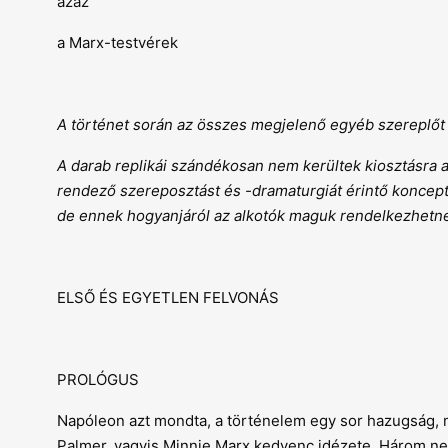
azaz
a Marx-testvérek
A történet során az összes megjelenő egyéb szereplőt i
A darab replikái szándékosan nem kerültek kiosztásra a
rendező szereposztást és -dramaturgiát érintő konceptu
de ennek hogyanjáról az alkotók maguk rendelkezhetnek.
ELSŐ ÉS EGYETLEN FELVONÁS
PROLÓGUS
Napóleon azt mondta, a történelem egy sor hazugság, m
Palmer, vagyis Minnie Marx kedvenc idézete. Három neve v