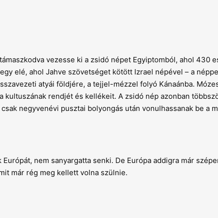
támaszkodva vezesse ki a zsidó népet Egyiptomból, ahol 430 
egy elé, ahol Jahve szövetséget kötött Izrael népével – a néppe
isszavezeti atyái földjére, a tejjel-mézzel folyó Kánaánba. Móze
a kultuszának rendjét és kellékeit. A zsidó nép azonban többszö
ogy csak negyvenévi pusztai bolyongás után vonulhassanak be a 
ák Európát, nem sanyargatta senki. De Európa addigra már szépe
mit már rég meg kellett volna szülnie.