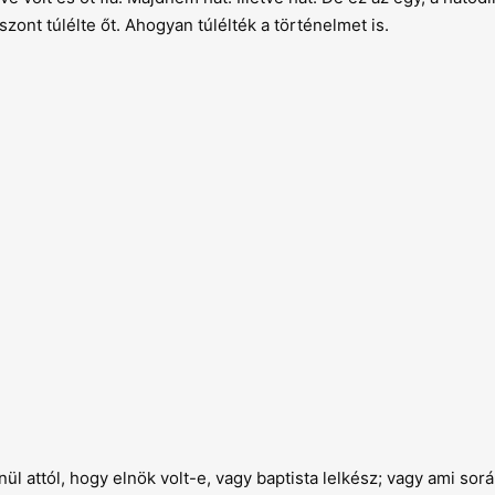
viszont túlélte őt. Ahogyan túlélték a történelmet is.
l attól, hogy elnök volt-e, vagy baptista lelkész; vagy ami sorá