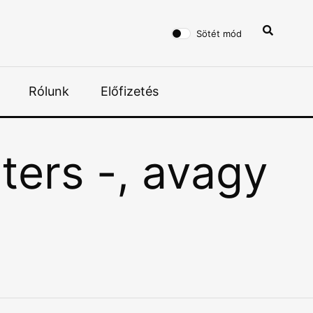
Sötét mód
Rólunk
Előfizetés
ters -, avagy