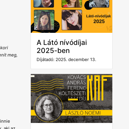
A Látó nívódíjai
kori
2025-ben
enít meg,
Díjátadó: 2025. december 13.
innie
, aki az