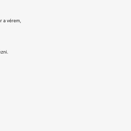
ár a vérem,
zni.