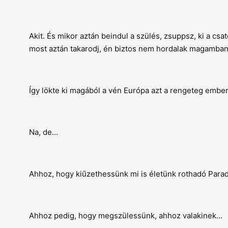
Akit. És mikor aztán beindul a szülés, zsuppsz, ki a c
most aztán takarodj, én biztos nem hordalak magamban
Így lökte ki magából a vén Európa azt a rengeteg embert
Na, de...
Ahhoz, hogy kiűzethessünk mi is életünk rothadó Para
Ahhoz pedig, hogy megszülessünk, ahhoz valakinek…