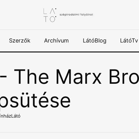
Szerzők
Archívum
LátóBlog
LátóTv
 - The Marx Bro
psütése
ínházLátó