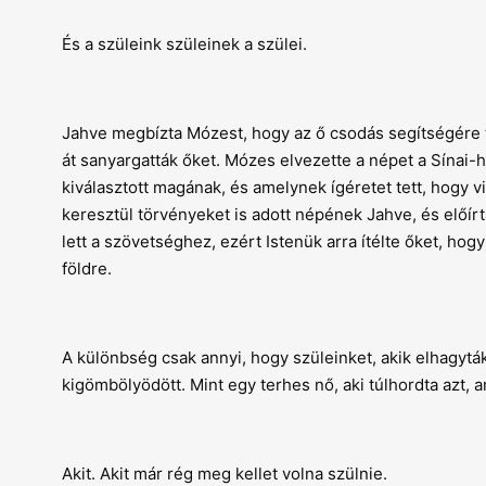
És a szüleink szüleinek a szülei.
Jahve megbízta Mózest, hogy az ő csodás segítségére 
át sanyargatták őket. Mózes elvezette a népet a Sínai-h
kiválasztott magának, és amelynek ígéretet tett, hogy v
keresztül törvényeket is adott népének Jahve, és előírt
lett a szövetséghez, ezért Istenük arra ítélte őket, h
földre.
A különbség csak annyi, hogy szüleinket, akik elhagyt
kigömbölyödött. Mint egy terhes nő, aki túlhordta azt, a
Akit. Akit már rég meg kellet volna szülnie.