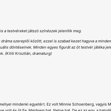
s a testvéreket játszó színészek jelenítik meg.
 dráma szereplői között, ezzel is szabad kezet hagyva a minden
ális döntéseinek. Minden egyes figurát az öt testvér játéka jel
 (Kiliti Krisztián, dramaturg)
ellyel mindenki egyetért. Ez volt Minnie Schoenberg, vagyis M
olt és öt fia. Majdnem hat. Illetve hat. De ez az egy, a hatodik