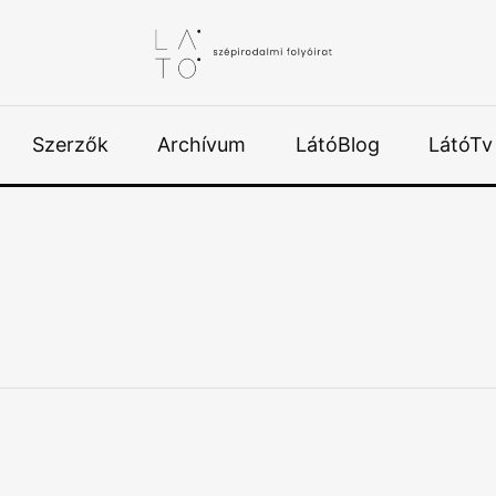
Szerzők
Archívum
LátóBlog
LátóTv