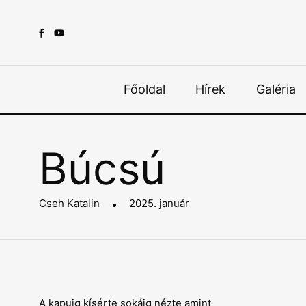
Főoldal
Hírek
Galéria
Búcsú
Cseh Katalin
2025. január
A kapuig kísérte sokáig nézte amint