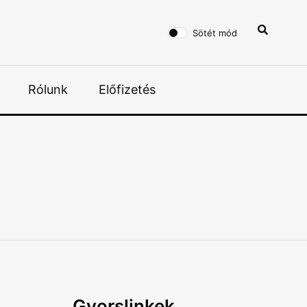
Sötét mód
Rólunk
Előfizetés
Gyorslinkek