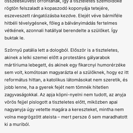
összeesküvést orrontanak, így a tiszteletes szemöldöke
rögtön felszaladt a kopaszodó koponyája tetejére,
eszeveszett rángatózásba kezdve. Elejét véve bármiféle
hitbéli tévelygésnek, főleg a bálványimádás fertelmes
vétkének, azonnali hatállyal berendelte a szülőket. Így
buktak le.
Szörnyű patália lett a dologból. Először is a tiszteletes,
akinek a lelki szemei előtt a protestáns gályarabok
mártíriuma lebegett, és akinek egy fikarcnyi humorérzéke
sem volt, komótosan magyarázta el a szülőknek, hogy ez itt
református hittan, a katolikus látomásokat nem szeretik, és
jobb lenne, ha a gyerek fejét nem tömnék hitetlen
zagyvaságokkal. Az apja köpni-nyelni nem tudott, az anyja
vörös fejjel pislogott a tiszteletes előtt, miközben apai
nagyanyja úgy vetette magára a kereszteket, mintha nem
volna megrögzött ateista – mert persze ő sem maradhatott
ki a muriból.