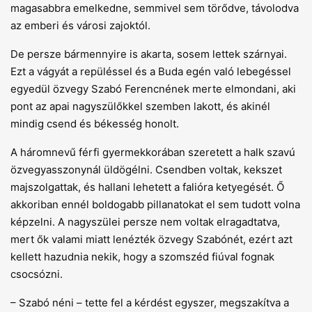
magasabbra emelkedne, semmivel sem törődve, távolodva
az emberi és városi zajoktól.
De persze bármennyire is akarta, sosem lettek szárnyai.
Ezt a vágyát a repüléssel és a Buda egén való lebegéssel
egyedül özvegy Szabó Ferencnének merte elmondani, aki
pont az apai nagyszülőkkel szemben lakott, és akinél
mindig csend és békesség honolt.
A háromnevű férfi gyermekkorában szeretett a halk szavú
özvegyasszonynál üldögélni. Csendben voltak, kekszet
majszolgattak, és hallani lehetett a falióra ketyegését. Ő
akkoriban ennél boldogabb pillanatokat el sem tudott volna
képzelni. A nagyszülei persze nem voltak elragadtatva,
mert ők valami miatt lenézték özvegy Szabónét, ezért azt
kellett hazudnia nekik, hogy a szomszéd fiúval fognak
csocsózni.
– Szabó néni – tette fel a kérdést egyszer, megszakítva a