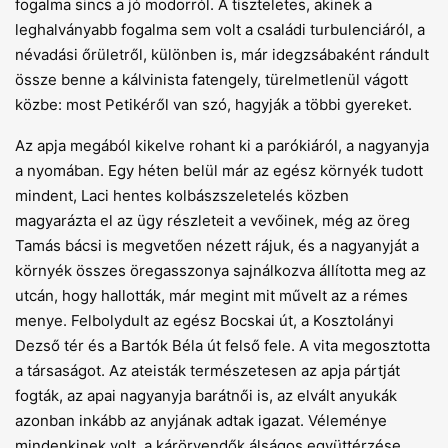
fogalma sincs a jó modorról. A tiszteletes, akinek a
leghalványabb fogalma sem volt a családi turbulenciáról, a
névadási őrületről, különben is, már idegzsábaként rándult
össze benne a kálvinista fatengely, türelmetlenül vágott
közbe: most Petikéről van szó, hagyják a többi gyereket.
Az apja megából kikelve rohant ki a parókiáról, a nagyanyja
a nyomában. Egy héten belül már az egész környék tudott
mindent, Laci hentes kolbászszeletelés közben
magyarázta el az ügy részleteit a vevőinek, még az öreg
Tamás bácsi is megvetően nézett rájuk, és a nagyanyját a
környék összes öregasszonya sajnálkozva állította meg az
utcán, hogy hallották, már megint mit művelt az a rémes
menye. Felbolydult az egész Bocskai út, a Kosztolányi
Dezső tér és a Bartók Béla út felső fele. A vita megosztotta
a társaságot. Az ateisták természetesen az apja pártját
fogták, az apai nagyanyja barátnői is, az elvált anyukák
azonban inkább az anyjának adtak igazat. Véleménye
mindenkinek volt, a kárörvendők álságos együttérzése