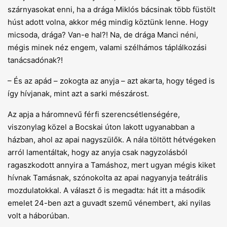
szárnyasokat enni, ha a drága Miklós bácsinak több füstölt
húst adott volna, akkor még mindig köztünk lenne. Hogy
micsoda, drága? Van-e hal?! Na, de drága Manci néni,
mégis minek néz engem, valami szélhámos táplálkozási
tanácsadónak?!
– És az apád – zokogta az anyja – azt akarta, hogy téged is
így hívjanak, mint azt a sarki mészárost.
Az apja a háromnevű férfi szerencsétlenségére,
viszonylag közel a Bocskai úton lakott ugyanabban a
házban, ahol az apai nagyszülők. A nála töltött hétvégeken
arról lamentáltak, hogy az anyja csak nagyzolásból
ragaszkodott annyira a Tamáshoz, mert ugyan mégis kiket
hívnak Tamásnak, szónokolta az apai nagyanyja teátrális
mozdulatokkal. A választ ő is megadta: hát itt a második
emelet 24-ben azt a guvadt szemű vénembert, aki nyilas
volt a háborúban.