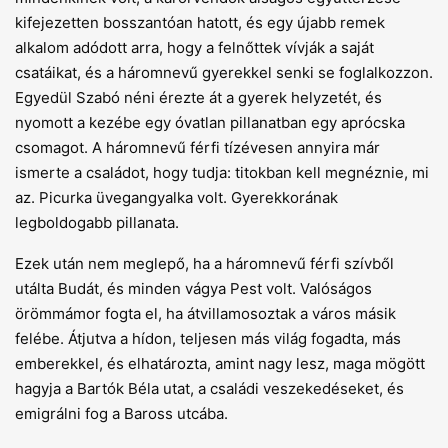
kifejezetten bosszantóan hatott, és egy újabb remek
alkalom adódott arra, hogy a felnőttek vívják a saját
csatáikat, és a háromnevű gyerekkel senki se foglalkozzon.
Egyedül Szabó néni érezte át a gyerek helyzetét, és
nyomott a kezébe egy óvatlan pillanatban egy aprócska
csomagot. A háromnevű férfi tízévesen annyira már
ismerte a családot, hogy tudja: titokban kell megnéznie, mi
az. Picurka üvegangyalka volt. Gyerekkorának
legboldogabb pillanata.
Ezek után nem meglepő, ha a háromnevű férfi szívből
utálta Budát, és minden vágya Pest volt. Valóságos
örömmámor fogta el, ha átvillamosoztak a város másik
felébe. Átjutva a hídon, teljesen más világ fogadta, más
emberekkel, és elhatározta, amint nagy lesz, maga mögött
hagyja a Bartók Béla utat, a családi veszekedéseket, és
emigrálni fog a Baross utcába.