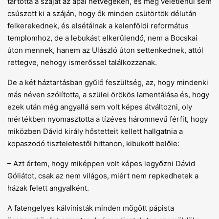
tartotta a száját az apai hétvégeken, és még véletlenül sem
csúszott ki a száján, hogy ők minden csütörtök délután
felkerekednek, és elsétálnak a kelenföldi református
templomhoz, de a lebukást elkerülendő, nem a Bocskai
úton mennek, hanem az Ulászló úton settenkednek, attól
rettegve, nehogy ismerőssel találkozzanak.
De a két háztartásban gyűlő feszültség, az, hogy mindenki
más néven szólította, a szülei örökös lamentálása és, hogy
ezek után még angyallá sem volt képes átváltozni, oly
mértékben nyomasztotta a tízéves háromnevű férfit, hogy
miközben Dávid király hőstetteit kellett hallgatnia a
kopaszodó tiszteletestől hittanon, kibukott belőle:
– Azt értem, hogy miképpen volt képes legyőzni Dávid
Góliátot, csak az nem világos, miért nem repkedhetek a
házak felett angyalként.
A fatengelyes kálvinisták minden mögött pápista