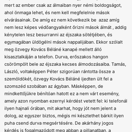
mert az ember csak az álmaiban nyer némi boldogságot,
ahol önmaga lehet, és nem kell megfelelnie mások
elvárásainak. De amíg ez nem következik be ­ azaz amíg
nem lesz képes védőangyalként őrizni mások álmát ­, addig
kénytelen lesz besurranni az éjszaka sötétjében, és
egymagában üldögélni mások nappalijában. Ekkor szólalt
meg özvegy Kovács Béláné kanapé mellett álló
kisasztalkáján a telefon. Durva, erőszakos hangon
csörömpölt bele az éjszaka kecses álmodozásaiba. Tamás,
László, voltaképpen Péter szigorúan rántotta össze a
szemöldökét, özvegy Kovács Béláné ijedten ült fel a
szomszéd szobában az ágyban. Másképpen, de
mindkettőjükre bénítóan hatott ez a nem várt esemény,
amely azon nyomban ezernyi kérdést vetett fel: ki telefonál
ilyen hajnali órában, mit akarhat, hogy jót nem jelent a
dolog, az egyszer biztos, mégis mi késztethet bárkit ilyen
puha csend durva megsértésére. De akárhány jogos
kérdés is fogalmazódott meg abban a pillanatban, a