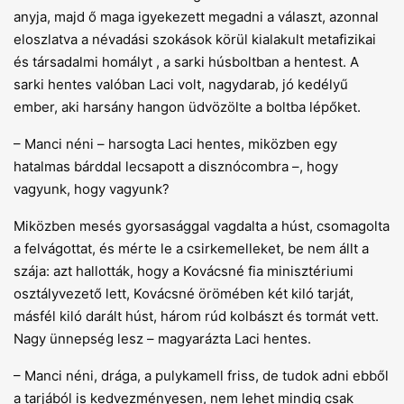
anyja, majd ő maga igyekezett megadni a választ, azonnal
eloszlatva a névadási szokások körül kialakult metafizikai
és társadalmi homályt ­, a sarki húsboltban a hentest. A
sarki hentes valóban Laci volt, nagydarab, jó kedélyű
ember, aki harsány hangon üdvözölte a boltba lépőket.
– Manci néni – harsogta Laci hentes, miközben egy
hatalmas bárddal lecsapott a disznócombra –, hogy
vagyunk, hogy vagyunk?
Miközben mesés gyorsasággal vagdalta a húst, csomagolta
a felvágottat, és mérte le a csirkemelleket, be nem állt a
szája: azt hallották, hogy a Kovácsné fia minisztériumi
osztályvezető lett, Kovácsné örömében két kiló tarját,
másfél kiló darált húst, három rúd kolbászt és tormát vett.
Nagy ünnepség lesz – magyarázta Laci hentes.
– Manci néni, drága, a pulykamell friss, de tudok adni ebből
a tarjából is kedvezményesen, nem lehet mindig csak