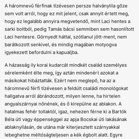
A háromnevű férfinak tízévesen persze halványlila gőze
sem volt arról, hogy ez mit jelent, csak annyit értett meg,
hogy ez legalább annyira megvetendő, mint Laci hentes a
sarki boltból, pedig Tamás bácsi semmiben sem hasonlított
Laci hentesre. Görnyedt háttal, szótlanul jött-ment, nem
barátkozott senkivel, és mindig magában motyogva
igyekezett befordulni a kapualjba.
A házasság ily korai kudarcát mindkét család személyes
sérelemként élte meg, így aztán mindenért azokat a
másikokat hibáztatták. Ezért nem meglepő, ha az a
háromnevű férfi tízévesen a feldúlt családi monológokat
hallgatva arról ábrándozott, milyen lenne, ha hirtelen
angyalszárnyai nőnének, és ő kirepülne az ablakon. A
hatalmas fehér tollaktól, igaz, nehezen férne ki a Bartók
Béla úti vagy éppenséggel az apja Bocskai úti lakásának
ablaknyílásán, de utána már kiterjesztett szárnyakkal
lebeghetne méltóságteljesen a kék égbolt alatt. Egyre