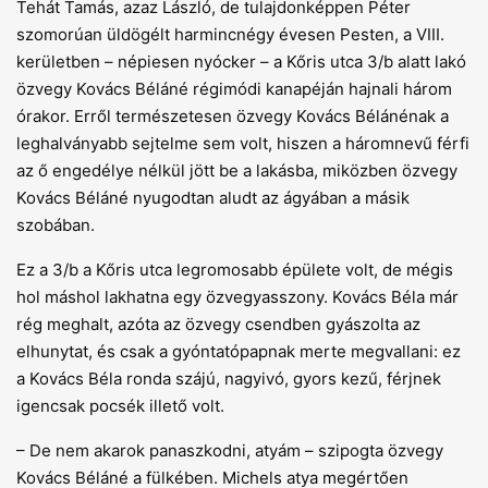
Tehát Tamás, azaz László, de tulajdonképpen Péter
szomorúan üldögélt harmincnégy évesen Pesten, a VIII.
kerületben – népiesen nyócker – a Kőris utca 3/b alatt lakó
özvegy Kovács Béláné régimódi kanapéján hajnali három
órakor. Erről természetesen özvegy Kovács Bélánénak a
leghalványabb sejtelme sem volt, hiszen a háromnevű férfi
az ő engedélye nélkül jött be a lakásba, miközben özvegy
Kovács Béláné nyugodtan aludt az ágyában a másik
szobában.
Ez a 3/b a Kőris utca legromosabb épülete volt, de mégis
hol máshol lakhatna egy özvegyasszony. Kovács Béla már
rég meghalt, azóta az özvegy csendben gyászolta az
elhunytat, és csak a gyóntatópapnak merte megvallani: ez
a Kovács Béla ronda szájú, nagyivó, gyors kezű, férjnek
igencsak pocsék illető volt.
– De nem akarok panaszkodni, atyám – szipogta özvegy
Kovács Béláné a fülkében. Michels atya megértően