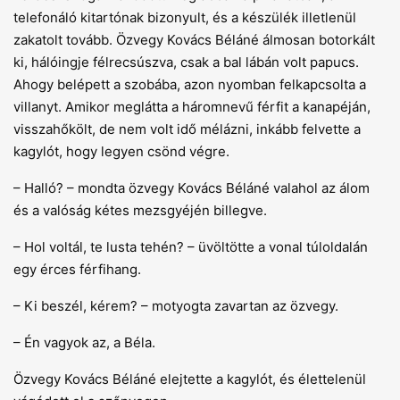
telefonáló kitartónak bizonyult, és a készülék illetlenül
zakatolt tovább. Özvegy Kovács Béláné álmosan botorkált
ki, hálóingje félrecsúszva, csak a bal lábán volt papucs.
Ahogy belépett a szobába, azon nyomban felkapcsolta a
villanyt. Amikor meglátta a háromnevű férfit a kanapéján,
visszahőkölt, de nem volt idő mélázni, inkább felvette a
kagylót, hogy legyen csönd végre.
– Halló? – mondta özvegy Kovács Béláné valahol az álom
és a valóság kétes mezsgyéjén billegve.
– Hol voltál, te lusta tehén? – üvöltötte a vonal túloldalán
egy érces férfihang.
– Ki beszél, kérem? – motyogta zavartan az özvegy.
– Én vagyok az, a Béla.
Özvegy Kovács Béláné elejtette a kagylót, és élettelenül