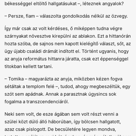
békességgel eltöltő hallgatásukat –, léteznek angyalok?
– Persze, fiam – válaszolta gondolkodás nélkül az özvegy.
Így már csak az volt kérdéses, ő miképpen tudna végre
szárnyakat növesztve kirepülni az ablakon. Ezt a hittanórán
hozta szóba, de sajnos nem kapott kielégítő választ, sőt, az
ügy újabb családi drámát indított el. Történt ugyanis, hogy
az anyja református hittanra járatta, csak ezt éppenséggel
titokban kellett tartani.
– Tomika – magyarázta az anyja, miközben kézen fogva
sétáltak a templom felé –, tudod, ahogy megbeszéltük, egy
szót sem apádnak. Annak a parasztnak úgysincs sok
fogalma a transzcendenciáról.
Neki sem volt, de esze ágában sem volt részt venni a
szülei közt dúló álló háborúban, így bölcsen hallgatott,
azaz csak pislogott. De becsületére legyen mondva,