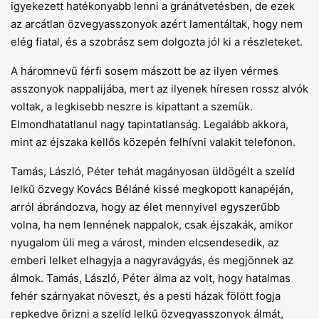
igyekezett hatékonyabb lenni a gránátvetésben, de ezek
az arcátlan özvegyasszonyok azért lamentáltak, hogy nem
elég fiatal, és a szobrász sem dolgozta jól ki a részleteket.
A háromnevű férfi sosem mászott be az ilyen vérmes
asszonyok nappalijába, mert az ilyenek híresen rossz alvók
voltak, a legkisebb neszre is kipattant a szemük.
Elmondhatatlanul nagy tapintatlanság. Legalább akkora,
mint az éjszaka kellős közepén felhívni valakit telefonon.
Tamás, László, Péter tehát magányosan üldögélt a szelíd
lelkű özvegy Kovács Béláné kissé megkopott kanapéján,
arról ábrándozva, hogy az élet mennyivel egyszerűbb
volna, ha nem lennének nappalok, csak éjszakák, amikor
nyugalom üli meg a várost, minden elcsendesedik, az
emberi lelket elhagyja a nagyravágyás, és megjönnek az
álmok. Tamás, László, Péter álma az volt, hogy hatalmas
fehér szárnyakat növeszt, és a pesti házak fölött fogja
repkedve őrizni a szelíd lelkű özvegyasszonyok álmát,