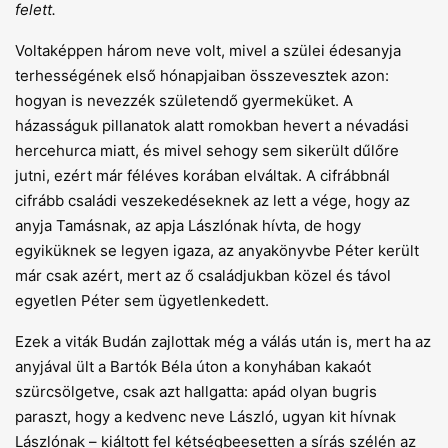
felett.
Voltaképpen három neve volt, mivel a szülei édesanyja
terhességének első hónapjaiban összevesztek azon:
hogyan is nevezzék születendő gyermeküket. A
házasságuk pillanatok alatt romokban hevert a névadási
hercehurca miatt, és mivel sehogy sem sikerült dűlőre
jutni, ezért már féléves korában elváltak. A cifrábbnál
cifrább családi veszekedéseknek az lett a vége, hogy az
anyja Tamásnak, az apja Lászlónak hívta, de hogy
egyiküknek se legyen igaza, az anyakönyvbe Péter került
már csak azért, mert az ő családjukban közel és távol
egyetlen Péter sem ügyetlenkedett.
Ezek a viták Budán zajlottak még a válás után is, mert ha az
anyjával ült a Bartók Béla úton a konyhában kakaót
szürcsölgetve, csak azt hallgatta: apád olyan bugris
paraszt, hogy a kedvenc neve László, ugyan kit hívnak
Lászlónak – kiáltott fel kétségbeesetten a sírás szélén az