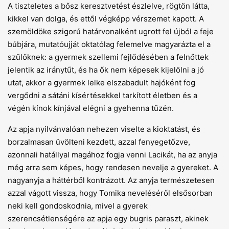
A tiszteletes a bősz keresztvetést észlelve, rögtön látta,
kikkel van dolga, és ettől végképp vérszemet kapott. A
szemöldöke szigorú határvonalként ugrott fel újból a feje
búbjára, mutatóujját oktatólag felemelve magyarázta el a
szülőknek: a gyermek szellemi fejlődésében a felnőttek
jelentik az iránytűt, és ha ők nem képesek kijelölni a jó
utat, akkor a gyermek lelke elszabadult hajóként fog
vergődni a sátáni kísértésekkel tarkított életben és a
végén kínok kínjával elégni a gyehenna tüzén.
Az apja nyilvánvalóan nehezen viselte a kioktatást, és
borzalmasan üvölteni kezdett, azzal fenyegetőzve,
azonnali hatállyal magához fogja venni Lacikát, ha az anyja
még arra sem képes, hogy rendesen nevelje a gyereket. A
nagyanyja a háttérből kontrázott. Az anyja természetesen
azzal vágott vissza, hogy Tomika neveléséről elsősorban
neki kell gondoskodnia, mivel a gyerek
szerencsétlenségére az apja egy bugris paraszt, akinek