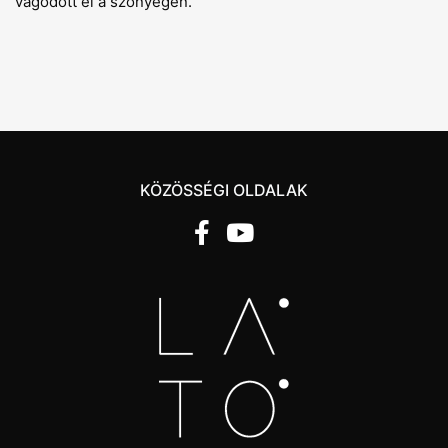
vágódott el a szőnyegen.
KÖZÖSSÉGI OLDALAK