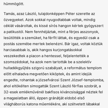
hümmögött.
Tamás, azaz László, tulajdonképpen Péter szerette az
özvegyeket. Azok sokkal nyugodtabbak voltak, mindig
céklát vásároltak, és kissé sírós hangon kértek gyógyszert
a patikustól. Nem fennhéjáztak, mint a férjes asszonyok,
lesütötték a szemüket, ha férfit láttak, és egyedül csak a
postás szemébe mertek belenézni. Bár igaz, voltak köztük
harciasabbak is, akik hangos kurjongatásokkal
veszekedtek a piacon a hentessel, feljelentették a
szomszédokat, ha azok nem tartották be a szelektív
hulladékgyűjtés szigorú szabályait, a református templom
előtt elhaladva megvetően kiköptek, és amint idejük
engedte, rohantak a józsefvárosi Szent József-templomba,
ahol eltökélten simogatták Szent László férfias szobrát, a
32-esek emlékművénél bakfisos kíváncsisággal néztek fel
a magaslatban álló, éppen gránátját eldobó első
világháborús katona műemlékére, aki szétvetett lábakkal