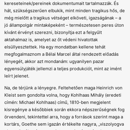
kereseteinek/pereinek dokumentumait tartalmazzák. És
hát, szükségszerűen elbukik, mint minden tragikus hős, de
még mielőtt a tragikus vétséget elköveti, igazságának – a
jó állampolgár mintaképeként – természetesen peres úton
kívánt érvényt szerezni, bizonyítja ezt a felgyűlt
aktahalmaz is, amelyet az őt védeni hivatottak
elsüllyesztettek. Ha egy mondatban kellene tehát
megfogalmaznom a Bélai Marcel által rendezett előadás
lényegét, akkor azt mondanám: ugyanilyen pazar
egyensúlyjáték jellemzi a teljes produkciót, mint az imént
leírt jelenet.
Na, de térjünk a lényegre. Feltehetően maga Heinrich von
Kleist sem gondolta volna, hogy Kohlhaas Mihály (eredeti
címén: Michael Kohlhaas) című, 1810-ben megjelent
kisregénye a későbbiek során ekkora népszerűségnek fog
örvendeni, tekintettel arra, hogy a források szerint maga a
kortárs, Goethe sem igazán értékelte nagyra, „viszolyogva