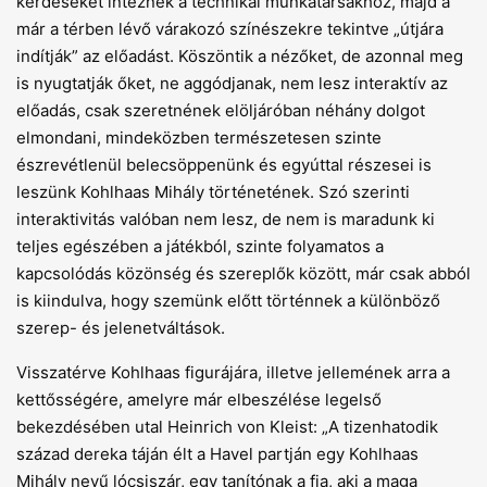
kérdéseket intéznek a technikai munkatársakhoz, majd a
már a térben lévő várakozó színészekre tekintve „útjára
indítják” az előadást. Köszöntik a nézőket, de azonnal meg
is nyugtatják őket, ne aggódjanak, nem lesz interaktív az
előadás, csak szeretnének elöljáróban néhány dolgot
elmondani, mindeközben természetesen szinte
észrevétlenül belecsöppenünk és egyúttal részesei is
leszünk Kohlhaas Mihály történetének. Szó szerinti
interaktivitás valóban nem lesz, de nem is maradunk ki
teljes egészében a játékból, szinte folyamatos a
kapcsolódás közönség és szereplők között, már csak abból
is kiindulva, hogy szemünk előtt történnek a különböző
szerep- és jelenetváltások.
Visszatérve Kohlhaas figurájára, illetve jellemének arra a
kettősségére, amelyre már elbeszélése legelső
bekezdésében utal Heinrich von Kleist: „A tizenhatodik
század dereka táján élt a Havel partján egy Kohlhaas
Mihály nevű lócsiszár, egy tanítónak a fia, aki a maga