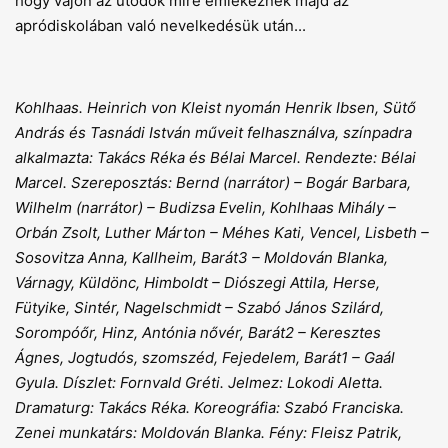
hogy vajon az utódok mire emlékeznek majd az
apródiskolában való nevelkedésük után...
Kohlhaas. Heinrich von Kleist nyomán Henrik Ibsen, Sütő
András és Tasnádi István műveit felhasználva, színpadra
alkalmazta: Takács Réka és Bélai Marcel. Rendezte: Bélai
Marcel. Szereposztás: Bernd (narrátor) – Bogár Barbara,
Wilhelm (narrátor) – Budizsa Evelin, Kohlhaas Mihály –
Orbán Zsolt, Luther Márton – Méhes Kati, Vencel, Lisbeth –
Sosovitza Anna, Kallheim, Barát3 – Moldován Blanka,
Várnagy, Küldönc, Himboldt – Diószegi Attila, Herse,
Fütyike, Sintér, Nagelschmidt – Szabó János Szilárd,
Sorompóőr, Hinz, Antónia nővér, Barát2 – Keresztes
Ágnes, Jogtudós, szomszéd, Fejedelem, Barát1 – Gaál
Gyula. Díszlet: Fornvald Gréti. Jelmez: Lokodi Aletta.
Dramaturg: Takács Réka. Koreográfia: Szabó Franciska.
Zenei munkatárs: Moldován Blanka. Fény: Fleisz Patrik,