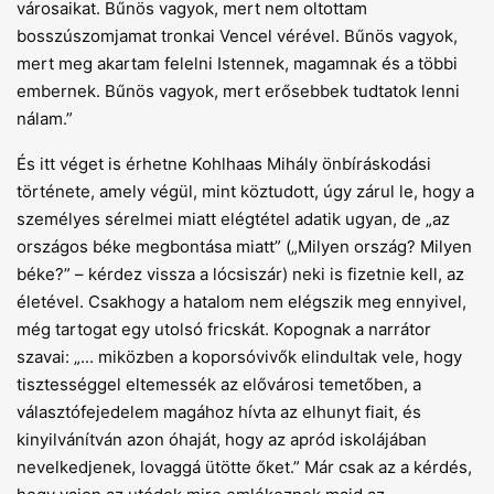
városaikat. Bűnös vagyok, mert nem oltottam
bosszúszomjamat tronkai Vencel vérével. Bűnös vagyok,
mert meg akartam felelni Istennek, magamnak és a többi
embernek. Bűnös vagyok, mert erősebbek tudtatok lenni
nálam.”
És itt véget is érhetne Kohlhaas Mihály önbíráskodási
története, amely végül, mint köztudott, úgy zárul le, hogy a
személyes sérelmei miatt elégtétel adatik ugyan, de „az
országos béke megbontása miatt” („Milyen ország? Milyen
béke?” – kérdez vissza a lócsiszár) neki is fizetnie kell, az
életével. Csakhogy a hatalom nem elégszik meg ennyivel,
még tartogat egy utolsó fricskát. Kopognak a narrátor
szavai: „... miközben a koporsóvivők elindultak vele, hogy
tisztességgel eltemessék az elővárosi temetőben, a
választófejedelem magához hívta az elhunyt fiait, és
kinyilvánítván azon óhaját, hogy az apród iskolájában
nevelkedjenek, lovaggá ütötte őket.” Már csak az a kérdés,