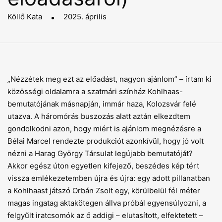
Köllő Kata
2025. április
„Nézzétek meg ezt az előadást, nagyon ajánlom” – írtam ki
közösségi oldalamra a szatmári színház Kohlhaas-
bemutatójának másnapján, immár haza, Kolozsvár felé
utazva. A háromórás buszozás alatt aztán elkezdtem
gondolkodni azon, hogy miért is ajánlom megnézésre a
Bélai Marcel rendezte produkciót azonkívül, hogy jó volt
nézni a Harag György Társulat legújabb bemutatóját?
Akkor egész úton egyetlen kifejező, beszédes kép tért
vissza emlékezetemben újra és újra: egy adott pillanatban
a Kohlhaast játszó Orbán Zsolt egy, körülbelül fél méter
magas ingatag aktakötegen állva próbál egyensúlyozni, a
felgyűlt iratcsomók az ő addigi – elutasított, elfektetett –