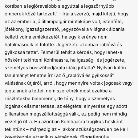
korában a legjóravalóbb s egyúttal a legszörnyűbb
emberek közé tartozott” – írja a szerző, majd kifejti, hogy
ez az ember a jó állampolgár mintaképe volt, istenfélő,
jótékony, igazságszerető, „egyszóval a világnak áldania
kellett volna emlékezetét, ha egyik erénye nem
hatalmasodik el fölötte. Jogérzete azonban rablóvá és
gyilkossá tette”. Felmerül tehát a kérdés, hogy lehet-e
hősként tekinteni Kohlhaasra, ha igazság- és jogérzete,
személyes bosszúhadjárata idáig juttatta? Nyilván külön
tanulmányt lehetne írni az ő „rablóvá és gyilkossá”
válásának útjáról, arról, hogy mennyire voltak jogosak vagy
jogtalanok a tettei, nem szeretnék most ezekbe a
részletekbe belemenni, de tény, hogy a személyes
jogainak elismertetése, az elégtétel elnyerése egy adott
pillanatban megszállottsággá válik, ez pedig nem mindig
vezet jó útra. Ha azonban Kohlhaasra tragikus hősként
tekintünk – márpedig az –, akkor szükségszerűen be kell
következnie a tragikus vétségnek, függetlenül a