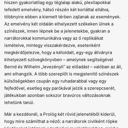
hiszen gyakorlatilag egy téglalap alakú, plexilapokkal
lefedett emelvény, hátsó részén két korláttal ellátva,
többnyire ebben a kiemelt térben zajlanak az események.
Az emelvény két oldalán elhelyezett székeken ülnek a
színészek, innen lépnek be a jelenetekbe, gyakran a
narrátorokkal kommunikálva vagy az ő replikáikat
ismételve, mintegy visszakérdezve, esetenként
megkérdőjelezve, hogy a kétoldalt, egy-egy állványra
kihelyezett szövegkönyvben – amelynek segítségével
Bernd és Wilhelm „levezényli” az előadást – valóban az áll,
ami elhangzik. A több szereplőt is megjelenítő színészek
külsőségekben csupán egy ruhadarabbal vagy egy
fejfedővel, esetleg egy parókával jelzik a szerepcserét,
játékukban azonban sokszor bravúros változásoknak
lehetünk tanúi.
Már a kezdésnél, a Prológ két rövid jelenetéből kiderül,
hogy mire számíthat a néző: a narrátorok civilként röpke