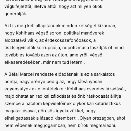
végkifejlettől, illetve attól, hogy azt milyen okok
generálják.
Azt is meg kell állapítanunk minden kétséget kizáróan,
hogy Kohlhaas végső soron politikai manőverek
áldozatává válik, az érdekösszefonódások, a
tisztségviselők korrupciója, nepotizmusa taszítják őt mind
tovább és tovább azon az úton, amelyről, végső
elkeseredésében, már nem tud letérni.
A Bélai Marcel rendezte előadásnak is ez a sarkalatos
pontja, nagy erénye pedig az, hogy látványosan
egyensúlyoz az ellentétekkel: Kohlhaas csendes lázadását,
majd óhatatlan radikalizálódását és önbíráskodását állítja
szembe a hatalom képviselőinek olykor karikaturisztikus
magatartásával, görcsös igyekezükkel, hogy
elhallgattassák a lázadó kisembert. „Olyan országban, ahol
nem védenek meg jogaimban, nem bírok megmaradni.