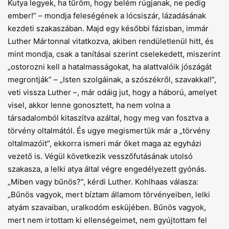
Kutya legyek, ha tűröm, hogy belém rúgjanak, ne pedig
ember!” – mondja feleségének a lócsiszár, lázadásának
kezdeti szakaszában. Majd egy későbbi fázisban, immár
Luther Mártonnal vitatkozva, akiben rendületlenül hitt, és
mint mondja, csak a tanításai szerint cselekedett, miszerint
„ostorozni kell a hatalmasságokat, ha alattvalóik jószágát
megrontják” – „Isten szolgáinak, a szószékről, szavakkal!”,
veti vissza Luther –, már odáig jut, hogy a háború, amelyet
visel, akkor lenne gonosztett, ha nem volna a
társadalomból kitaszítva azáltal, hogy meg van fosztva a
törvény oltalmától. És ugye megismertük már a „törvény
oltalmazóit”, ekkorra ismeri már őket maga az egyházi
vezető is. Végül következik vesszőfutásának utolsó
szakasza, a lelki atya által végre engedélyezett gyónás.
„Miben vagy bűnös?”, kérdi Luther. Kohlhaas válasza:
„Bűnös vagyok, mert bíztam államom törvényeiben, lelki
atyám szavaiban, uralkodóm esküjében. Bűnös vagyok,
mert nem irtottam ki ellenségeimet, nem gyújtottam fel