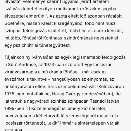
olvasta”, véleménye szerint ugyanis „érett értelem
számára lehetetlen ilyen motívumok erőszakosságába
élvezettel elmerülni”. Az azóta eltelt idő azonban rácáfolt
Goethére, hiszen Kleist kisregényéből több mint húsz
színpadi feldolgozás született, több film és opera készült,
mi több, főhőséről Kohlhaas-szindrómának neveztek el
egy pszichiátriai tünetegyüttest.
Tájainkon nyilvánvalóan az egyik legismertebb feldolgozás
a Sütő Andrásé, az 1973-ban született Egy lócsiszár
virágvasárnapja című dráma főhőse – már csak az
évszámot is tekintve – hangsúlyosan az elnyomás, az
önkényuralom elleni harc szimbolumává vált (Kolozsváron
1975-ben mutatták be, Harag György rendezésében), de
láthattuk a nagyváradi színház színpadán Tasnádi István
1999-ben írt Közellenségét is, amely két narrátor,
nevezetesen a két elorzott ló szemszögéből meséli el a
lócsiszár történetét, „akik” immár a sintértelepen várják
sorsukat.