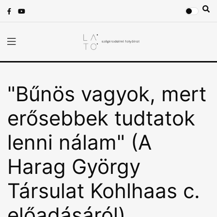
"Bűnös vagyok, mert
erősebbek tudtatok
lenni nálam" (A
Harag György
Társulat Kohlhaas c.
előadásáról)