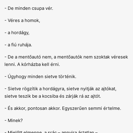
- De minden csupa vér.
- Véres a homok,
- a hordágy,
- a fiú ruhája.
- De a mentőautó nem, a mentőautók nem szoktak véresek
lenni. A kórházba kell érni.
- Úgyhogy minden sietve történik.
- Sietve rögzítik a hordágyra, sietve nyitják az ajtókat,
sietve teszik be a kocsiba és zárják rá az ajtót.
- És akkor, pontosan akkor. Egyszerűen semmi értelme.
- Minek?
- Mielőtt elmenne, a srác – annyira ártatlan –