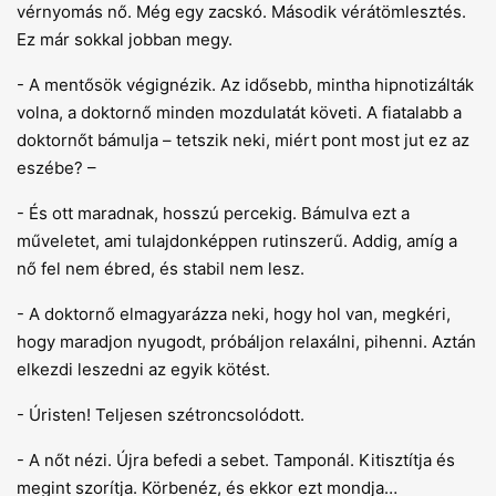
vérnyomás nő. Még egy zacskó. Második vérátömlesztés.
Ez már sokkal jobban megy.
- A mentősök végignézik. Az idősebb, mintha hipnotizálták
volna, a doktornő minden mozdulatát követi. A fiatalabb a
doktornőt bámulja – tetszik neki, miért pont most jut ez az
eszébe? –
- És ott maradnak, hosszú percekig. Bámulva ezt a
műveletet, ami tulajdonképpen rutinszerű. Addig, amíg a
nő fel nem ébred, és stabil nem lesz.
- A doktornő elmagyarázza neki, hogy hol van, megkéri,
hogy maradjon nyugodt, próbáljon relaxálni, pihenni. Aztán
elkezdi leszedni az egyik kötést.
- Úristen! Teljesen szétroncsolódott.
- A nőt nézi. Újra befedi a sebet. Tamponál. Kitisztítja és
megint szorítja. Körbenéz, és ekkor ezt mondja…