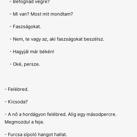
- Befognád végre?
- Mi van? Most mit mondtam?
- Faszságokat.
- Nem, te vagy az, aki faszságokat beszélsz.
- Hagyjál már békén!
- Oké, persze.
- Felébred.
- Kicsoda?
- A nő a hordágyon felébred. Alig egy másodpercre.
Megmozdul a feje.
- Furcsa sípoló hangot hallat.