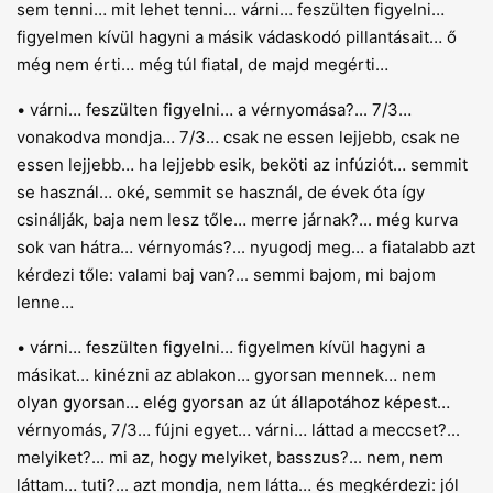
sem tenni… mit lehet tenni… várni… feszülten figyelni…
figyelmen kívül hagyni a másik vádaskodó pillantásait… ő
még nem érti… még túl fiatal, de majd megérti…
• várni… feszülten figyelni… a vérnyomása?... 7/3…
vonakodva mondja… 7/3… csak ne essen lejjebb, csak ne
essen lejjebb… ha lejjebb esik, beköti az infúziót… semmit
se használ… oké, semmit se használ, de évek óta így
csinálják, baja nem lesz tőle… merre járnak?... még kurva
sok van hátra… vérnyomás?... nyugodj meg… a fiatalabb azt
kérdezi tőle: valami baj van?... semmi bajom, mi bajom
lenne…
• várni… feszülten figyelni… figyelmen kívül hagyni a
másikat… kinézni az ablakon… gyorsan mennek… nem
olyan gyorsan… elég gyorsan az út állapotához képest…
vérnyomás, 7/3… fújni egyet… várni… láttad a meccset?...
melyiket?... mi az, hogy melyiket, basszus?... nem, nem
láttam… tuti?... azt mondja, nem látta… és megkérdezi: jól