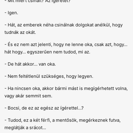
- Mit miért csinált? Az ígéretet?
- Igen.
- Hát, az emberek néha csinálnak dolgokat anélkül, hogy
tudnák az okát.
- És ez nem azt jelenti, hogy ne lenne oka, csak azt, hogy…
hát hogy… egyszerűen nem tudod, mi az.
- De hát akkor… van oka.
- Nem feltétlenül szükséges, hogy legyen.
- Ha nincsen oka, akkor bármi mást is megígérhetett volna,
vagy akár semmit sem.
- Bocsi, de ez az egész az ígérettel…?
- Tudod, ez a két férfi, a mentősök, megérkeznek futva,
meglátják a srácot…