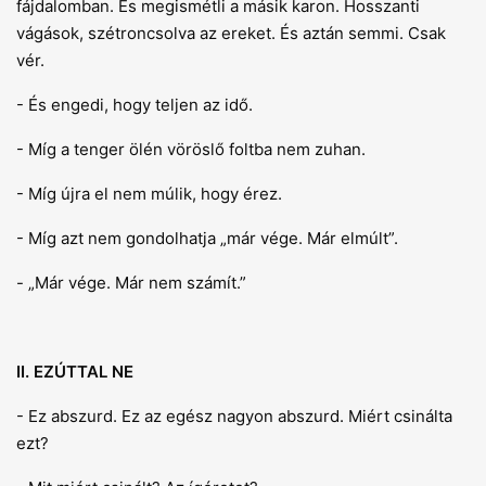
fájdalomban. És megismétli a másik karon. Hosszanti
vágások, szétroncsolva az ereket. És aztán semmi. Csak
vér.
- És engedi, hogy teljen az idő.
- Míg a tenger ölén vöröslő foltba nem zuhan.
- Míg újra el nem múlik, hogy érez.
- Míg azt nem gondolhatja „már vége. Már elmúlt”.
- „Már vége. Már nem számít.”
II. EZÚTTAL NE
- Ez abszurd. Ez az egész nagyon abszurd. Miért csinálta
ezt?