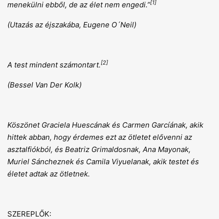
[1]
menekülni ebből, de az élet nem engedi.”
(Utazás az éjszakába, Eugene O´Neil)
[2]
A test mindent számontart.
(Bessel Van Der Kolk)
Köszönet Graciela Huescának és Carmen Garcíának, akik
hittek abban, hogy érdemes ezt az ötletet elővenni az
asztalfiókból, és Beatriz Grimaldosnak, Ana Mayonak,
Muriel Sáncheznek és Camila Viyuelanak, akik testet és
életet adtak az ötletnek.
SZEREPLŐK: