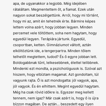
apa, de ugyanakkor a legjobb. Még idejében
rátaláltam. Megmentettem őt, a fiamat. Ezek után
nagyon sokat beszélgettünk. Arról, hogy mi történt,
hogy mi az, amit én tehetnék érte. Bármire képes
lettem volna azért, hogy jobban legyen. Minden
percemet vele töltöttem, soha nem hagytam, hogy
egyedül legyen. Terápiára jártunk. Egyedül,
csoportban, ketten. Gimnáziumot váltott, aztán
elköltöztünk ide, a tengerpartra. Minden tőlem
telhetőt megtettem, tudod? És ő egyre jobban lett.
Boldogabbnak tűnt, lelkesebbnek, élettel telibbnek.
Mindenki ezt mondta, a pszichológusok is. Szóval azt
hiszem, hogy elbíztam magamat. Azt gondoltam, túl
vagyunk rajta. Ő is azt mondogatta: jól vagyok, apa,
jól vagyok. És én elhittem. Megint egyedül hagytam.
Még ha csak rövid időkre is. Egyszer meg kellett
tennem, nem igaz? Már csak azért is, hogy ő is újra
bízzon magában. De aztán… beszedett egy ilyen