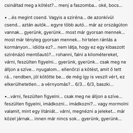
csináltad meg a kötést?... menj a faszomba… oké, bocs…
• …és megint csend. Vagyis a sziréna… de azonkívül
csend… aztán autók… egyre több autó… már az országúton
vannak… gyerünk, gyerünk… most már gyorsan mennek…
most már tényleg gyorsan mennek… hirtelen rántás a
kormányon… idióta ez?... nem látja, hogy ez egy kibaszott
szirénázó mentőautó?... rohanni, falni a kilométereket,
várni, feszülten figyelni… gyerünk, gyerünk… csak meg ne
álljon a szíve… nyugalom… ellenőrzi a kötést, amit ő tett
rá… rendben, jól kötötte be… de még így is veszít vért, ez
elkerülhetetlen… a vérnyomás?... 6/3… 6/3, baszki…
•…várni, feszülten figyelni… csak meg ne álljon a szíve…
feszülten figyelni, imádkozni… imádkozni?... vagy mormolni
valamit, mint egy litániát… várni, megnézni a jeleket… már
közel járnak… innen már nincs sok… gyerünk, gyerünk…