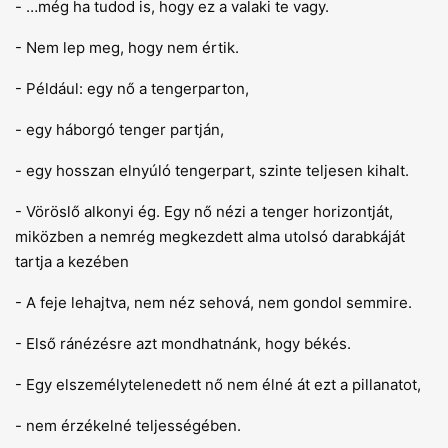
- …még ha tudod is, hogy ez a valaki te vagy.
- Nem lep meg, hogy nem értik.
- Például: egy nő a tengerparton,
- egy háborgó tenger partján,
- egy hosszan elnyúló tengerpart, szinte teljesen kihalt.
- Vöröslő alkonyi ég. Egy nő nézi a tenger horizontját,
miközben a nemrég megkezdett alma utolsó darabkáját
tartja a kezében
- A feje lehajtva, nem néz sehová, nem gondol semmire.
- Első ránézésre azt mondhatnánk, hogy békés.
- Egy elszemélytelenedett nő nem élné át ezt a pillanatot,
- nem érzékelné teljességében.