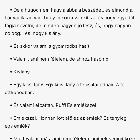
• De a húgod nem hagyja abba a beszédet, és elmondja,
hányadikban van, hogy mikorra van kiírva, és hogy egyedül
fogja nevelni, de minden nagyon jó lesz, és, hogy nagyon
boldog… és, hogy kislány.
• És akkor valami a gyomrodba hasít.
• Valami, ami nem félelem, de ahhoz hasonló.
• Kislány.
• Egy kicsi lány. Egy kicsi lány a te családodban. A te
otthonodban.
• És valami elpattan. Puff! És emlékszel.
• Emlékszel. Honnan jött elő ez az emlék? Ez tényleg
egy emlék?
• Most valami más, ami nem félelem, aminek semmi köze