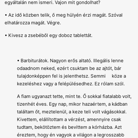
egyáltalán nem ismeri. Vajon mit gondolhat?
• Az idő közben telik, ő meg hülyén érzi magát. Szóval
elhatározza magát. Végre.
• Kivesz a zsebéből egy doboz tablettát.
• Barbiturátok. Nagyon erős altató. Illegális lenne
odaadnom neked, ezért csuktam be az ajtót, bár
tulajdonképpen fel is jelenthetsz. Semmi köze a
kezeléshez vagy a felépülésedhez. Ez rólam szól.
A fiam ugyanazt tette, mint te. Ő sokkal fiatalabb volt,
tizenhét éves. Egy nap, mikor hazaértem, a kádban
találtam őt, meztelenül, a keze teli volt vágásokkal.
Kivettem, elállítottam a vérzést, amennyire csak
tudtam, bekötöztem és bevittem a kórházba. Azt
éreztem, hogy én vagyok a világon a legrosszabb