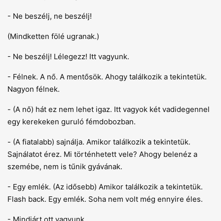
- Ne beszélj, ne beszélj!
(Mindketten fölé ugranak.)
- Ne beszélj! Lélegezz! Itt vagyunk.
- Félnek. A nő. A mentősök. Ahogy találkozik a tekintetük.
Nagyon félnek.
- (A nő) hát ez nem lehet igaz. Itt vagyok két vadidegennel
egy kerekeken guruló fémdobozban.
- (A fiatalabb) sajnálja. Amikor találkozik a tekintetük.
Sajnálatot érez. Mi történhetett vele? Ahogy belenéz a
szemébe, nem is tűnik gyávának.
- Egy emlék. (Az idősebb) Amikor találkozik a tekintetük.
Flash back. Egy emlék. Soha nem volt még ennyire éles.
- Mindjárt ott vagyunk,