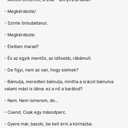
- Megkérdezte/
- Szinte öntudatlanul.
- Megkérdezte:
- Életben marad?
- És az egyik mentős, az idősebb, rábámult.
- De figyi, nem az van, hogy sietnek?
- Bámulja, meredten bámulja, mintha a srácot bámulva
valami mást is látna: ez a nő a barátod?
- Nem. Nem ismerem, de…
- Csend. Csak egy másodperc.
- Gyere már, baszki, be kell érni a kórházba.