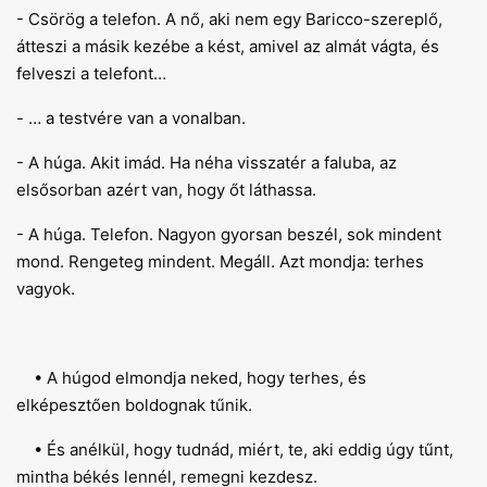
- Csörög a telefon. A nő, aki nem egy Baricco-szereplő,
átteszi a másik kezébe a kést, amivel az almát vágta, és
felveszi a telefont…
- … a testvére van a vonalban.
- A húga. Akit imád. Ha néha visszatér a faluba, az
elsősorban azért van, hogy őt láthassa.
- A húga. Telefon. Nagyon gyorsan beszél, sok mindent
mond. Rengeteg mindent. Megáll. Azt mondja: terhes
vagyok.
• A húgod elmondja neked, hogy terhes, és
elképesztően boldognak tűnik.
• És anélkül, hogy tudnád, miért, te, aki eddig úgy tűnt,
mintha békés lennél, remegni kezdesz.