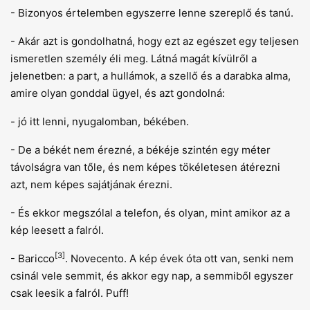
- Bizonyos értelemben egyszerre lenne szereplő és tanú.
- Akár azt is gondolhatná, hogy ezt az egészet egy teljesen
ismeretlen személy éli meg. Látná magát kívülről a
jelenetben: a part, a hullámok, a szellő és a darabka alma,
amire olyan gonddal ügyel, és azt gondolná:
- jó itt lenni, nyugalomban, békében.
- De a békét nem érezné, a békéje szintén egy méter
távolságra van tőle, és nem képes tökéletesen átérezni
azt, nem képes sajátjának érezni.
- És ekkor megszólal a telefon, és olyan, mint amikor az a
kép leesett a falról.
[3]
- Baricco
. Novecento. A kép évek óta ott van, senki nem
csinál vele semmit, és akkor egy nap, a semmiből egyszer
csak leesik a falról. Puff!