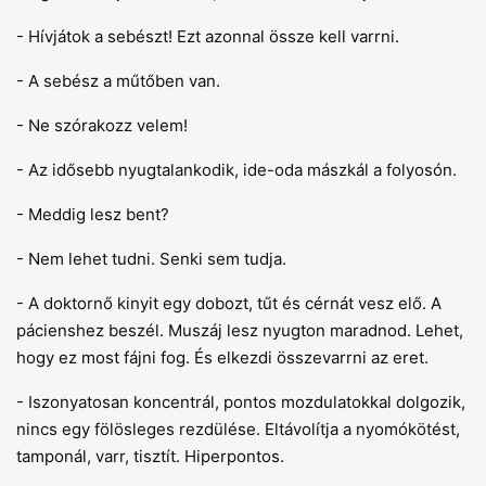
- Hívjátok a sebészt! Ezt azonnal össze kell varrni.
- A sebész a műtőben van.
- Ne szórakozz velem!
- Az idősebb nyugtalankodik, ide-oda mászkál a folyosón.
- Meddig lesz bent?
- Nem lehet tudni. Senki sem tudja.
- A doktornő kinyit egy dobozt, tűt és cérnát vesz elő. A
pácienshez beszél. Muszáj lesz nyugton maradnod. Lehet,
hogy ez most fájni fog. És elkezdi összevarrni az eret.
- Iszonyatosan koncentrál, pontos mozdulatokkal dolgozik,
nincs egy fölösleges rezdülése. Eltávolítja a nyomókötést,
tamponál, varr, tisztít. Hiperpontos.