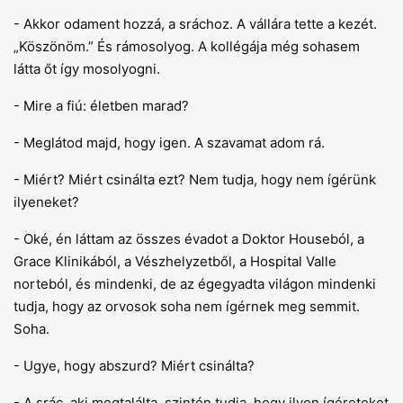
- Akkor odament hozzá, a sráchoz. A vállára tette a kezét.
„Köszönöm.” És rámosolyog. A kollégája még sohasem
látta őt így mosolyogni.
- Mire a fiú: életben marad?
- Meglátod majd, hogy igen. A szavamat adom rá.
- Miért? Miért csinálta ezt? Nem tudja, hogy nem ígérünk
ilyeneket?
- Oké, én láttam az összes évadot a Doktor Houseból, a
Grace Klinikából, a Vészhelyzetből, a Hospital Valle
norteból, és mindenki, de az égegyadta világon mindenki
tudja, hogy az orvosok soha nem ígérnek meg semmit.
Soha.
- Ugye, hogy abszurd? Miért csinálta?
- A srác, aki megtalálta, szintén tudja, hogy ilyen ígéreteket