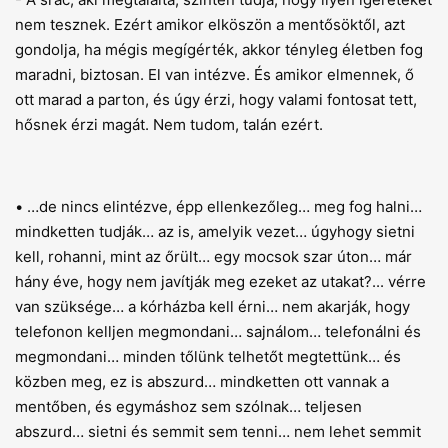
nem tesznek. Ezért amikor elköszön a mentősöktől, azt
gondolja, ha mégis megígérték, akkor tényleg életben fog
maradni, biztosan. El van intézve. És amikor elmennek, ő
ott marad a parton, és úgy érzi, hogy valami fontosat tett,
hősnek érzi magát. Nem tudom, talán ezért.
• …de nincs elintézve, épp ellenkezőleg… meg fog halni…
mindketten tudják… az is, amelyik vezet… úgyhogy sietni
kell, rohanni, mint az őrült… egy mocsok szar úton… már
hány éve, hogy nem javítják meg ezeket az utakat?... vérre
van szüksége… a kórházba kell érni… nem akarják, hogy
telefonon kelljen megmondani… sajnálom… telefonálni és
megmondani… minden tőlünk telhetőt megtettünk… és
közben meg, ez is abszurd… mindketten ott vannak a
mentőben, és egymáshoz sem szólnak… teljesen
abszurd… sietni és semmit sem tenni… nem lehet semmit