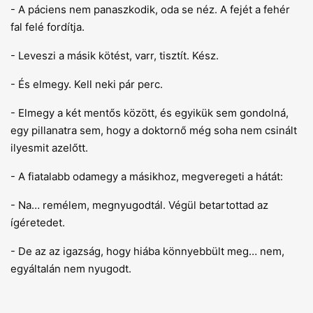
- A páciens nem panaszkodik, oda se néz. A fejét a fehér
fal felé fordítja.
- Leveszi a másik kötést, varr, tisztít. Kész.
- És elmegy. Kell neki pár perc.
- Elmegy a két mentős között, és egyikük sem gondolná,
egy pillanatra sem, hogy a doktornő még soha nem csinált
ilyesmit azelőtt.
- A fiatalabb odamegy a másikhoz, megveregeti a hátát:
- Na… remélem, megnyugodtál. Végül betartottad az
ígéretedet.
- De az az igazság, hogy hiába könnyebbült meg… nem,
egyáltalán nem nyugodt.