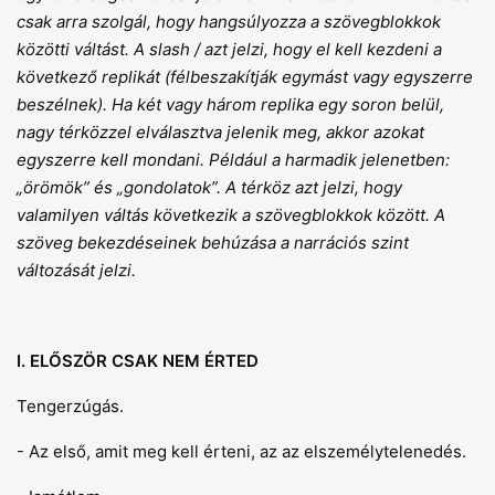
csak arra szolgál, hogy hangsúlyozza a szövegblokkok
közötti váltást. A slash / azt jelzi, hogy el kell kezdeni a
következő replikát (félbeszakítják egymást vagy egyszerre
beszélnek). Ha két vagy három replika egy soron belül,
nagy térközzel elválasztva jelenik meg, akkor azokat
egyszerre kell mondani. Például a harmadik jelenetben:
„örömök” és „gondolatok”. A térköz azt jelzi, hogy
valamilyen váltás következik a szövegblokkok között. A
szöveg bekezdéseinek behúzása a narrációs szint
változását jelzi.
I. ELŐSZÖR CSAK NEM ÉRTED
Tengerzúgás.
- Az első, amit meg kell érteni, az az elszemélytelenedés.