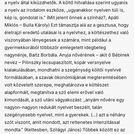
a nyelv által kiküzdhetők. A költő hitvallása szerint ugyanis
a nyelv az irodalom eszköze, „ugyanakkor nyelven túli is,
kép is, gondolat is.” (Mit jelent önnek a színház?, Apáti
Miklós – Bulla Károly) Ezt támasztja alá az a gesztusa, hogy
életrajzi eredetű utalásai is a nyelvhez, a költészethez való
viszonyában lényegesek a számára, mint például a
gyermekkorából többször emlegetett idegbeteg
nagynénje, Baitz Borbála. Anyja nővérének – akit ő Bébinek
nevez – Pilinszky lecsupaszított, kopár versnyelve
kialakulásában, mondhatni a szegénység költői nyelvvé
formálásában, a szavak ökonómiájának megteremtésében
volt közvetett szerepe, meghatározva e költészet
alapformáit, megtanítva a szó elemi erő­vel való
kimondását, a szó utáni vágyakozást: „anyám nővére egy
nagyon-nagyon redukált nyelvet beszélt, talán
szegényesebb nyelvet, mint a gyerekek. (…) azt a néhány
szót viszont, amit mondott, azt rettenetes intenzitással
mondta.” (Kettesben, Szilágyi János) Többek között ez az