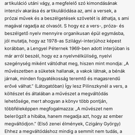
artikuláció utáni vágy, a megfelelő szó kimondásának
intenzív akarása és artikulálódása az, ami a versek, a
prózai művek és a beszélgetések szövetét is áthatja, s ami
magával ragadja az olvasót. S hogy ez a vers-, próza- és
beszélgető nyelv mennyire organikusan épül egymásba,
jól mutatja, hogy az 1978-as Szilágyi-interjúhoz képest
korábban, a Lengyel Péternek 1969-ben adott interjúban is
már arról beszél, hogy ez a nyelvnélküliség, nyelvi
szegénység miként váltódhat meg, hiszen mint mondja: „A
művészetben a süketek hallanak, a vakok látnak, a bénák
járnak, minden fogyatékosság teremtő és magasrendű
erővé válhat.” (Látogatóban) Így lesz Pilinszkynél a vers, a
költészet és általában a művészet a megváltódás
lehetősége, mert ahogyan a könyv több pontján,
többféleképpen megfogalmazza: „A művészet nem
belerögzít a hibába, hanem megadja azt, hogy az ember
megváltódjon.” (Első zenei élmények, Czigány György)
Ehhez a megváltódáshoz mindig a semmit nem tudás, a