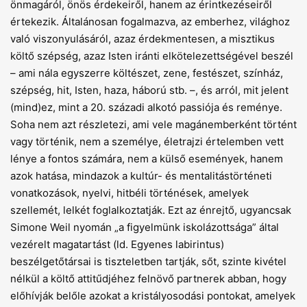
önmagáról, önös érdekeiről, hanem az érintkezéseiről
értekezik. Általánosan fogalmazva, az emberhez, világhoz
való viszonyulásáról, azaz érdekmentesen, a misztikus
költő szépség, azaz Isten iránti elkötelezettségével beszél
– ami nála egyszerre költészet, zene, festészet, színház,
szépség, hit, Isten, haza, háború stb. –, és arról, mit jelent
(mind)ez, mint a 20. századi alkotó passiója és reménye.
Soha nem azt részletezi, ami vele magánemberként történt
vagy történik, nem a személye, életrajzi értelemben vett
lénye a fontos számára, nem a külső események, hanem
azok hatása, mindazok a kultúr- és mentalitástörténeti
vonatkozások, nyelvi, hitbéli történések, amelyek
szellemét, lelkét foglalkoztatják. Ezt az énrejtő, ugyancsak
Simone Weil nyomán „a figyelmünk iskolázottsága” által
vezérelt magatartást (ld. Egyenes labirintus)
beszélgetőtársai is tiszteletben tartják, sőt, szinte kivétel
nélkül a költő attitűdjéhez felnövő partnerek abban, hogy
előhívják belőle azokat a kristályosodási pontokat, amelyek