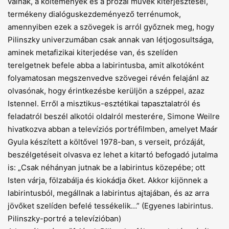
válnak, a költemények és a prózai művek kiterjesztései,
termékeny dialóguskezdemé­nyező terrénumok,
amennyiben ezek a szövegek is arról győznek meg, hogy
Pilinszky univerzumában csak annak van létjogosultsága,
aminek metafizikai kiterjedése van, és szelíden
terelgetnek befele abba a labirintusba, amit alkotóként
folyamatosan megszenvedve szövegei révén felajánl az
olvasónak, hogy érintkezésbe kerüljön a széppel, azaz
Istennel. Erről a misztikus-esztétikai tapasztalatról és
feladatról beszél alkotói oldalról mesterére, Simone Weilre
hivatkozva abban a televíziós portréfilmben, amelyet Maár
Gyula készített a költővel 1978-ban, s verseit, prózáját,
beszélgetéseit olvasva ez lehet a kitartó befogadó jutalma
is: „Csak néhányan jutnak be a labirintus közepébe; ott
Isten várja, fölzabálja és kiokádja őket. Akkor kijönnek a
labirintusból, megállnak a labirintus ajtajában, és az arra
jövőket szelíden befelé tessékelik…” (Egyenes labirintus.
Pilinszky-portré a televízióban)