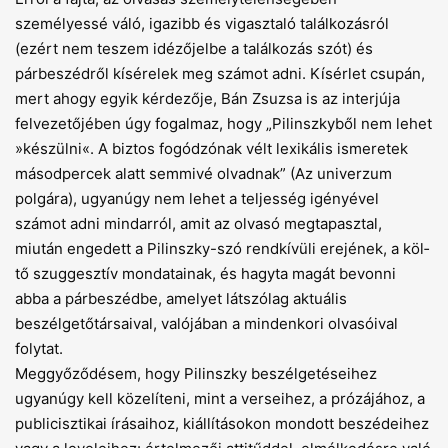
személyessé váló, igazibb és vigasztaló találkozásról
(ezért nem teszem idézőjelbe a találkozás szót) és
párbeszédről kísérelek meg számot adni. Kísérlet csupán,
mert ahogy egyik kérdezője, Bán Zsuzsa is az interjúja
felvezetőjében úgy fogalmaz, hogy „Pilinszkyből nem lehet
»készülni«. A biztos fogódzónak vélt lexikális ismeretek
másodpercek alatt semmivé olvadnak” (Az univerzum
polgára), ugyanúgy nem lehet a teljesség igényével
számot adni mindarról, amit az olvasó megtapasztal,
miután engedett a Pilinszky-szó rendkívüli erejének, a köl­
tő szuggesztív mondatainak, és hagyta magát bevonni
abba a párbeszédbe, amelyet látszólag aktuális
beszélgetőtársaival, valójában a mindenkori olvasóival
folytat.
Meggyőződésem, hogy Pilinszky beszélgetéseihez
ugyanúgy kell közelíteni, mint a verseihez, a prózájához, a
publicisztikai írásaihoz, kiállításokon mondott beszédeihez