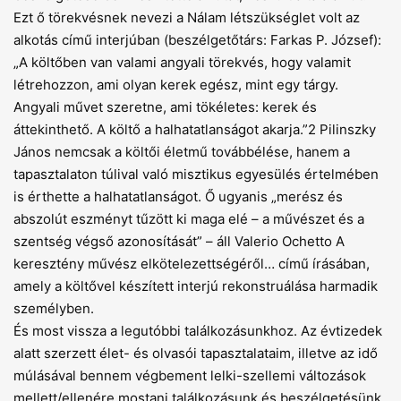
Ezt ő törekvésnek nevezi a Nálam létszükséglet volt az
alkotás című interjúban (beszélgetőtárs: Farkas P. József):
„A költőben van valami angyali törekvés, hogy valamit
létrehozzon, ami olyan kerek egész, mint egy tárgy.
Angyali művet szeretne, ami tökéletes: kerek és
áttekinthető. A költő a halhatatlanságot akarja.”2 Pilinszky
János nemcsak a költői életmű továbbélése, hanem a
tapasztalaton túlival való misztikus egyesülés értelmében
is érthette a halhatatlanságot. Ő ugyanis „merész és
abszolút eszményt tűzött ki maga elé – a művészet és a
szentség végső azonosítását” – áll Valerio Ochetto A
keresztény művész elkötelezettségéről… cí­mű írásában,
amely a költővel készített interjú rekonstruálása harmadik
személyben.
És most vissza a legutóbbi találkozásunkhoz. Az évtizedek
alatt szerzett élet- és olvasói tapasztalataim, illetve az idő
múlásával bennem végbement lelki-szellemi változások
mellett/ellenére mostani találkozásunk és beszélgetésünk