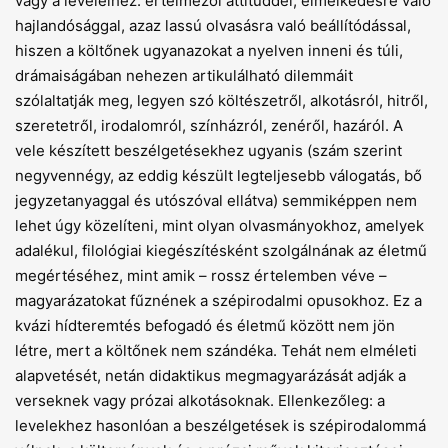
vagy a leveleihez: értelmezői attitűddel, elmélkedésre való
hajlandósággal, azaz lassú olvasásra való beállítódással,
hiszen a költőnek ugyanazokat a nyelven inneni és túli,
drámaiságában nehezen artikulálható dilemmáit
szólaltatják meg, legyen szó költészetről, alkotásról, hitről,
szeretetről, irodalomról, színházról, zenéről, hazáról. A
vele készített beszélgetésekhez ugyanis (szám szerint
negyvennégy, az eddig készült legteljesebb válogatás, bő
jegyzetanyaggal és utószóval ellátva) semmiképpen nem
lehet úgy közelíteni, mint olyan olvasmányokhoz, amelyek
adalékul, filológiai kiegészítésként szolgálnának az életmű
megértéséhez, mint amik – rossz értelemben véve –
magyarázatokat fűznének a szépirodalmi opusokhoz. Ez a
kvázi hídteremtés befogadó és életmű között nem jön
létre, mert a költőnek nem szándéka. Tehát nem elméleti
alapvetését, netán didaktikus megmagyarázását adják a
verseknek vagy prózai alkotásoknak. Ellenkező­leg: a
levelekhez hasonlóan a beszélgetések is szépirodalommá