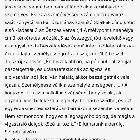
jószerével semmiben nem különbözik a korábbiaktól:
személyes. És ez a személyesség számomra ugyanaz a
saját könyvtáram kuriózumának számító Szálkák című kötet
első kiadását,3 az Összes verseit,4 A mélypont ünnepélye
című kétkötetes prózáját,5 az Összegyűjtött leveleit6 vagy
az angyal hozta Beszélgetések című interjúkötetét olvasva.
Arról a fajta személyességről van szó, amiről ő beszél
Tolsztoj kapcsán: „Én hiszek abban, ha például Tolsztojjal
beszélgetnék, és utána lefeküdnék az ágyba, és
elolvasnám az Iljics Iván halálát, akkor beszélgetnék vele
igazán. Személyessé válik a személytelenségben. (…) A
könyvnek (…) az a hallatlan szépsége, hogy valaki, aki
egyedül van, belekezd a legmélyebb párbeszédbe, és ezt
egy érdekmentes szférában bármikor a kezembe vehetem.
Nem azt mondom, hogy ez a legnagyobb dolog, de mégis a
vigasztaló dolgok közé tartozik.” (Eljuthatunk a derűig,
Szigeti István)
Erről a fajta, az olvasás személytelenségében