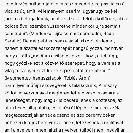
keletkezés nullpontjától a megszenvedettség passióján át
visz az út, amit, véleményem szerint, ugyanúgy be kell
járnia a befogadónak, mint az alkotás felől a költőnek, aki a
bölcselővel szemben „szeretne mindenkor újra semmit
sem tudni”. (Mindenkor újra semmit sem tudni, Rada
Saratlic) De még ebben sem a saját, alkotói érdemét,
hanem alázattal eszközszerepét hangsúlyozza, mondván,
hogy a költő „médium a világ és a vers közt, attól függ,
hogy győzi-e ezt a közvetítő szerepet, hogy a vers és a
világ törvényei közt tud-e kapcsolatot teremteni…”
(Megmentett hangszalagok, Tóbiás Áron)
Bármilyen műfajú szövegével is találkozunk, Pilinszky
költői univerzumával megteremtette olvasói számára a
lehetőséget, hogy maguk is bekerüljenek a köztesbe, az
úton levés állapotába, és lépésről lépésre megérezzék,
megtapasztalják annak a csend és szó peremvidékén
nehezen kifejezhető vonzerőnek, létezésnek a realitását,
ami a nyelven inneni által a nyelven túliból meg-megvillan,