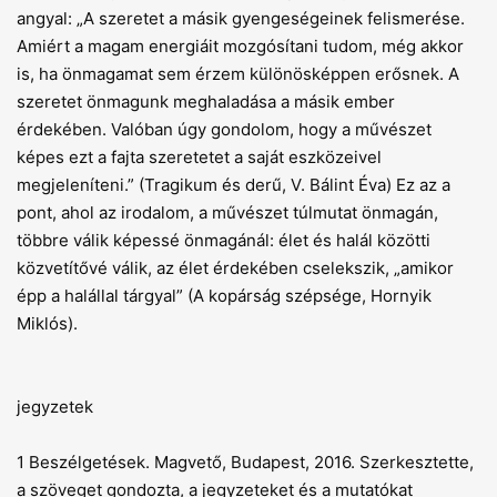
angyal: „A szeretet a másik gyengeségeinek felismerése.
Amiért a magam energiáit mozgósítani tudom, még akkor
is, ha önmagamat sem érzem különösképpen erősnek. A
szeretet önmagunk meghaladása a másik ember
érdekében. Valóban úgy gondolom, hogy a művészet
képes ezt a fajta szeretetet a saját eszközeivel
megjeleníteni.” (Tragikum és derű, V. Bálint Éva) Ez az a
pont, ahol az irodalom, a művészet túlmutat önmagán,
többre válik képessé önmagánál: élet és halál közötti
közvetítővé válik, az élet érdekében cselekszik, „amikor
épp a halállal tárgyal” (A kopárság szépsége, Hornyik
Miklós).
jegyzetek
1 Beszélgetések. Magvető, Budapest, 2016. Szerkesztette,
a szöveget gondozta, a jegyzeteket és a mutatókat