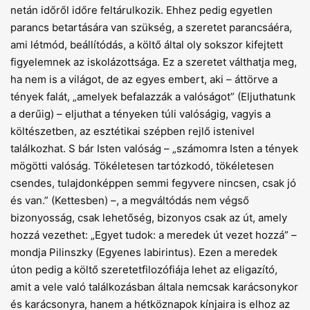
netán időről időre feltárulkozik. Ehhez pedig egyetlen
parancs betartására van szükség, a szeretet parancsáéra,
ami létmód, beállítódás, a költő által oly sokszor kifejtett
figyelemnek az iskolázottsága. Ez a szeretet válthatja meg,
ha nem is a világot, de az egyes embert, aki – áttörve a
tények falát, „amelyek befalazzák a valóságot” (Eljuthatunk
a derű­ig) – eljuthat a tényeken túli valóságig, vagyis a
költészetben, az esztétikai szépben rejlő istenivel
találkozhat. S bár Isten valóság – „számomra Isten a tények
mögötti valóság. Tökéletesen tartózkodó, tökéletesen
csendes, tulajdonképpen semmi fegyvere nincsen, csak jó
és van.” (Kettesben) –, a megváltódás nem végső
bizonyosság, csak lehetőség, bizonyos csak az út, amely
hozzá vezethet: „Egyet tudok: a meredek út vezet hozzá” –
mondja Pilinszky (Egyenes labirintus). Ezen a meredek
úton pedig a költő szeretetfilozófiája lehet az eligazító,
amit a vele való találkozásban általa nemcsak karácsonykor
és karácsonyra, hanem a hétköznapok kínjaira is elhoz az