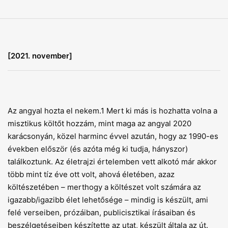
[2021. november]
Az angyal hozta el nekem.1 Mert ki más is hozhatta volna a
misztikus köl­tőt hozzám, mint maga az angyal 2020
karácsonyán, közel harminc évvel azután, hogy az 1990-es
években először (és azóta még ki tudja, hányszor)
találkoztunk. Az életrajzi értelemben vett alkotó már akkor
több mint tíz éve ott volt, ahová életében, azaz
költészetében – merthogy a költészet volt számára az
igazabb/igazibb élet lehetősége – mindig is készült, ami
felé verseiben, prózáiban, publicisztikai írásaiban és
beszélgetéseiben készítette az utat, készült általa az út.