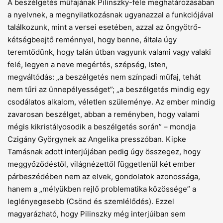
A beszélgetés műfajának Pilinszky-féle meghatározásában
a nyelvnek, a megnyilatkozásnak ugyanazzal a funkciójával
találkozunk, mint a versei esetében, azzal az öngyötrő-
kétségbeejtő reménnyel, hogy benne, általa úgy
teremtődünk, hogy talán útban vagyunk valami vagy valaki
felé, legyen a neve megértés, szépség, Isten,
megváltódás: „a beszélgetés nem színpadi műfaj, tehát
nem tűri az ünnepélyességet”; „a beszélgetés mindig egy
csodálatos alkalom, véletlen szüleménye. Az ember mindig
zavarosan beszélget, abban a reményben, hogy valami
mégis kikristályosodik a beszélgetés során” – mondja
Czigány Györgynek az Angelika presszóban. Kipke
Tamásnak adott interjújában pedig úgy összegez, hogy
meggyőződéstől, világnézettől függetlenül két ember
párbeszédében nem az elvek, gondolatok azonossága,
hanem a „mélyükben rejlő problematika közössége” a
leglényegesebb (Csönd és szemlélődés). Ezzel
magyarázható, hogy Pilinszky még interjúiban sem