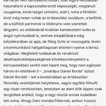
karrierjét nem befolyásoló kudarc után egyre okosabban
használta ki a kapcsolatteremtő képességét, megtanult
nyugalmat, kimértséget színlelni, ezért, noha a főnökön
kívül még heten voltak az értékesítési osztályon, a belföldi,
de a külföldi partnerek is többnyire vele szerettek
tárgyalni, ez utóbbiaknál kiválóan kamatoztatni tudta az
angol nyelvtudását is, aminek elsajátítására még
kölyökkorában az apja, de főleg Ovits úr noszogatta, lévén
a kommunikáció hallgatólagosan elismert nyelve a tenisz
világában. Megfelelő tudásának és rendkívüli
alkalmazkodóképességének következményeként a
környezetében senkit nem lepett meg, hogy nem egészen
három év elteltével ő – „tovarășul Daniel Borda” (ejtsd:
Dániél Bordá!) – lett a kombinátban az értékesítési
főosztály vezetőjének helyettese, vagyis egyféle főmufti
egy olyan rendszerben, amelyben az alant élők éppen csak
tengődtek anélkül, hogy a nagy részük ennek tudatában
lett volna. Ahogy Dani mondta Péternek, amikor hosszú