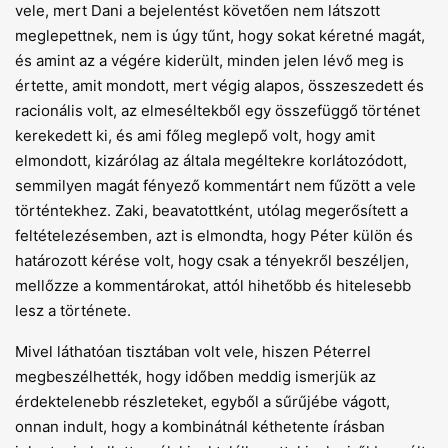
vele, mert Dani a bejelentést követően nem látszott
meglepettnek, nem is úgy tűnt, hogy sokat kéretné magát,
és amint az a végére kiderült, minden jelen lévő meg is
értette, amit mondott, mert végig alapos, összeszedett és
racionális volt, az elmeséltekből egy összefüggő történet
kerekedett ki, és ami főleg meglepő volt, hogy amit
elmondott, kizárólag az általa megéltekre korlátozódott,
semmilyen magát fényező kommentárt nem fűzött a vele
történtekhez. Zaki, beavatottként, utólag megerősített a
feltételezésemben, azt is elmondta, hogy Péter külön és
határozott kérése volt, hogy csak a tényekről beszéljen,
mellőzze a kommentárokat, attól hihetőbb és hitelesebb
lesz a története.
Mivel láthatóan tisztában volt vele, hiszen Péterrel
megbeszélhették, hogy időben meddig ismerjük az
érdektelenebb részleteket, egyből a sűrűjébe vágott,
onnan indult, hogy a kombinátnál kéthetente írásban