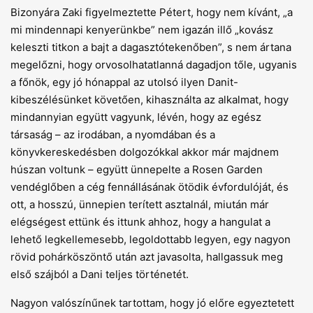
Bizonyára Zaki figyelmeztette Pétert, hogy nem kívánt, „a
mi mindennapi kenyerünkbe” nem igazán illő „kovász
keleszti titkon a bajt a dagasztótekenőben”, s nem ártana
megelőzni, hogy orvosolhatatlanná dagadjon tőle, ugyanis
a főnök, egy jó hónappal az utolsó ilyen Danit-
kibeszélésünket követően, kihasználta az alkalmat, hogy
mindannyian együtt vagyunk, lévén, hogy az egész
társaság – az irodában, a nyomdában és a
könyvkereskedésben dolgozókkal akkor már majdnem
húszan voltunk – együtt ünnepelte a Rosen Garden
vendéglőben a cég fennállásának ötödik évfordulóját, és
ott, a hosszú, ünnepien terített asztalnál, miután már
elégségest ettünk és ittunk ahhoz, hogy a hangulat a
lehető legkellemesebb, legoldottabb legyen, egy nagyon
rövid pohárköszöntő után azt javasolta, hallgassuk meg
első szájból a Dani teljes történetét.
Nagyon valószínűnek tartottam, hogy jó előre egyeztetett