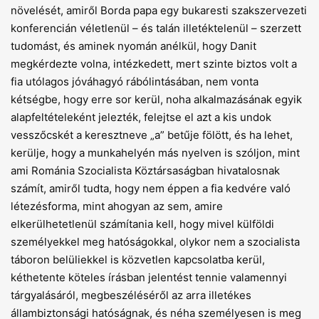
növelését, amiről Borda papa egy bukaresti szakszervezeti
konferencián véletlenül – és talán illetéktelenül – szerzett
tudomást, és aminek nyomán anélkül, hogy Danit
megkérdezte volna, intézkedett, mert szinte biztos volt a
fia utólagos jóváhagyó rábólintásában, nem vonta
kétségbe, hogy erre sor kerül, noha alkalmazásának egyik
alapfeltételeként jelezték, felejtse el azt a kis undok
vesszőcskét a keresztneve „a” betűje fölött, és ha lehet,
kerülje, hogy a munkahelyén más nyelven is szóljon, mint
ami Románia Szocialista Köztársaságban hivatalosnak
számít, amiről tudta, hogy nem éppen a fia kedvére való
létezésforma, mint ahogyan az sem, amire
elkerülhetetlenül számítania kell, hogy mivel külföldi
személyekkel meg hatóságokkal, olykor nem a szocialista
táboron belüliekkel is közvetlen kapcsolatba kerül,
kéthetente köteles írásban jelentést tennie valamennyi
tárgyalásáról, megbeszéléséről az arra illetékes
állambiztonsági hatóságnak, és néha személyesen is meg