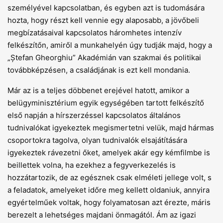
személyével kapcsolatban, és egyben azt is tudomására
hozta, hogy részt kell vennie egy alaposabb, a jövőbeli
megbízatásaival kapcsolatos háromhetes intenzív
felkészítőn, amiről a munkahelyén úgy tudják majd, hogy a
„Ștefan Gheorghiu” Akadémián van szakmai és politikai
továbbképzésen, a családjának is ezt kell mondania.
Már az is a teljes döbbenet erejével hatott, amikor a
belügyminisztérium egyik egységében tartott felkészítő
első napján a hírszerzéssel kapcsolatos általános
tudnivalókat igyekeztek megismertetni velük, majd hármas
csoportokra tagolva, olyan tudnivalók elsajátítására
igyekeztek rávezetni őket, amelyek akár egy kémfilmbe is
beillettek volna, ha ezekhez a fegyverkezelés is
hozzátartozik, de az egésznek csak elméleti jellege volt, s
a feladatok, amelyeket időre meg kellett oldaniuk, annyira
egyértelműek voltak, hogy folyamatosan azt érezte, máris
berezelt a lehetséges majdani önmagától. Ám az igazi