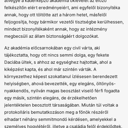
átvegye a káderképző akadémia oklevelét az előző
felkészítőn elért eredményeiért, ami egyfelől bizonyítéka
annak, hogy ott töltötte azt a három hetet, másfelől
feljogosítja, hogy bármikor vezetői tisztségbe kerülhessen,
mindezt bizonyítékaként annak, hogy az intézmény
megbecsüli az állam biztonságáért dolgozókat.
Az akadémia előcsarnokában egy civil várta, aki
tájékoztatta, hogy ott nincs semmi dolga, egy fekete
Daciába ültek, s ahhoz az egységhez hajtottak, ahol a
kiképzést kapta, és ahol már szintén várták. A
környezethez képest szokatlanul ízlésesen berendezett
helyiségben, ahová bevezették, egy elegáns, öltönyös-
nyakkendős, nyilván magas beosztást viselő férfi fogadta
egy másik, szintén elegáns, de érzékelhetően
jelentéktelen beosztott társaságában. Miután túl voltak a
protokolláris bemutatkozáson meg a főnök részéről
elhadart néhány semmitmondó kérdésen, amelyekkel a
személyes hogylétéről, illetve a családja felől érdeklődtek,