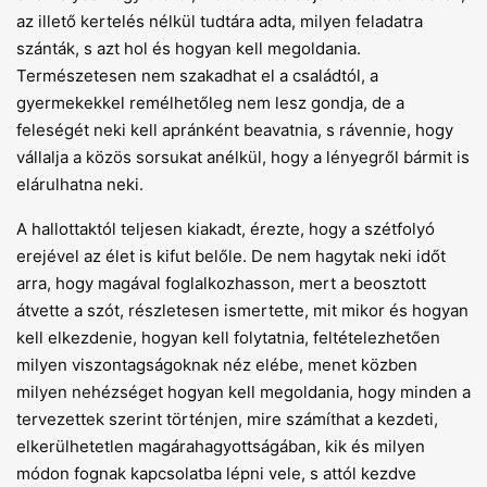
az illető kertelés nélkül tudtára adta, milyen feladatra
szánták, s azt hol és hogyan kell megoldania.
Természetesen nem szakadhat el a családtól, a
gyermekekkel remélhetőleg nem lesz gondja, de a
feleségét neki kell apránként beavatnia, s rávennie, hogy
vállalja a közös sorsukat anélkül, hogy a lényegről bármit is
elárulhatna neki.
A hallottaktól teljesen kiakadt, érezte, hogy a szétfolyó
erejével az élet is kifut belőle. De nem hagytak neki időt
arra, hogy magával foglalkozhasson, mert a beosztott
átvette a szót, részletesen ismertette, mit mikor és hogyan
kell elkezdenie, hogyan kell folytatnia, feltételezhetően
milyen viszontagságoknak néz elébe, menet közben
milyen nehézséget hogyan kell megoldania, hogy minden a
tervezettek szerint történjen, mire számíthat a kezdeti,
elkerülhetetlen magárahagyottságában, kik és milyen
módon fognak kapcsolatba lépni vele, s attól kezdve