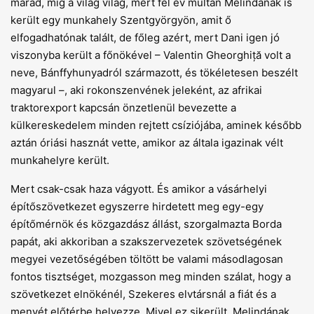
marad, míg a világ világ, mert fél év múltán Melindának is
került egy munkahely Szentgyörgyön, amit ő
elfogadhatónak talált, de főleg azért, mert Dani igen jó
viszonyba került a főnökével – Valentin Gheorghiță volt a
neve, Bánffyhunyadról származott, és tökéletesen beszélt
magyarul –, aki rokonszenvének jeleként, az afrikai
traktorexport kapcsán önzetlenül bevezette a
külkereskedelem minden rejtett csíziójába, aminek később
aztán óriási hasznát vette, amikor az általa igazinak vélt
munkahelyre került.
Mert csak-csak haza vágyott. És amikor a vásárhelyi
építőszövetkezet egyszerre hirdetett meg egy-egy
építőmérnök és közgazdász állást, szorgalmazta Borda
papát, aki akkoriban a szakszervezetek szövetségének
megyei vezetőségében töltött be valami másodlagosan
fontos tisztséget, mozgasson meg minden szálat, hogy a
szövetkezet elnökénél, Szekeres elvtársnál a fiát és a
menyét előtérbe helyezze. Mivel ez sikerült, Melindának