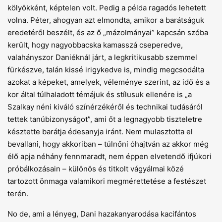
kölyökként, képtelen volt. Pedig a példa ragadós lehetett
volna. Péter, ahogyan azt elmondta, amikor a barátságuk
eredetéről beszélt, és az ő „mázolmányai” kapcsán szóba
került, hogy nagyobbacska kamasszá cseperedve,
valahányszor Daniéknál járt, a legkritikusabb szemmel
fürkészve, talán kissé irigykedve is, mindig megcsodálta
azokat a képeket, amelyek, véleménye szerint, az idő és a
kor által túlhaladott témájuk és stílusuk ellenére is „a
Szalkay néni kiváló színérzékéről és technikai tudásáról
tettek tanúbizonyságot”, ami őt a legnagyobb tiszteletre
késztette barátja édesanyja iránt. Nem mulasztotta el
bevallani, hogy akkoriban – túlnőni óhajtván az akkor még
élő apja néhány fennmaradt, nem éppen elvetendő ifjúkori
próbálkozásain – különös és titkolt vágyálmai közé
tartozott önmaga valamikori megmérettetése a festészet
terén.
No de, ami a lényeg, Dani hazakanyarodása kacifántos