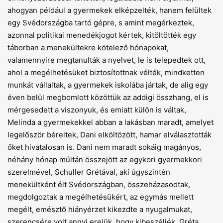
ahogyan például a gyermekek elképzelték, hanem felültek
egy Svédországba tartó gépre, s amint megérkeztek,
azonnal politikai menedékjogot kértek, kitöltötték egy
táborban a menekültekre kötelező hónapokat,
valamennyire megtanulták a nyelvet, le is telepedtek ott,
ahol a megélhetésüket biztosítottnak vélték, mindketten
munkát vállaltak, a gyermekek iskolába jártak, de alig egy
éven belül megbomlott közöttük az addigi összhang, el is
mérgesedett a viszonyuk, és emiatt külön is váltak,
Melinda a gyermekekkel abban a lakásban maradt, amelyet
legelőször béreltek, Dani elköltözött, hamar elválasztották
őket hivatalosan is. Dani nem maradt sokáig magányos,
néhány hónap múltán összejött az egykori gyermekkori
szerelmével, Schuller Grétával, aki úgyszintén
menekültként élt Svédországban, összeházasodtak,
megdolgoztak a megélhetésükért, az egymás mellett
megélt, emésztő hiányérzet kikezdte a nyugalmukat,
szerencsére volt annyi erejük, hogy kibeszéljék, Gréta