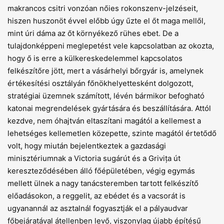
makrancos csitri vonzóan nőies rokonszenv-jelzéseit,
hiszen huszonöt évvel előbb úgy űzte el őt maga mellől,
mint úri dáma az őt környékező rühes ebet. De a
tulajdonképpeni meglepetést vele kapcsolatban az okozta,
hogy ő is erre a külkereskedelemmel kapcsolatos
felkészítőre jött, mert a vásárhelyi bőrgyár is, amelynek
értékesítési osztályán főnökhelyettesként dolgozott,
stratégiai üzemnek számított, lévén bármikor befogható
katonai megrendelések gyártására és beszállítására. Attól
kezdve, nem óhajtván eltaszítani magától a kellemest a
lehetséges kellemetlen közepette, szinte magától értetődő
volt, hogy miután bejelentkeztek a gazdasági
minisztériumnak a Victoria sugárút és a Grivița út
kereszteződésében álló főépületében, végig egymás
mellett ülnek a nagy tanácsteremben tartott felkészítő
előadásokon, a reggelit, az ebédet és a vacsorát is
ugyanannál az asztalnál fogyasztják el a pályaudvar
főbejáratával átellenben levő, viszonylag újabb építésű