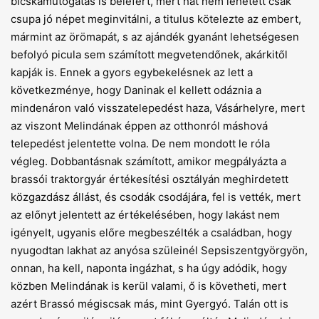
bicskamutogatás is belefért, mert hát nem lehetett csak
csupa jó népet meginvitálni, a titulus kötelezte az embert,
mármint az örömapát, s az ajándék gyanánt lehetségesen
befolyó picula sem számított megvetendőnek, akárkitől
kapják is. Ennek a gyors egybekelésnek az lett a
következménye, hogy Daninak el kellett odáznia a
mindenáron való visszatelepedést haza, Vásárhelyre, mert
az viszont Melindának éppen az otthonról máshová
telepedést jelentette volna. De nem mondott le róla
végleg. Dobbantásnak számított, amikor megpályázta a
brassói traktorgyár értékesítési osztályán meghirdetett
közgazdász állást, és csodák csodájára, fel is vették, mert
az előnyt jelentett az értékelésében, hogy lakást nem
igényelt, ugyanis előre megbeszélték a családban, hogy
nyugodtan lakhat az anyósa szüleinél Sepsiszentgyörgyön,
onnan, ha kell, naponta ingázhat, s ha úgy adódik, hogy
közben Melindának is kerül valami, ő is követheti, mert
azért Brassó mégiscsak más, mint Gyergyó. Talán ott is