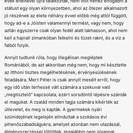
évek elteltével újra találkoztak, nem volt nehéz elfogadni a
státust egy olyan környezetben, ahol az ötezer alkalmazott
jó részének az élete néhány évvel előbb még attól függött,
hogy ad-e a Jóisten valamennyi termést, vagy nem, hogy
aztán egyszerre csak olyan fedél alatt lakhasson, ahol nem
kell a hajnali zimankóban felkelni és tüzet rakni, és a víz a
falból folyik.
Annyit tudtunk róla, hogy illegálisan megléptek
Romániából, de azt akkoriban még nem, hogy mi késztette
az itthoni tisztes megélhetésének, érvényesülésének
feladására. Mert Péter is csak annyit mesélt erről, hogy
egy idő után terhessé vált számára a szekuval való
„megtisztelő” kapcsolata, ezért sorsdöntő lépésre szánták
el magukat. A család minden tagja számára kikérték az
útlevelet, és meg is kapták. A gyermekek nyári
szünidejének legelején elindultak a szokásos évi
pihenőszabadságukra, amelyet azonban nem utazással,
élményszerzéssel töltöttek, legalábbis nem olyannal,