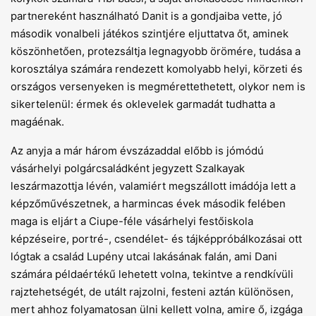
partnereként használható Danit is a gondjaiba vette, jó
második vonalbeli játékos szintjére eljuttatva őt, aminek
köszönhetően, protezsáltja legnagyobb örömére, tudása a
korosztálya számára rendezett komolyabb helyi, körzeti és
országos versenyeken is megmérettethetett, olykor nem is
sikertelenül: érmek és oklevelek garmadát tudhatta a
magáénak.
Az anyja a már három évszázaddal előbb is jómódú
vásárhelyi polgárcsaládként jegyzett Szalkayak
leszármazottja lévén, valamiért megszállott imádója lett a
képzőművészetnek, a harmincas évek második felében
maga is eljárt a Ciupe-féle vásárhelyi festőiskola
képzéseire, portré-, csendélet- és tájképpróbálkozásai ott
lógtak a család Lupény utcai lakásának falán, ami Dani
számára példaértékű lehetett volna, tekintve a rendkívüli
rajztehetségét, de utált rajzolni, festeni aztán különösen,
mert ahhoz folyamatosan ülni kellett volna, amire ő, izgága