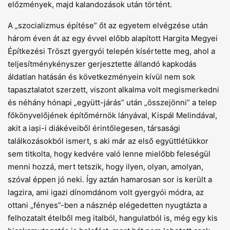
előzmények, majd kalandozások után történt.
A „szocializmus építése” őt az egyetem elvégzése után
három éven át az egy évvel előbb alapított Hargita Megyei
Építkezési Tröszt gyergyói telepén kísértette meg, ahol a
teljesítménykényszer gerjesztette állandó kapkodás
áldatlan hatásán és következményein kívül nem sok
tapasztalatot szerzett, viszont alkalma volt megismerkedni
és néhány hónapi „együtt-járás” után „összejönni” a telep
főkönyvelőjének építőmérnök lányával, Kispál Melindával,
akit a iași-i diákéveiből érintőlegesen, társasági
találkozásokból ismert, s aki már az első együttlétükkor
sem titkolta, hogy kedvére való lenne mielőbb feleségül
menni hozzá, mert tetszik, hogy ilyen, olyan, amolyan,
szóval éppen jó neki. Így aztán hamarosan sor is került a
lagzira, ami igazi dínomdánom volt gyergyói módra, az
ottani „fényes”-ben a násznép elégedetten nyugtázta a
felhozatalt ételből meg italból, hangulatból is, még egy kis