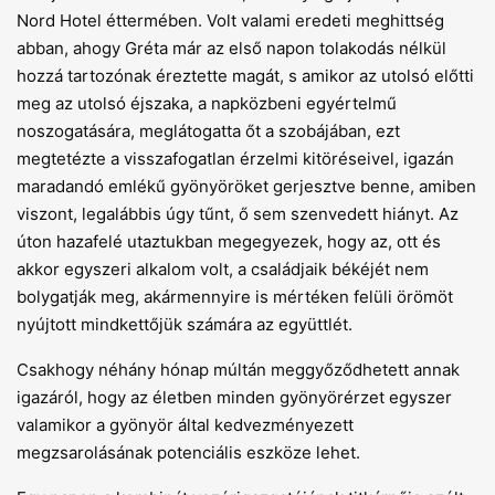
Nord Hotel éttermében. Volt valami eredeti meghittség
abban, ahogy Gréta már az első napon tolakodás nélkül
hozzá tartozónak éreztette magát, s amikor az utolsó előtti
meg az utolsó éjszaka, a napközbeni egyértelmű
noszogatására, meglátogatta őt a szobájában, ezt
megtetézte a visszafogatlan érzelmi kitöréseivel, igazán
maradandó emlékű gyönyöröket gerjesztve benne, amiben
viszont, legalábbis úgy tűnt, ő sem szenvedett hiányt. Az
úton hazafelé utaztukban megegyezek, hogy az, ott és
akkor egyszeri alkalom volt, a családjaik békéjét nem
bolygatják meg, akármennyire is mértéken felüli örömöt
nyújtott mindkettőjük számára az együttlét.
Csakhogy néhány hónap múltán meggyőződhetett annak
igazáról, hogy az életben minden gyönyörérzet egyszer
valamikor a gyönyör által kedvezményezett
megzsarolásának potenciális eszköze lehet.