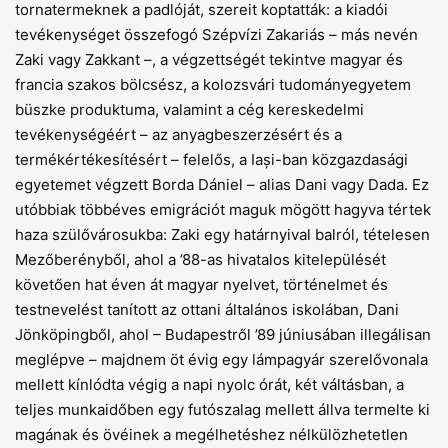
tornatermeknek a padlóját, szereit koptatták: a kiadói
tevékenységet összefogó Szépvízi Zakariás – más nevén
Zaki vagy Zakkant –, a végzettségét tekintve magyar és
francia szakos bölcsész, a kolozsvári tudományegyetem
büszke produktuma, valamint a cég kereskedelmi
tevékenységéért – az anyagbeszerzésért és a
termékértékesítésért – felelős, a Iași-ban közgazdasági
egyetemet végzett Borda Dániel – alias Dani vagy Dada. Ez
utóbbiak többéves emigrációt maguk mögött hagyva tértek
haza szülővárosukba: Zaki egy határnyival balról, tételesen
Mezőberényből, ahol a ’88-as hivatalos kitelepülését
követően hat éven át magyar nyelvet, történelmet és
testnevelést tanított az ottani általános iskolában, Dani
Jönköpingből, ahol – Budapestről ’89 júniusában illegálisan
meglépve – majdnem öt évig egy lámpagyár szerelővonala
mellett kínlódta végig a napi nyolc órát, két váltásban, a
teljes munkaidőben egy futószalag mellett állva termelte ki
magának és övéinek a megélhetéshez nélkülözhetetlen