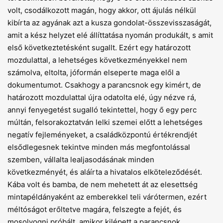
volt, csodálkozott magán, hogy akkor, ott ájulás nélkül
kibírta az agyának azt a kusza gondolat-összevisszaságát,
amit a kész helyzet elé állíttatása nyomán produkált, s amit
első következtetésként sugallt. Ezért egy határozott
mozdulattal, a lehetséges következményekkel nem
számolva, eltolta, jóformán elseperte maga elől a
dokumentumot. Csakhogy a parancsnok egy kimért, de
határozott mozdulattal újra odatolta elé, úgy nézve rá,
annyi fenyegetést sugalló tekintettel, hogy ő egy perc
múltán, felsorakoztatván lelki szemei előtt a lehetséges
negatív fejleményeket, a családközpontú értékrendjét
elsődlegesnek tekintve minden más megfontolással
szemben, vállalta lealjasodásának minden
következményét, és aláírta a hivatalos elköteleződését.
Kába volt és bamba, de nem mehetett át az elesettség
mintapéldányaként az emberekkel teli várótermen, ezért
méltóságot erőltetve magára, felszegte a fejét, és
mosolyogni próbált, amikor kilépett a parancsnok