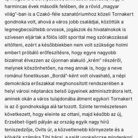
harmincas évek második felében, de a rövid „magyar
világ”-ban is a Czakó-féle szanatóriumhoz közeli Tornakert
gondnoka volt, ahová a város jobb családjai, közöttük a
legmegbecsültebb orvosok, jogászok és hivatalnokok is
szívesen eljártak a fölös időt sporttal meg szórakozással
eltölteni, ezért a későbbiekben nem volt szüksége holmi
embert próbáló erőfeszítésre, hogy egyre nagyobb
bizalmat élvezzen az újonnan alakuló „krém” részéről,
melynek köszönhetően, na meg annak is, hogy a neve
románul fonetikusan „Bordá”-ként volt olvasható, a népi
demokrácia erőszakkal meghonosított rendszerében a
helyi városi néptanács belső ügyeinek adminisztrátora lett,
aminek okán a város tulajdonába átment egykori Tornakert
is az ő gondnoksága alá tartozott. Szinte természetesen
következett, hogy eleinte az ottani, majd később az új,
Erzsébet-ligeti pályán az ország egyik nagy hírű
teniszedzője, Ovits úr, a közvetlenebb környezete és a
kölykök számára Tibi bácsi, a saját unokaöccse mindenkori