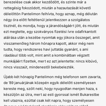
berezelése csak akkor kezdődött, és szinte már a
rettegésig fokozódott, miután a hazautazását követő
délelőttön Pantelimon felhívta, hogy aznap, még délután
négy óra előtt feltétlenül jelentkezzen a szolgálatos
tisztnél, és mondja, hogy a járandóságáért jött, és miután
ezt megtette, egy szokványos fizetési ívre odafirkantott
aláírása után a kezébe nyomtak egy jókora összeget, amit
visszamenőleg három hónapra kapott, akkor még nem
tudta, hogy rendszeres havi juttatás gyanánt, s ami
ráadásul több volt, mint amit a kombinátban végzett
munkájáért fizettek, mert ez azt jelentette: nincs kibúvó,
nincs visszaút, mindenestől bekebelezték.
Újabb két hónapig Pantelimon még telefonon sem zavarta,
de ’89 januárjának közepén egyik délelőtt személyesen
kereste meg, szólt neki, hogy nyugodtan menjen haza, s
készüljön az útra, mert az esti gyorssal ismét Bukarestbe
kell utaznia, ezúttal csak két napra, hogy személyesen