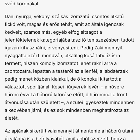
svéd koronákat.
Dani nyurga, vékony, szálkás izomzatú, csontos alkatú
fickó volt, magas és erős tehát, amit az általa igencsak
kedvelt, számos más, egyéb elfoglaltságot a
jelentéktelenek kategóriájába taszító teniszezésben tudott
igazán kihasználni, érvényesíteni. Pedig Zaki mennyit
nyaggatta ezért, mondván, alkatilag kosárlabdázásra
termett, hiszen komoly izomzatot lehet rakni arra a
csontozatra, lepattan a testéről az ellenfél, a labdaérzék
pedig menet közben kialakul, de ő konokul kitartott a
választott sportjánál. Kései fiúgyerek lévén – a nővére
három évvel a háború kitörése előtt, ő hárommal a front
átvonulása után született –, a szülei igyekeztek mindenben
a kedvében járni, és ez sok mindenben meghatározta az
életét.
Az apjának sikerült valamennyit átmentenie a háború utáni
új világba is a befolyásából, amit abból szerzett, hogy a