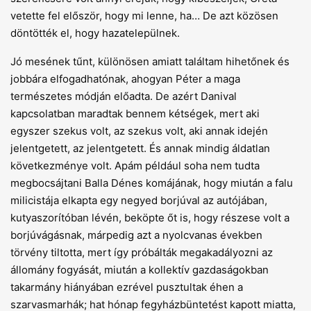
vetette fel először, hogy mi lenne, ha… De azt közösen
döntötték el, hogy hazatelepülnek.
Jó mesének tűnt, különösen amiatt találtam hihetőnek és
jobbára elfogadhatónak, ahogyan Péter a maga
természetes módján előadta. De azért Danival
kapcsolatban maradtak bennem kétségek, mert aki
egyszer szekus volt, az szekus volt, aki annak idején
jelentgetett, az jelentgetett. És annak mindig áldatlan
következménye volt. Apám például soha nem tudta
megbocsájtani Balla Dénes komájának, hogy miután a falu
milicistája elkapta egy negyed borjúval az autójában,
kutyaszorítóban lévén, beköpte őt is, hogy részese volt a
borjúvágásnak, márpedig azt a nyolcvanas években
törvény tiltotta, mert így próbálták megakadályozni az
állomány fogyását, miután a kollektív gazdaságokban
takarmány hiányában ezrével pusztultak éhen a
szarvasmarhák; hat hónap fegyházbüntetést kapott miatta,