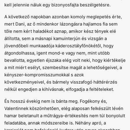
kell jelennie náluk egy bizonyosfajta beszélgetésre.
A következő napokban azonban komoly meglepetés érte,
mert Dani, az ő mindenkor lázongásra hajlamos fia sem
tőle nem kért haladékot aznap, amikor kész tények elé
állította, sem a másnapi kamuinterjún és vizsgán a
jövendőbeli munkaadója káderosztályfőnökétől, hogy
átgondolhassa, igent mond-e vagy nem, mint utóbb
bevallotta, egyetlen éjszaka elég volt neki, hogy kiértékelje
a mit miért esélyt, szembesítse magát a lehetőségeivel, a
kényszer-kompromisszumokkal s azok
következményeivel, és bármely visszafogó háttérérzés
nélkül engedjen a kihívásnak, elfogadja a feltételeket.
És hosszú évekig nem is bánta meg. Fogékony és,
Valentinnek köszönhetően, elég alaposan felkészült lévén
hamar beletanult a műtrágya-értékesítés nem túl bonyolult
feladatába, annak módszereibe is. Néhány apró, a