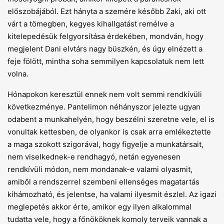
előszobájából. Ezt hányta a szemére később Zaki, aki ott
várt a tömegben, kegyes kihallgatást remélve a
kitelepedésük felgyorsítása érdekében, mondván, hogy
megjelent Dani elvtárs nagy büszkén, és úgy elnézett a
feje fölött, mintha soha semmilyen kapcsolatuk nem lett
volna.
Hónapokon keresztül ennek nem volt semmi rendkívüli
következménye. Pantelimon néhányszor jelezte ugyan
odabent a munkahelyén, hogy beszélni szeretne vele, el is
vonultak kettesben, de olyankor is csak arra emlékeztette
a maga szokott szigorával, hogy figyelje a munkatársait,
nem viselkednek-e rendhagyó, netán egyenesen
rendkívüli módon, nem mondanak-e valami olyasmit,
amiből a rendszerrel szembeni ellenséges magatartás
kihámozható, és jelentse, ha valami ilyesmit észlel. Az igazi
meglepetés akkor érte, amikor egy ilyen alkalommal
tudatta vele, hogy a főnököknek komoly terveik vannak a