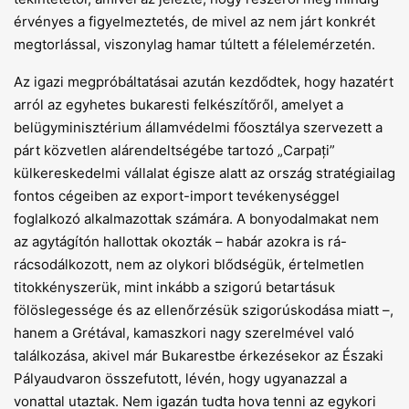
érvényes a figyelmeztetés, de mivel az nem járt konkrét
megtorlással, viszonylag hamar túltett a félelemérzetén.
Az igazi megpróbáltatásai azután kezdődtek, hogy hazatért
arról az egyhetes bukaresti felkészítőről, amelyet a
belügyminisztérium államvédelmi főosztálya szervezett a
párt közvetlen alárendeltségébe tartozó „Carpați”
külkereskedelmi vállalat égisze alatt az ország stratégiailag
fontos cégeiben az export-import tevékenységgel
foglalkozó alkalmazottak számára. A bonyodalmakat nem
az agytágítón hallottak okozták – habár azokra is rá-
rácsodálkozott, nem az olykori blődségük, értelmetlen
titokkényszerük, mint inkább a szigorú betartásuk
fölöslegessége és az ellenőrzésük szigorúskodása miatt –,
hanem a Grétával, kamaszkori nagy szerelmével való
találkozása, akivel már Bukarestbe érkezésekor az Északi
Pályaudvaron összefutott, lévén, hogy ugyanazzal a
vonattal utaztak. Nem igazán tudta hova tenni az egykori