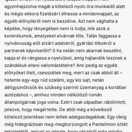
agyonhajszolva magát a kötelező nyolc óra munkaidő alatt
és mégis ekkora fizetésért élhesse a mindennapjait, az
egyéb előnyökről nem is beszélve. Azt nem vághatta a
képébe, hogy lényegében nem is tudja, mik azok a
konkrétumok, amelyeket elvárnak tőle. Talán faggassa a
nyilvánosság elől elzárt adatokról, gyártási titkokról a
partnerek képviselőit? S ha netán nem akarnak beszélni,
kapja el és rángassa a nyelvüket, amíg hajlandók lesznek a
szándékuk elleni vallomástételre? Ami pedig az egyéb
előnyöket illeti, csesszétek meg, mert az csak abból áll –
hetente egy-egy rúd szalámi, egy kis sajt, netán
déligyümölcsök és szükség szerinti üzemanyag a korlátlan
autózáshoz –, amihez minden nélkülöző román
állampolgárnak joga volna. Ezért csak sápadtan rábólintott,
jelezve, hogy megértette. De attól még a következő
kötelező jelentései nem lettek adatgazdagabbak. Egy ideig
még hidegrázósan meg-megborzongott a Pantelimon sötét
tekintetétől, amivel az jelezte, hogy részéről még mindig