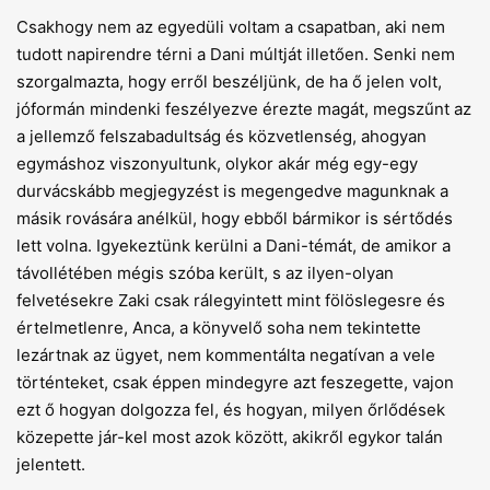
Csakhogy nem az egyedüli voltam a csapatban, aki nem
tudott napirendre térni a Dani múltját illetően. Senki nem
szorgalmazta, hogy erről beszéljünk, de ha ő jelen volt,
jóformán mindenki feszélyezve érezte magát, megszűnt az
a jellemző felszabadultság és közvetlenség, ahogyan
egymáshoz viszonyultunk, olykor akár még egy-egy
durvácskább megjegyzést is megengedve magunknak a
másik rovására anélkül, hogy ebből bármikor is sértődés
lett volna. Igyekeztünk kerülni a Dani-témát, de amikor a
távollétében mégis szóba került, s az ilyen-olyan
felvetésekre Zaki csak rálegyintett mint fölöslegesre és
értelmetlenre, Anca, a könyvelő soha nem tekintette
lezártnak az ügyet, nem kommentálta negatívan a vele
történteket, csak éppen mindegyre azt feszegette, vajon
ezt ő hogyan dolgozza fel, és hogyan, milyen őrlődések
közepette jár-kel most azok között, akikről egykor talán
jelentett.