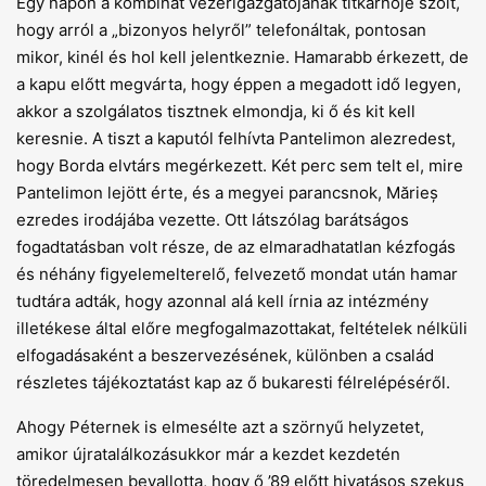
Egy napon a kombinát vezérigazgatójának titkárnője szólt,
hogy arról a „bizonyos helyről” telefonáltak, pontosan
mikor, kinél és hol kell jelentkeznie. Hamarabb érkezett, de
a kapu előtt megvárta, hogy éppen a megadott idő legyen,
akkor a szolgálatos tisztnek elmondja, ki ő és kit kell
keresnie. A tiszt a kaputól felhívta Pantelimon alezredest,
hogy Borda elvtárs megérkezett. Két perc sem telt el, mire
Pantelimon lejött érte, és a megyei parancsnok, Mărieș
ezredes irodájába vezette. Ott látszólag barátságos
fogadtatásban volt része, de az elmaradhatatlan kézfogás
és néhány figyelemelterelő, felvezető mondat után hamar
tudtára adták, hogy azonnal alá kell írnia az intézmény
illetékese által előre megfogalmazottakat, feltételek nélküli
elfogadásaként a beszervezésének, különben a család
részletes tájékoztatást kap az ő bukaresti félrelépéséről.
Ahogy Péternek is elmesélte azt a szörnyű helyzetet,
amikor újratalálkozásukkor már a kezdet kezdetén
töredelmesen bevallotta, hogy ő ’89 előtt hivatásos szekus