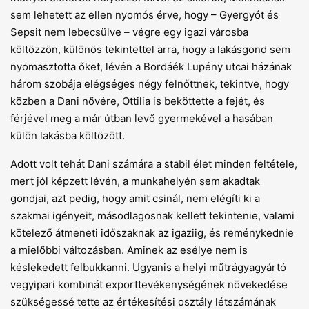
sem lehetett az ellen nyomós érve, hogy – Gyergyót és
Sepsit nem lebecsülve – végre egy igazi városba
költözzön, különös tekintettel arra, hogy a lakásgond sem
nyomasztotta őket, lévén a Bordáék Lupény utcai házának
három szobája elégséges négy felnőttnek, tekintve, hogy
közben a Dani nővére, Ottilia is beköttette a fejét, és
férjével meg a már útban levő gyermekével a hasában
külön lakásba költözött.
Adott volt tehát Dani számára a stabil élet minden feltétele,
mert jól képzett lévén, a munkahelyén sem akadtak
gondjai, azt pedig, hogy amit csinál, nem elégíti ki a
szakmai igényeit, másodlagosnak kellett tekintenie, valami
kötelező átmeneti időszaknak az igaziig, és reménykednie
a mielőbbi változásban. Aminek az esélye nem is
késlekedett felbukkanni. Ugyanis a helyi műtrágyagyártó
vegyipari kombinát exporttevékenységének növekedése
szükségessé tette az értékesítési osztály létszámának