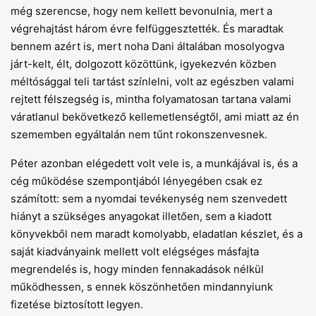
még szerencse, hogy nem kellett bevonulnia, mert a
végrehajtást három évre felfüggesztették. És maradtak
bennem azért is, mert noha Dani általában mosolyogva
járt-kelt, élt, dolgozott közöttünk, igyekezvén közben
méltósággal teli tartást színlelni, volt az egészben valami
rejtett félszegség is, mintha folyamatosan tartana valami
váratlanul bekövetkező kellemetlenségtől, ami miatt az én
szememben egyáltalán nem tűnt rokonszenvesnek.
Péter azonban elégedett volt vele is, a munkájával is, és a
cég működése szempontjából lényegében csak ez
számított: sem a nyomdai tevékenység nem szenvedett
hiányt a szükséges anyagokat illetően, sem a kiadott
könyvekből nem maradt komolyabb, eladatlan készlet, és a
saját kiadványaink mellett volt elégséges másfajta
megrendelés is, hogy minden fennakadások nélkül
működhessen, s ennek köszönhetően mindannyiunk
fizetése biztosított legyen.