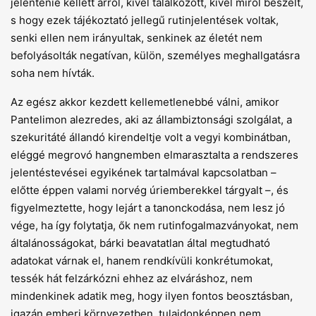
jelentenie kellett arról, kivel találkozott, kivel miről beszélt,
s hogy ezek tájékoztató jellegű rutinjelentések voltak,
senki ellen nem irányultak, senkinek az életét nem
befolyásolták negatívan, külön, személyes meghallgatásra
soha nem hívták.
Az egész akkor kezdett kellemetlenebbé válni, amikor
Pantelimon alezredes, aki az állambiztonsági szolgálat, a
szekuritáté állandó kirendeltje volt a vegyi kombinátban,
eléggé megrovó hangnemben elmarasztalta a rendszeres
jelentéstevései egyikének tartalmával kapcsolatban –
előtte éppen valami norvég úriemberekkel tárgyalt –, és
figyelmeztette, hogy lejárt a tanonckodása, nem lesz jó
vége, ha így folytatja, ők nem rutinfogalmazványokat, nem
általánosságokat, bárki beavatatlan által megtudható
adatokat várnak el, hanem rendkívüli konkrétumokat,
tessék hát felzárkózni ehhez az elváráshoz, nem
mindenkinek adatik meg, hogy ilyen fontos beosztásban,
igazán emberi környezetben, tulajdonképpen nem