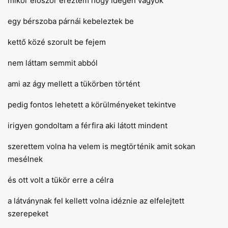
mikor először éreztem hogy idegen vagyok
egy bérszoba párnái kebeleztek be
kettő közé szorult be fejem
nem láttam semmit abból
ami az ágy mellett a tükörben történt
pedig fontos lehetett a körülményeket tekintve
irigyen gondoltam a férfira aki látott mindent
szerettem volna ha velem is megtörténik amit sokan
mesélnek
és ott volt a tükör erre a célra
a látványnak fel kellett volna idéznie az elfelejtett
szerepeket