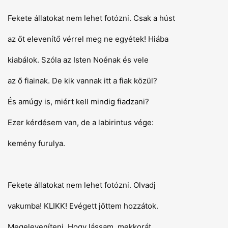
Fekete állatokat nem lehet fotózni. Csak a húst
az őt elevenítő vérrel meg ne egyétek! Hiába
kiabálok. Szóla az Isten Noénak és vele
az ő fiainak. De kik vannak itt a fiak közül?
És amúgy is, miért kell mindig fiadzani?
Ezer kérdésem van, de a labirintus vége:
kemény furulya.
Fekete állatokat nem lehet fotózni. Olvadj
vakumba! KLIKK! Evégett jöttem hozzátok.
Megeleveníteni. Hogy lássam, mekkorát