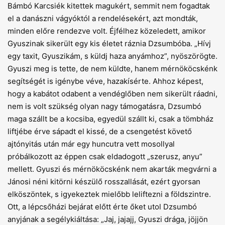
Bámbó Karcsiék kitettek magukért, semmit nem fogadtak
el a danászni vágyóktól a rendelésekért, azt mondták,
minden előre rendezve volt. Éjfélhez közeledett, amikor
Gyuszinak sikerült egy kis életet ráznia Dzsumbóba. „Hívj
egy taxit, Gyuszikám, s küldj haza anyámhoz”, nyöszörögte.
Gyuszi meg is tette, de nem küldte, hanem mérnököcskénk
segítségét is igénybe véve, hazakísérte. Ahhoz képest,
hogy a kabátot odabent a vendéglőben nem sikerült ráadni,
nem is volt szükség olyan nagy támogatásra, Dzsumbó
maga szállt be a kocsiba, egyedül szállt ki, csak a tömbház
liftjébe érve sápadt el kissé, de a csengetést követő
ajtónyitás után már egy huncutra vett mosollyal
próbálkozott az éppen csak eldadogott „szerusz, anyu”
mellett. Gyuszi és mérnököcskénk nem akarták megvárni a
Jánosi néni kitörni készülő rosszallását, ezért gyorsan
elköszöntek, s igyekeztek mi­előbb leliftezni a földszintre.
Ott, a lépcsőházi bejárat előtt érte őket utol Dzsumbó
anyjának a segélykiáltása: „Jaj, jajajj, Gyuszi drága, jöjjön