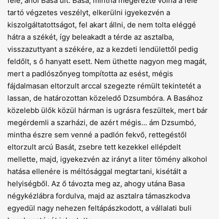
felé, ahol Basa ült. Basa, mintha megérezte volna a felé
tartó végzetes veszélyt, elkerülni igyekezvén a
kiszolgáltatottságot, fel akart állni, de nem tolta eléggé
hátra a székét, így beleakadt a térde az asztalba,
visszazuttyant a székére, az a kezdeti lendülettől pedig
feldőlt, s ő hanyatt esett. Nem üthette nagyon meg magát,
mert a padlószőnyeg tompította az esést, mégis
fájdalmasan eltorzult arccal szegezte rémült tekintetét a
lassan, de határozottan közeledő Dzsumbóra. A Basához
közelebb ülők közül hárman is ugrásra feszültek, mert bár
megérdemli a szarházi, de azért mégis... ám Dzsumbó,
mintha észre sem venné a padlón fekvő, rettegéstől
eltorzult arcú Basát, zsebre tett kezekkel ellépdelt
mellette, majd, igyekezvén az irányt a liter tömény alkohol
hatása ellenére is méltósággal megtartani, kisétált a
helyiségből. Az ő távozta meg az, ahogy utána Basa
négykézlábra fordulva, majd az asztalra támaszkodva
egyedül nagy nehezen feltápászkodott, a vállalati buli