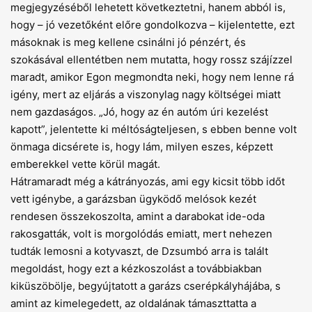
megjegyzéséből lehetett következtetni, hanem abból is,
hogy – jó vezetőként előre gondolkozva – kijelentette, ezt
másoknak is meg kellene csinálni jó pénzért, és
szokásával ellentétben nem mutatta, hogy rossz szájízzel
maradt, amikor Egon megmondta neki, hogy nem lenne rá
igény, mert az eljárás a viszonylag nagy költségei miatt
nem gazdaságos. „Jó, hogy az én autóm úri kezelést
kapott”, jelentette ki méltóságteljesen, s ebben benne volt
önmaga dicsérete is, hogy lám, milyen eszes, képzett
emberekkel vette körül magát.
Hátramaradt még a kátrányozás, ami egy kicsit több időt
vett igénybe, a garázsban ügyködő melósok kezét
rendesen összekoszolta, amint a darabokat ide-oda
rakosgatták, volt is morgolódás emiatt, mert nehezen
tudták lemosni a kotyvaszt, de Dzsumbó arra is talált
megoldást, hogy ezt a kézkoszolást a továbbiakban
kiküszöbölje, begyújtatott a garázs cserépkályhájába, s
amint az kimelegedett, az oldalának támaszttatta a