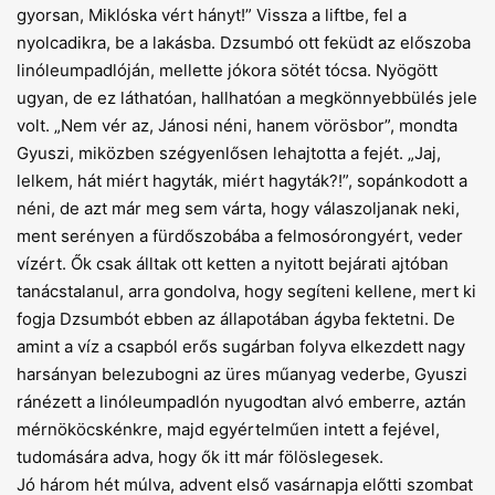
gyorsan, Miklóska vért hányt!” Vissza a liftbe, fel a
nyolcadikra, be a lakásba. Dzsumbó ott feküdt az előszoba
linóleumpadlóján, mellette jókora sötét tócsa. Nyögött
ugyan, de ez láthatóan, hallhatóan a megkönnyebbülés jele
volt. „Nem vér az, Jánosi néni, hanem vörösbor”, mondta
Gyuszi, miközben szégyenlősen lehajtotta a fejét. „Jaj,
lelkem, hát miért hagyták, miért hagyták?!”, sopánkodott a
néni, de azt már meg sem várta, hogy válaszoljanak neki,
ment serényen a fürdőszobába a felmosórongyért, veder
vízért. Ők csak álltak ott ketten a nyitott bejárati ajtóban
tanácstalanul, arra gondolva, hogy segíteni kellene, mert ki
fogja Dzsumbót ebben az állapotában ágyba fektetni. De
amint a víz a csapból erős sugárban folyva elkezdett nagy
harsányan belezubogni az üres műanyag vederbe, Gyuszi
ránézett a linóleumpadlón nyugodtan alvó emberre, aztán
mérnököcskénkre, majd egyér­telműen intett a fejével,
tudomására adva, hogy ők itt már fölöslegesek.
Jó három hét múlva, advent első vasárnapja előtti szombat