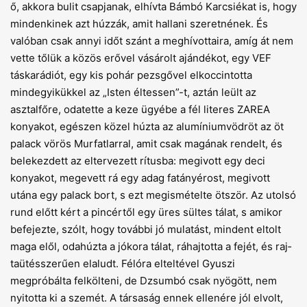
ő, akkora bulit csapjanak, elhívta Bámbó Karcsiékat is, hogy
mindenkinek azt húzzák, amit hallani szeretnének. És
valóban csak annyi időt szánt a meghívottaira, amíg át nem
vette tőlük a közös erővel vásárolt ajándékot, egy VEF
táskarádiót, egy kis pohár pezsgővel elkoccintotta
mindegyikükkel az „Isten éltessen”-t, aztán leült az
asztalfőre, odatette a keze ügyébe a fél literes ZAREA
konyakot, egészen közel húzta az alumíniumvödröt az öt
palack vörös Murfatlarral, amit csak magának rendelt, és
belekezdett az eltervezett rítusba: megivott egy deci
konyakot, megevett rá egy adag fatányérost, megivott
utána egy palack bort, s ezt megismételte ötször. Az utolsó
rund előtt kért a pincér­től egy üres sültes tálat, s amikor
befejezte, szólt, hogy további jó mulatást, mindent eltolt
maga elől, odahúzta a jókora tálat, ráhajtotta a fejét, és raj­
taütésszerűen elaludt. Félóra elteltével Gyuszi
megpróbálta felkölteni, de Dzsumbó csak nyögött, nem
nyitotta ki a szemét. A társaság ennek ellenére jól elvolt,