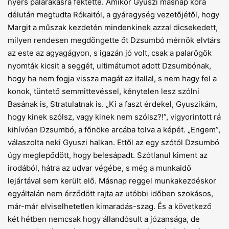
nyers palarakásra fektette. Amikor Gyuszi másnap kora
délután megtudta Rókaitól, a gyáregység vezetőjétől, hogy
Margit a műszak kezdetén mindenkinek azzal dicsekedett,
milyen rendesen megdöngette őt Dzsumbó mérnök elvtárs
az este az agyagágyon, s igazán jó volt, csak a palarögök
nyomták kicsit a seggét, ultimátumot adott Dzsumbónak,
hogy ha nem fogja vissza magát az itallal, s nem hagy fel a
konok, tün­tető semmittevéssel, kénytelen lesz szólni
Basának is, Stratulatnak is. „Ki a faszt érdekel, Gyuszikám,
hogy kinek szólsz, vagy kinek nem szólsz?!”, vigyorintott rá
kihívóan Dzsumbó, a főnöke arcába tolva a képét. „Engem”,
válaszolta neki Gyuszi halkan. Ettől az egy szótól Dzsumbó
úgy meglepődött, hogy belesápadt. Szótlanul kiment az
irodából, hátra az udvar végébe, s még a munkaidő
lejártával sem került elő. Másnap reggel munkakezdéskor
egyáltalán nem érződött rajta az utóbbi időben szokásos,
már-már elviselhetetlen kimaradás-szag. És a következő
két hétben nemcsak hogy állandósult a józansága, de