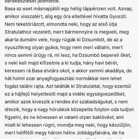
berekesztését jelentette.
Basa az eset másnapjától egy hétig táppénzen volt. Aznap,
amikor visszatért, alig egy óra elteltével hívatta Gyuszit.
Nem teketóriázott, elmondta neki, hogy az első útja
Stratulathoz vezetett, mert bármennyire is megveti, meg
akarta dumálni vele, hogy rúgják ki Dzsumbót, de az a
nyusziféreg olyan gyáva, hogy nem meri vállalni, mert
nincs semmi ürügy rá, mi lesz, ha Dzsumbó bepereli őket,
s neki kell majd kifizetnie a ki tudja, hány havi bérét,
keressen rá Basa elvtárs okot, s akkor semmi akadálya, de
hát holmi szar anyagfogyasztási normákkal nem lehet
fogást találni rajta. Azt találták ki Stratulattal, hogy ezentúl
ez a hájfejű helyettesíti majd a vidéki egységvezetőket,
amikor azok kiveszik a rendes évi szabadságukat, s nem
létezik, hogy a nagy hórukkok közepette folyton oda tudjon
figyelni, és ne kövessen el valami olyan baklövést, ami
miatt ki lehessen rúgni, mondja meg neki, hogy készüljön,
mert hétfőtől megy három hétre Jobbágyfalvára, de ha