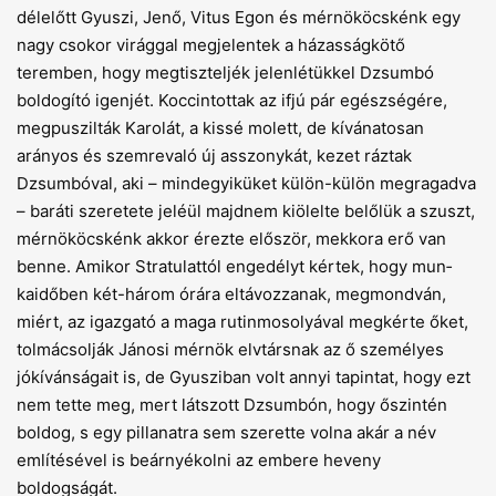
délelőtt Gyu­szi, Jenő, Vitus Egon és mérnököcskénk egy
nagy csokor virággal megjelentek a házasságkötő
teremben, hogy megtiszteljék jelenlétükkel Dzsumbó
boldogító igenjét. Koccintottak az ifjú pár egészségére,
megpuszilták Karolát, a kissé molett, de kívánatosan
arányos és szemrevaló új asszonykát, kezet ráztak
Dzsumbóval, aki – mindegyiküket külön-külön megragadva
– baráti szeretete jeléül majdnem kiölelte belőlük a szuszt,
mérnököcskénk akkor érezte először, mekkora erő van
benne. Amikor Stratulattól engedélyt kértek, hogy mun­
kaidőben két-három órára eltávozzanak, megmondván,
miért, az igazgató a maga rutinmosolyával megkérte őket,
tolmácsolják Jánosi mérnök elvtársnak az ő személyes
jókívánságait is, de Gyusziban volt annyi tapintat, hogy ezt
nem tette meg, mert látszott Dzsumbón, hogy őszintén
boldog, s egy pillanatra sem szerette volna akár a név
említésével is beárnyékolni az embere heveny
boldogságát.