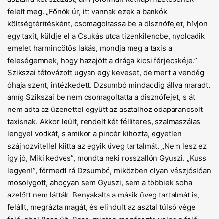
felelt meg. „Főnök úr, itt vannak ezek a bankók
költségtérítésként, csomagoltassa be a disznófejet, hívjon
egy taxit, küldje el a Csukás utca tizenkilencbe, nyolcadik
emelet harmincötös lakás, mondja meg a taxis a
feleségemnek, hogy hazajött a drága kicsi férjecskéje.”
Szikszai tétovázott ugyan egy keveset, de mert a vendég
óhaja szent, intézkedett. Dzsumbó mindaddig állva maradt,
amíg Szikszai be nem csomagoltatta a disznófejet, s át
nem adta az üzenettel együtt az asztalhoz odaparancsolt
taxisnak. Akkor leült, rendelt két félliteres, szalmaszálas
lengyel vodkát, s amikor a pincér kihozta, egyetlen
szájhozvitellel kiitta az egyik üveg tartalmát. „Nem lesz ez
így jó, Miki kedves”, mondta neki rosszallón Gyuszi. „Kuss
legyen!”, förmedt rá Dzsumbó, miközben olyan vészjóslóan
mosolygott, ahogyan sem Gyuszi, sem a többiek soha
azelőtt nem látták. Benyakalta a másik üveg tartalmát is,
felállt, megrázta magát, és elindult az asztal túlsó vége