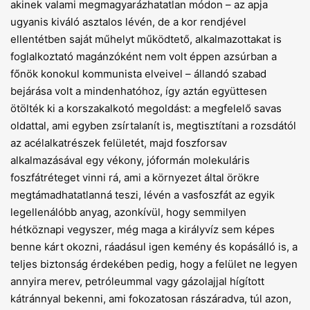
akinek valami megmagyarázhatatlan módon – az apja
ugyanis kiváló asztalos lévén, de a kor rendjével
ellentétben saját műhelyt működtető, alkalmazottakat is
foglalkoztató magánzóként nem volt éppen azsúrban a
főnök konokul kommunista elveivel – állandó szabad
bejárása volt a mindenhatóhoz, így aztán együttesen
ötölték ki a korszakalkotó megoldást: a megfelelő savas
oldattal, ami egyben zsírtalanít is, megtisztítani a rozsdától
az acélalkatrészek felületét, majd foszforsav
alkalmazásával egy vékony, jóformán molekuláris
foszfátréteget vinni rá, ami a környezet által örökre
megtámadhatatlanná teszi, lévén a vasfoszfát az egyik
legellenálóbb anyag, azonkívül, hogy semmilyen
hétköznapi vegyszer, még maga a királyvíz sem képes
benne kárt okozni, ráadásul igen kemény és kopásálló is, a
teljes biztonság érdekében pedig, hogy a felület ne legyen
annyira merev, petróleummal vagy gázolajjal hígított
kátránnyal bekenni, ami fokozatosan rászáradva, túl azon,