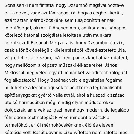
Soha senki nem firtatta, hogy Dzsumbó magával hozta-e
ezt a nevet, vagy azután ragadt rá, hogy a céghez került,
ezért aztán mérnököcskénk sem tulajdonított ennek
jelentőséget, akkor különösen nem, amikor a hat hónapos,
kötelező katonai szolgálata letöltése után munkára
jelentkezett Basánál. Még arra is, hogy Dzsumbó létezik,
csak a főnök önelégült kijelentéséből következtetett: „Na,
végre teljes a létszám, már nem panaszkodhatnak odafent,
hogy mellőzöm a képzett műszaki élkádereket. Jánosi
Miklóssal meg veled együtt immár két valódi technológust
foglalkoztatok.” Hogy Basának volt-e egyáltalán fogalma,
mi lehetne a technológusok feladatköre a legbanálisabb
építőanyagokat gyártó vállalatnál, ahol a huszadik század
utolsó harmadában még mindig olyan módszerekkel
dolgoztak, amelyek az igazi, nemhogy modern, de legalább
félmodern technológiát kivéve mindent elvártak a
termelőktől, arról mérnököcskénknek élő és eleven
kétsége volt, Basát ugyanis bizonyítottan nem hatotta meg