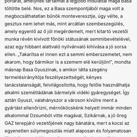
poharat, amelynek tartalmát a legjobb indulattal maga Basa
töltötte belé. Nos, ez a Basa szempontjából maga volt a
megbocsáthatatlan bűnök monteveresztje, úgy vélte, a
gesztus nem lehet más, mint arcátlan szembeszegülés,
amely egyenlő az ő jól megérdemelt, mert kitartó vezetői
munka révén kivívott főnöki státusának semmibevételével,
azaz egy hibbant alattvaló nyilvánvaló kihívása a jó sorsa
ellen. „Takarítsa el innen ezt a semmi emberszemetet, nem
akarom, hogy bármikor is a szemem elé kerüljön!”, mondta
másnap Basa Gyuszinak, s amikor látta szegény
termelésirányítója feszélyezettségét, kényes
tanácstalanságát, felvilágosította, hogy felőle használhatja
alkalmi szemétládának bármelyik vidéki gyáregységet. Így
aztán Gyuszi, valahányszor a városon kívülre ment a
gyártást ellenőrizni, mérnököcskénk helyett immár minden
alkalommal Dzsumbót vitte magával, Szikárnak, a jó öreg
GAZ terepjáró vezetőjének nagy bánatára, mert a kocsi az
egyenetlen súlymegoszlás miatt alaposan és folyamatosan