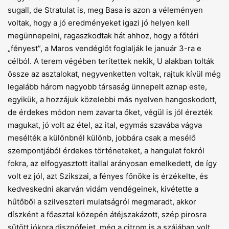
sugall, de Stratulat is, meg Basa is azon a véleményen
voltak, hogy a jó eredményeket igazi jó helyen kell
megünnepelni, ragaszkodtak hát ahhoz, hogy a főtéri
„fényest”, a Maros vendéglőt foglalják le január 3-ra e
célból. A terem végében terítettek nekik, U alakban tolták
össze az asztalokat, negyvenketten voltak, rajtuk kívül még
legalább három nagyobb társaság ünnepelt aznap este,
egyikük, a hozzájuk közelebbi más nyelven hangoskodott,
de érdekes módon nem zavarta őket, végül is jól érezték
magukat, jó volt az étel, az ital, egymás szavába vágva
mesélték a különbnél különb, jobbára csak a mesélő
szempontjából érdekes történeteket, a hangulat fokról
fokra, az elfogyasztott itallal arányosan emelkedett, de így
volt ez jól, azt Szikszai, a fényes főnöke is érzékelte, és
kedveskedni akarván vidám vendégeinek, kivétette a
hűtőből a szilveszteri mulatságról megmaradt, akkor
díszként a főasztal közepén átéjszakázott, szép pirosra
sütött jókora disznófejet, még a citrom is a szájában volt,