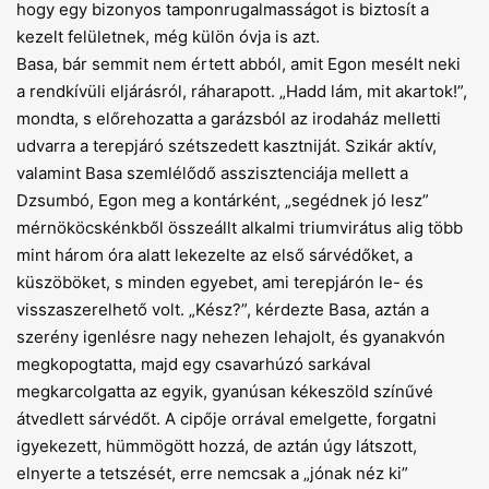
hogy egy bizonyos tamponrugalmasságot is biztosít a
kezelt felületnek, még külön óvja is azt.
Basa, bár semmit nem értett abból, amit Egon mesélt neki
a rendkívüli eljárásról, ráharapott. „Hadd lám, mit akartok!”,
mondta, s előrehozatta a garázsból az irodaház melletti
udvarra a terepjáró szétszedett kasztniját. Szikár aktív,
valamint Basa szemlélődő asszisztenciája mellett a
Dzsumbó, Egon meg a kontárként, „segédnek jó lesz”
mérnököcskénkből összeállt alkalmi triumvirátus alig több
mint három óra alatt lekezelte az első sárvé­dőket, a
küszöböket, s minden egyebet, ami terepjárón le- és
visszaszerel­hető volt. „Kész?”, kérdezte Basa, aztán a
szerény igenlésre nagy nehezen lehajolt, és gyanakvón
megkopogtatta, majd egy csavarhúzó sarkával
megkarcolgatta az egyik, gyanúsan kékeszöld színűvé
átvedlett sárvédőt. A ci­pője orrával emelgette, forgatni
igyekezett, hümmögött hozzá, de aztán úgy látszott,
elnyerte a tetszését, erre nemcsak a „jónak néz ki”