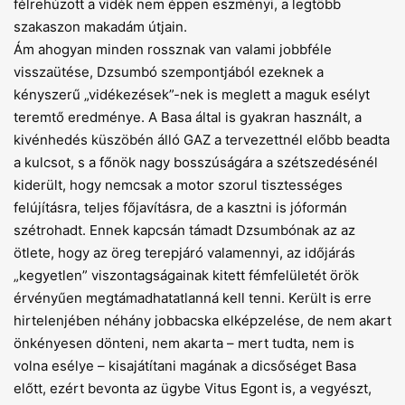
félrehúzott a vidék nem éppen eszményi, a legtöbb
szakaszon makadám útjain.
Ám ahogyan minden rossznak van valami jobbféle
visszaütése, Dzsumbó szempontjából ezeknek a
kényszerű „vidékezések”-nek is meglett a maguk esélyt
teremtő eredménye. A Basa által is gyakran használt, a
kivénhedés küszöbén álló GAZ a tervezettnél előbb beadta
a kulcsot, s a főnök nagy bosszúságára a szétszedésénél
kiderült, hogy nemcsak a motor szorul tisztességes
felújításra, teljes főjavításra, de a kasztni is jóformán
szétrohadt. Ennek kapcsán támadt Dzsumbónak az az
ötlete, hogy az öreg terepjáró valamennyi, az időjárás
„kegyetlen” viszontagságainak kitett fémfelületét örök
érvényűen megtámadhatatlanná kell tenni. Került is erre
hirtelenjében néhány jobbacska elképzelése, de nem akart
önkényesen dönteni, nem akarta – mert tudta, nem is
volna esélye – kisajátítani magának a dicsőséget Basa
előtt, ezért bevonta az ügybe Vitus Egont is, a vegyészt,