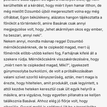
kerülhették el a kérdést, hogy miért ilyen hamar itthon, de
még mielőtt Dzsumbó újból megeresztett volna egy még
cifrábbat, Egon békülékeny, alázatos hangon tájékoztatta a
főnököt a történtekről, amire Basának csak annyi
megjegyzése volt, hogy „lehet akármilyen okos egy ember,
ha beszari, annyi neki”.
Nekem annyi, mondta másnap reggel Dzsumbó
mérnököcskénknek, de te csipkedd magad, mert új
főmérnök előbb-utóbb kelleni fog, Farhájnak kifelé áll a
szekere rúdja. Mérnököcskénk visszakérdezésére, hogy
„miért nem te csipkeded magad, Miki?”, igyekezett
gúnymosolyba burkolózni, de volt a próbálkozásában
valami szívet szorító kényszerűség, aztán, mert maga is
érezte, hogy hiteltelen, amit produkált, csak legyintett, s
attól kezdve heteken keresztül csak ült egyik helyről a
másikra, arra vigyázva, hogy egyetlen pillanatra se kelljen
találkoznia Basával. Ahhoz elég jó flőrje volt, hogy
elkerülje, Gyuszi mellé is szótlanul ült be a terepjáróba,