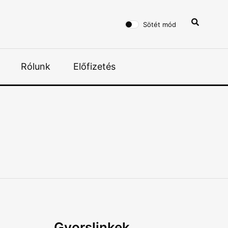
Sötét mód
Rólunk
Előfizetés
Gyorslinkek