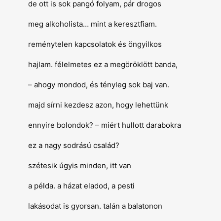
de ott is sok pangó folyam, pár drogos
meg alkoholista… mint a keresztfiam.
reménytelen kapcsolatok és öngyilkos
hajlam.
félelmetes ez a megöröklött banda,
– ahogy mondod, és tényleg sok baj van.
majd sírni kezdesz azon,
hogy lehettünk
ennyire bolondok? –
miért hullott darabokra
ez a nagy sodrású család?
szétesik úgyis minden, itt van
a példa. a házat eladod, a pesti
lakásodat is gyorsan. talán a balatonon