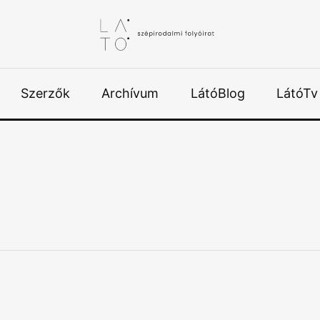
Szerzők
Archívum
LátóBlog
LátóTv