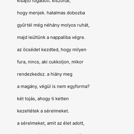
kisajtó fogadott. kiszóltál,
hogy menjek. hatalmas dobozba
gyűrtél még néhány molyos ruhát,
majd leültünk a nappaliba végre.
az öcsédet kezdted, hogy milyen
fura, nincs, aki cukkoljon, mikor
rendezkedsz.
a hiány meg
a magány, végül is nem egyforma?
két tojás, ahogy ti ketten
kezeltétek a sérelmeket.
a sérelmeket, amit az élet adott,