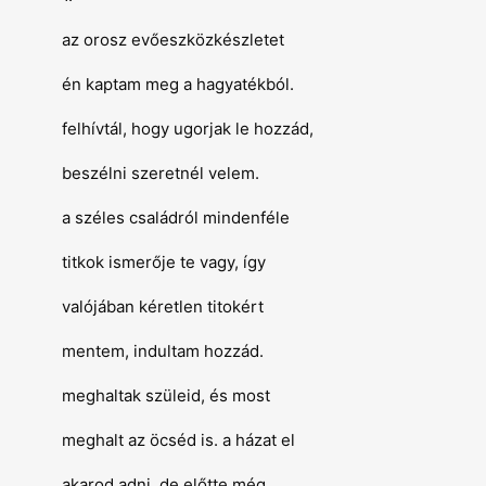
az orosz evőeszközkészletet
én kaptam meg a hagyatékból.
felhívtál, hogy ugorjak le hozzád,
beszélni szeretnél velem.
a széles családról mindenféle
titkok ismerője te vagy, így
valójában kéretlen titokért
mentem, indultam hozzád.
meghaltak szüleid, és most
meghalt az öcséd is. a házat el
akarod adni, de előtte még