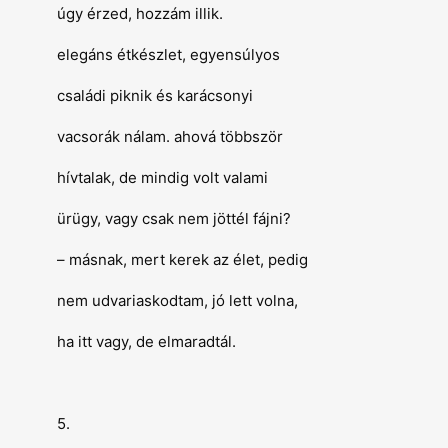
úgy érzed, hozzám illik.
elegáns étkészlet, egyensúlyos
családi piknik és karácsonyi
vacsorák nálam. ahová többször
hívtalak, de mindig volt valami
ürügy, vagy csak nem jöttél fájni?
– másnak, mert kerek az élet, pedig
nem udvariaskodtam, jó lett volna,
ha itt vagy, de elmaradtál.
5.