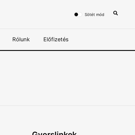
Sötét mód
Rólunk
Előfizetés
Gyorslinkek