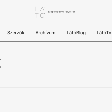
Szerzők
Archívum
LátóBlog
LátóTv
t