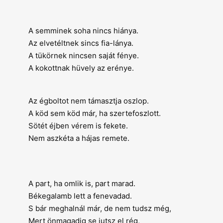
A semminek soha nincs hiánya.
Az elvetéltnek sincs fia-lánya.
A tükörnek nincsen saját fénye.
A kokottnak hüvely az erénye.
Az égboltot nem támasztja oszlop.
A köd sem köd már, ha szertefoszlott.
Sötét éjben vérem is fekete.
Nem aszkéta a hájas remete.
A part, ha omlik is, part marad.
Békegalamb lett a fenevadad.
S bár meghalnál már, de nem tudsz még,
Mert önmagadig se jutsz el rég,