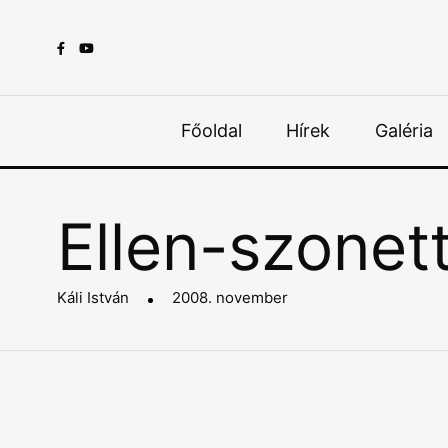
Főoldal
Hírek
Galéria
Ellen-szonet
Káli István
2008. november