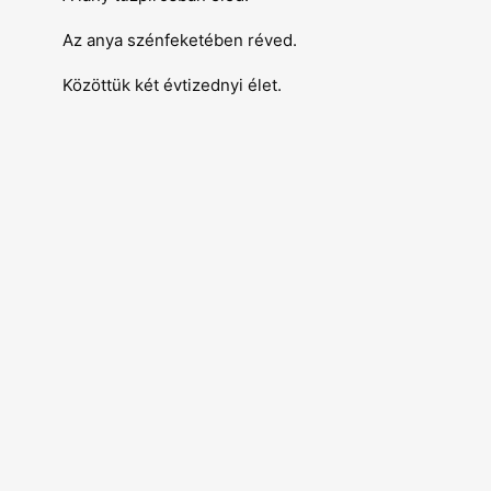
Az anya szénfeketében réved.
Közöttük két évtizednyi élet.