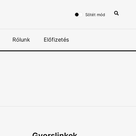
Sötét mód
Rólunk
Előfizetés
Gyorslinkek