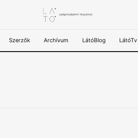
Szerzők
Archívum
LátóBlog
LátóTv