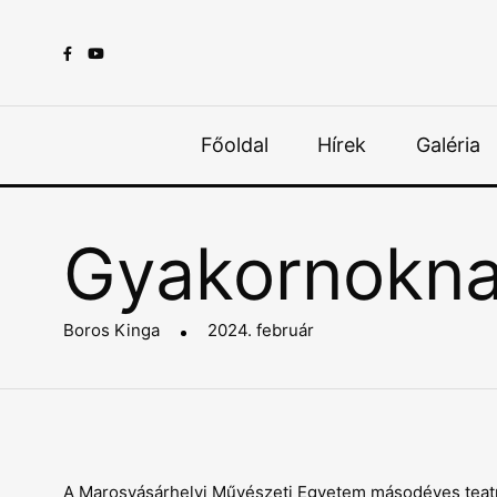
Főoldal
Hírek
Galéria
Gyakornokna
Boros Kinga
2024. február
A Marosvásárhelyi Művészeti Egyetem másodéves teatroló