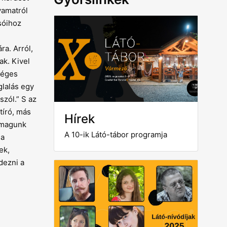
yamatról
sóihoz
a. Arról,
ak. Kivel
séges
glalás egy
szól.” S az
tíró, más
Hírek
a magunk
A 10-ik Látó-tábor programja
 a
ek,
dezni a