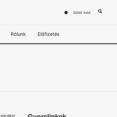
Sötét mód
Rólunk
Előfizetés
Gyorslinkek
 kérdést