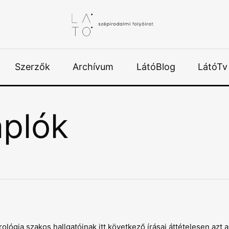
Szerzők
Archívum
LátóBlog
LátóTv
plók
gia szakos hallgatóinak itt következő írásai áttételesen azt a