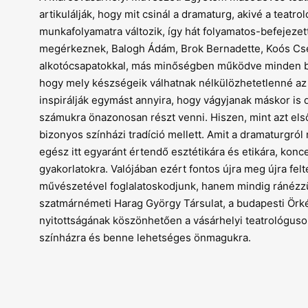
artikulálják, hogy mit csinál a dramaturg, akivé a teat
munkafolyamatra változik, így hát folyamatos-befejezet
megérkeznek, Balogh Ádám, Brok Bernadette, Koós C
alkotócsapatokkal, más minőségben működve minden bi
hogy mely készségeik válhatnak nélkülözhetetlenné az 
inspirálják egymást annyira, hogy vágyjanak máskor i
számukra önazonosan részt venni. Hiszen, mint azt els
bizonyos színházi tradíció mellett. Amit a dramaturgról
egész itt egyaránt értendő esztétikára és etikára, konc
gyakorlatokra. Valójában ezért fontos újra meg újra fe
művészetével foglalatoskodjunk, hanem mindig ránézzün
szatmárnémeti Harag György Társulat, a budapesti Örk
nyitottságának köszönhetően a vásárhelyi teatrológuso
színházra és benne lehetséges önmagukra.