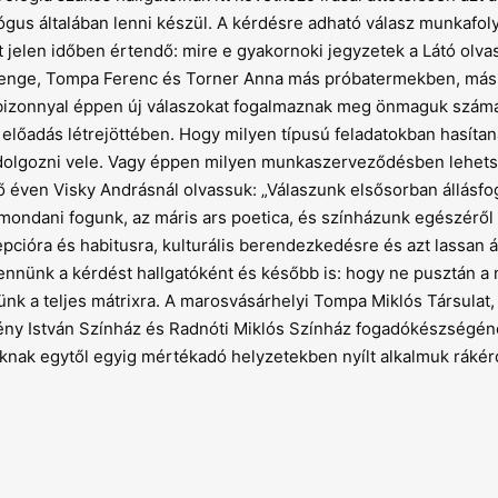
rológus általában lenni készül. A kérdésre adható válasz munkafol
t jelen időben értendő: mire e gyakornoki jegyzetek a Látó olva
senge, Tompa Ferenc és Torner Anna más próbatermekben, más
zonnyal éppen új válaszokat fogalmaznak meg önmaguk számár
előadás létrejöttében. Hogy milyen típusú feladatokban hasítan
s dolgozni vele. Vagy éppen milyen munkaszerveződésben lehet
ő éven Visky Andrásnál olvassuk: „Válaszunk elsősorban állásfo
 mondani fogunk, az máris ars poetica, és színházunk egészéről 
epcióra és habitusra, kulturális berendezkedésre és azt lassan á
ltennünk a kérdést hallgatóként és később is: hogy ne pusztán 
k a teljes mátrixra. A marosvásárhelyi Tompa Miklós Társulat,
ény István Színház és Radnóti Miklós Színház fogadókészségén
knak egytől egyig mértékadó helyzetekben nyílt alkalmuk rákér