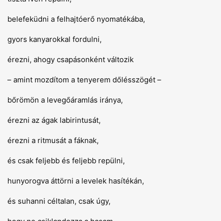
belefeküdni a felhajtóerő nyomatékába,
gyors kanyarokkal fordulni,
érezni, ahogy csapásonként változik
– amint mozdítom a tenyerem dőlésszögét –
bőrömön a levegőáramlás iránya,
érezni az ágak labirintusát,
érezni a ritmusát a fáknak,
és csak feljebb és feljebb repülni,
hunyorogva áttörni a levelek hasítékán,
és suhanni céltalan, csak úgy,