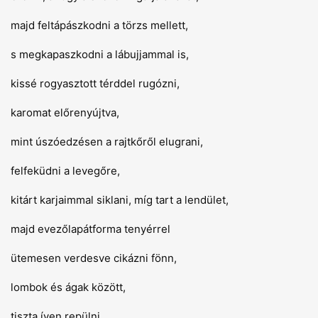
majd feltápászkodni a törzs mellett,
s megkapaszkodni a lábujjammal is,
kissé rogyasztott térddel rugózni,
karomat előrenyújtva,
mint úszóedzésen a rajtkőről elugrani,
felfeküdni a levegőre,
kitárt karjaimmal siklani, míg tart a lendület,
majd evezőlapátforma tenyérrel
ütemesen verdesve cikázni fönn,
lombok és ágak között,
tiszta íven repülni,