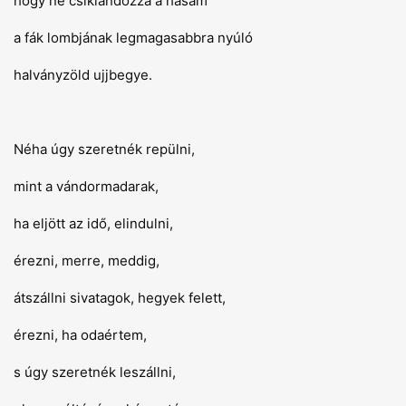
hogy ne csiklandozza a hasam
a fák lombjának legmagasabbra nyúló
halványzöld ujjbegye.
Néha úgy szeretnék repülni,
mint a vándormadarak,
ha eljött az idő, elindulni,
érezni, merre, meddig,
átszállni sivatagok, hegyek felett,
érezni, ha odaértem,
s úgy szeretnék leszállni,