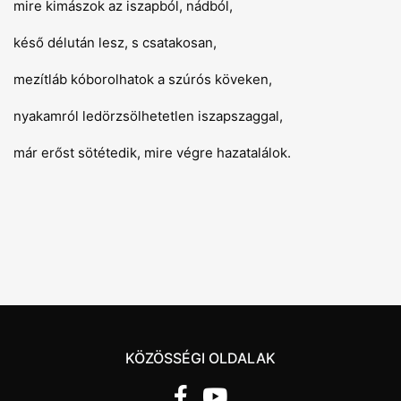
mire kimászok az iszapból, nádból,
késő délután lesz, s csatakosan,
mezítláb kóborolhatok a szúrós köveken,
nyakamról ledörzsölhetetlen iszapszaggal,
már erőst sötétedik, mire végre hazatalálok.
KÖZÖSSÉGI OLDALAK