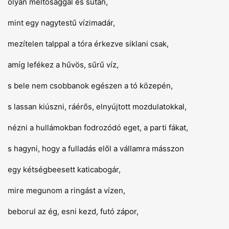
olyan méltósággal és sután,
mint egy nagytestű vízimadár,
mezítelen talppal a tóra érkezve siklani csak,
amíg lefékez a hűvös, sűrű víz,
s bele nem csobbanok egészen a tó közepén,
s lassan kiúszni, ráérős, elnyújtott mozdulatokkal,
nézni a hullámokban fodrozódó eget, a parti fákat,
s hagyni, hogy a fulladás elől a vállamra másszon
egy kétségbeesett katicabogár,
mire megunom a ringást a vízen,
beborul az ég, esni kezd, futó zápor,