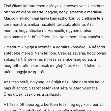
Első állami kitüntetésén a lánya kilencéves volt. Umathum
otthon az ölébe ültette, hagyta, hogy játsszon a medállal.
Második alkalommal lánya kamaszkorban volt, elkísérte a
ceremóniára, amikor hazafelé taxiztak, átölelte. Azt
mondta, hogy büszke rá. Harmadik, egyben utolsó
alkalommal már húsz felett járt. Nem ment el az átadásra.
Umathum kinyitja a szemét. A korlátra könyököl. A nézőtér
sötétjébe mered. Nem fél tőle. Csak az zavarja, hogy olyan
sokáig tart. Érdekelné, mi lesz az emberiség sorsa, a
megfejthetetlen kérdések megfejtései. Az első felvonás
után elhagyja az operát.
Az utcán sétál, bolyong, az óráját nézi. Már nem sok kell a
napi átlaghoz. Szeret esténként sétálni. Megnyugtatja.
Üres utcák, csak ő és a csillagok.
A háza előtt toporog, a kertben tesz még egy kört, benyit
az ajtón. A szobája sötét, felkapcsolja a villanyt, az