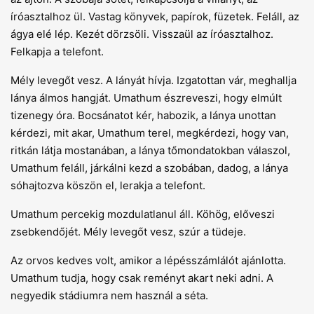
íróasztalhoz ül. Vastag könyvek, papírok, füzetek. Feláll, az
ágya elé lép. Kezét dörzsöli. Visszaül az íróasztalhoz.
Felkapja a telefont.
Mély levegőt vesz. A lányát hívja. Izgatottan vár, meghallja
lánya álmos hangját. Umathum észreveszi, hogy elmúlt
tizenegy óra. Bocsánatot kér, habozik, a lánya unottan
kérdezi, mit akar, Umathum terel, megkérdezi, hogy van,
ritkán látja mostanában, a lánya tőmondatokban válaszol,
Umathum feláll, járkálni kezd a szobában, dadog, a lánya
sóhajtozva köszön el, lerakja a telefont.
Umathum percekig mozdulatlanul áll. Köhög, előveszi
zsebkendőjét. Mély levegőt vesz, szúr a tüdeje.
Az orvos kedves volt, amikor a lépésszámlálót ajánlotta.
Umathum tudja, hogy csak reményt akart neki adni. A
negyedik stádiumra nem használ a séta.