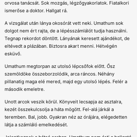
orvosa tanácsát. Sok mozgás, légzőgyakorlatok. Fiatalkori
ismerőse a doktor. Hallgat rá.
A vizsgálat után lánya okosórát vett neki. Umathum sok
dolgot nem ért rajta, de a lépésszámlálót tudja használni.
Tegnap rekordot döntött. Lányának keresett ajándékot, de
eltévedt a plázában. Biztosra akart menni. Hétvégén
esküvő.
Umathum megtorpan az utolsó lépcsőfok előtt. Ősz
szemöldöke összeborzolódik, arca ráncos. Néhány
pillanatig maga elé mered, majd egy utolsó lépés. Felér a
második emeletre.
Unott arcok veszik körül. Könyveit lecsapja az asztalra,
kezét összekulcsolja a háta mögött. Fel-alá járkál a
teremben. Bal, jobb. Gyakran néz az órájára, elégedetten
látja a számláló emelkedését.