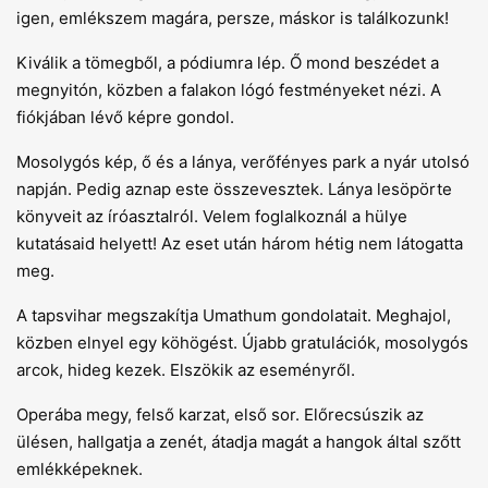
igen, emlékszem magára, persze, máskor is találkozunk!
Kiválik a tömegből, a pódiumra lép. Ő mond beszédet a
megnyitón, közben a falakon lógó festményeket nézi. A
fiókjában lévő képre gondol.
Mosolygós kép, ő és a lánya, verőfényes park a nyár utolsó
napján. Pedig aznap este összevesztek. Lánya lesöpörte
könyveit az íróasztalról. Velem foglalkoznál a hülye
kutatásaid helyett! Az eset után három hétig nem látogatta
meg.
A tapsvihar megszakítja Umathum gondolatait. Meghajol,
közben elnyel egy köhögést. Újabb gratulációk, mosolygós
arcok, hideg kezek. Elszökik az eseményről.
Operába megy, felső karzat, első sor. Előrecsúszik az
ülésen, hallgatja a zenét, átadja magát a hangok által szőtt
emlékképeknek.