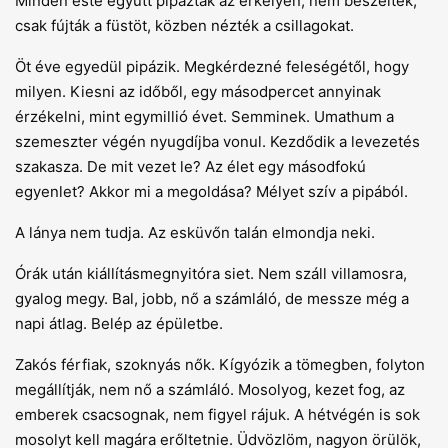
Minden este együtt pipáztak az erkélyen, nem beszéltek,
csak fújták a füstöt, közben nézték a csillagokat.
Öt éve egyedül pipázik. Megkérdezné feleségétől, hogy
milyen. Kiesni az időből, egy másodpercet annyinak
érzékelni, mint egymillió évet. Semminek. Umathum a
szemeszter végén nyugdíjba vonul. Kezdődik a levezetés
szakasza. De mit vezet le? Az élet egy másodfokú
egyenlet? Akkor mi a megoldása? Mélyet szív a pipából.
A lánya nem tudja. Az esküvőn talán elmondja neki.
Órák után kiállításmegnyitóra siet. Nem száll villamosra,
gyalog megy. Bal, jobb, nő a számláló, de messze még a
napi átlag. Belép az épületbe.
Zakós férfiak, szoknyás nők. Kígyózik a tömegben, folyton
megállítják, nem nő a számláló. Mosolyog, kezet fog, az
emberek csacsognak, nem figyel rájuk. A hétvégén is sok
mosolyt kell magára erőltetnie. Üdvözlöm, nagyon örülök,