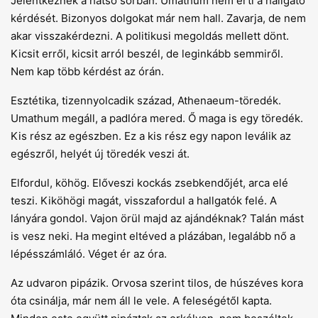
Jelentkeznek a hátsó sorban. Umathum nem érti a hallgató
kérdését. Bizonyos dolgokat már nem hall. Zavarja, de nem
akar visszakérdezni. A politikusi megoldás mellett dönt.
Kicsit erről, kicsit arról beszél, de leginkább semmiről.
Nem kap több kérdést az órán.
Esztétika, tizennyolcadik század, Athenaeum-töredék.
Umathum megáll, a padlóra mered. Ő maga is egy töredék.
Kis rész az egészben. Ez a kis rész egy napon leválik az
egészről, helyét új töredék veszi át.
Elfordul, köhög. Előveszi kockás zsebkendőjét, arca elé
teszi. Kiköhögi magát, visszafordul a hallgatók felé. A
lányára gondol. Vajon örül majd az ajándéknak? Talán mást
is vesz neki. Ha megint eltéved a plázában, legalább nő a
lépésszámláló. Véget ér az óra.
Az udvaron pipázik. Orvosa szerint tilos, de húszéves kora
óta csinálja, már nem áll le vele. A feleségétől kapta.