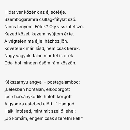
Hidat ver közénk az éj sötétje.
Szembogaramra csillag-fátylat sző.
Nincs fényem. Félek? Oly visszatetsző.
Kezed közel, kezem nyújtom érte.
A végtelen ma éjjel házhoz jön.
Követelek már, lásd, nem csak kérek.
Nagy vagyok, talán már fel is érek
Oda, hol minden ősöm rám köszön.
Kékszárnyú angyal – postagalambod:
„Lélekben hontalan, elkódorgott
Ipse harsánykodik, holott korgott
A gyomra estebéd előtt…” Hangod
Halk, intésed, mint mit szellő lehel:
„Jó komám, engem csak szeretni kell.”