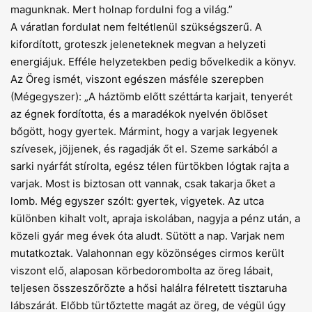
magunknak. Mert holnap fordulni fog a világ.”
A váratlan fordulat nem feltétlenül szükségszerű. A
kifordított, groteszk jeleneteknek megvan a helyzeti
energiájuk. Efféle helyzetekben pedig bő­velkedik a könyv.
Az Öreg ismét, viszont egészen másféle szerepben
(Mégegyszer): „A háztömb előtt széttárta karjait, tenyerét
az égnek fordította, és a maradékok nyelvén öblöset
bőgött, hogy gyertek. Mármint, hogy a varjak legyenek
szívesek, jöjjenek, és ragadják őt el. Szeme sarkából a
sarki nyárfát stírolta, egész télen fürtökben lógtak rajta a
varjak. Most is biztosan ott vannak, csak takarja őket a
lomb. Még egyszer szólt: gyertek, vigyetek. Az utca
különben kihalt volt, apraja iskolában, nagyja a pénz után, a
közeli gyár meg évek óta aludt. Sütött a nap. Varjak nem
mutatkoztak. Valahonnan egy közönséges cirmos került
viszont elő, alaposan körbedorombolta az öreg lábait,
teljesen összeszőrözte a hősi halálra félretett tisztaruha
lábszárát. Előbb türtőztette magát az öreg, de végül úgy