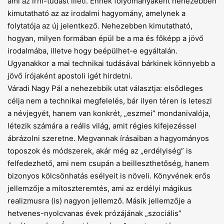
ami az írni-tudást illeti. Ennek folyományaként nehezebben
kimutatható az az irodalmi hagyomány, amelynek a
folytatója az új jelentkező. Nehezebben kimutatható,
hogyan, milyen formában épül be a ma és főképp a jövő
irodalmába, illetve hogy beépülhet-e egyáltalán.
Ugyanakkor a mai technikai tudásával bárkinek könnyebb a
jövő írójaként apostoli igét hirdetni.
Váradi Nagy Pál a nehezebbik utat választja: elsődleges
célja nem a technikai megfelelés, bár ilyen téren is leteszi
a névjegyét, hanem van konkrét, „eszmei” mondanivalója,
létezik számára a reális világ, amit régies kifejezéssel
ábrázolni szeretne. Megvannak írásaiban a hagyományos
toposzok és módszerek, akár még az „erdélyiség” is
felfedezhető, ami nem csupán a beilleszthetőség, hanem
bizonyos kölcsönhatás esélyeit is növeli. Könyvének erős
jellemzője a mítoszteremtés, ami az erdélyi mágikus
realizmusra (is) nagyon jellemző. Másik jellemzője a
hetvenes-nyolcvanas évek prózájának „szociális”