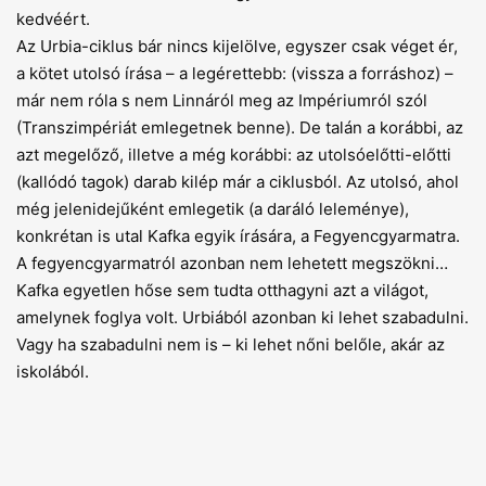
kedvéért.
Az Urbia-ciklus bár nincs kijelölve, egyszer csak véget ér,
a kötet utolsó írása – a legérettebb: (vissza a forráshoz) –
már nem róla s nem Linnáról meg az Impériumról szól
(Transzimpériát emlegetnek benne). De talán a korábbi, az
azt megelőző, illetve a még korábbi: az utolsóelőtti-előtti
(kallódó tagok) darab kilép már a ciklusból. Az utolsó, ahol
még jelenide­jűként emlegetik (a daráló leleménye),
konkrétan is utal Kafka egyik írására, a Fegyencgyarmatra.
A fegyencgyarmatról azonban nem lehetett megszökni…
Kafka egyetlen hőse sem tudta otthagyni azt a világot,
amelynek foglya volt. Urbiából azonban ki lehet szabadulni.
Vagy ha szabadulni nem is – ki lehet nőni belőle, akár az
iskolából.