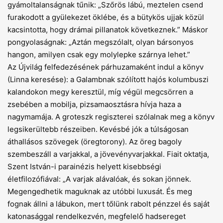
gyámoltalanságnak tűnik: „Szőrös lábú, meztelen csend
furakodott a gyülekezet öklébe, és a bütykös ujjak közül
kacsintotta, hogy drámai pillanatok következnek.” Máskor
pongyolaságnak: „Aztán megszólalt, olyan bársonyos
hangon, amilyen csak egy molylepke szárnya lehet.”
Az Újvilág felfedezésének párhuzamaként indul a könyv
(Linna keresése): a Galambnak szólított hajós kolumbuszi
kalandokon megy keresztül, míg végül megcsörren a
zsebében a mobilja, pizsamaosztásra hívja haza a
nagymamája. A groteszk regiszterei szólalnak meg a könyv
legsikerültebb részeiben. Kevésbé jók a túlságosan
áthallásos szövegek (öregtorony). Az öreg bagoly
szembeszáll a varjakkal, a jövevényvarjakkal. Fiait oktatja,
Szent István-i parainézis helyett kisebbségi
életfilozófiával: „A varjak alávalóak, és sokan jönnek.
Megengedhetik maguknak az utóbbi luxusát. És meg
fognak állni a lábukon, mert tőlünk rabolt pénzzel és saját
katonasággal rendelkezvén, megfelelő hadsereget