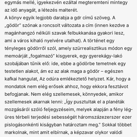
egymás mellé, igyekezvén ezáltal megteremteni mintegy
az idő anyagát, a létezés malterét.
A könyv egyik legjobb darabja a gdr című szöveg. A
„gödör” szónak a roncsolt változata a cím (innen kezdve a
magánhangzó nélküli szavak felbukkanása gyakori lesz,
ami a város kihaló nyelvére utalhat). A történet egy
tényleges gödörről szól, amely szürrealisztikus módon egy
memoárját „fogalmazó” kisgyerek, egy gyerekágy-lakó
szobájában tűnik elő: ide, ebbe a gödörbe temetnek egy
testetlen alakot, ám ez az alak maga a gödör – egészen
kafkai hangulat, Az odúra emlékeztető helyzet. Kár, hogy a
mondatok nem elég erősek ahhoz, hogy ekkora fesztávot
befogjanak. Nem elég szellemesek, könnyedek, amikor
szellemesek akarnak lenni: „Így pusztultak el a planéták
mozgásáról szóló feljegyzéseim, melyek alapján a fény lég­
üres térbeli terjedési sebességét háromszázezerszer ezer
pislogásonkénti kiságyban határoztam meg.” Sokkal többet
markolnak, mint amit elbírnak, a képzavar olykor valódi