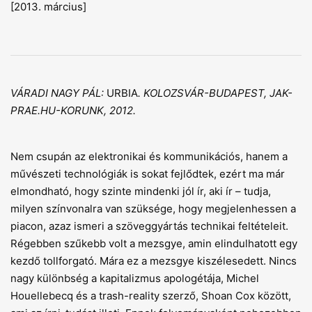
[2013. március]
VÁRADI NAGY PÁL:
URBIA
. KOLOZSVÁR-BUDAPEST, JAK-
PRAE.HU-KORUNK, 2012.
Nem csupán az elektronikai és kommunikációs, hanem a
művészeti technológiák is sokat fejlődtek, ezért ma már
elmondható, hogy szinte mindenki jól ír, aki ír – tudja,
milyen színvonalra van szüksége, hogy megjelenhessen a
piacon, azaz ismeri a szöveggyártás technikai feltételeit.
Régebben szűkebb volt a mezsgye, amin elindulhatott egy
kezdő tollforgató. Mára ez a mezsgye kiszélesedett. Nincs
nagy különbség a kapitalizmus apologétája, Michel
Houellebecq és a trash-reality szerző, Shoan Cox között,