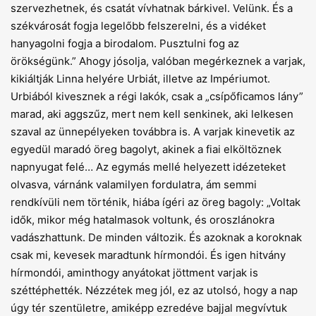
szervezhetnek, és csatát vívhatnak bárkivel. Velünk. És a
székvárosát fogja legelőbb felszerelni, és a vidéket
hanyagolni fogja a birodalom. Pusztulni fog az
örökségünk.” Ahogy jósolja, valóban megérkeznek a varjak,
kikiáltják Linna helyére Urbiát, illetve az Impériumot.
Urbiából kivesznek a régi lakók, csak a „csípőficamos lány”
marad, aki aggszűz, mert nem kell senkinek, aki lelkesen
szaval az ünnepélyeken továbbra is. A varjak kinevetik az
egyedül maradó öreg bagolyt, akinek a fiai elköltöznek
napnyugat felé… Az egymás mellé helyezett idézeteket
olvasva, várnánk valamilyen fordulatra, ám semmi
rendkívüli nem történik, hiába ígéri az öreg bagoly: „Voltak
idők, mikor még hatalmasok voltunk, és oroszlánokra
vadászhattunk. De minden változik. És azoknak a koroknak
csak mi, kevesek maradtunk hírmondói. És igen hitvány
hírmondói, aminthogy anyátokat jöttment varjak is
széttéphették. Nézzétek meg jól, ez az utolsó, hogy a nap
úgy tér szentületre, amiképp ezredéve bajjal megvívtuk