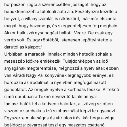
horpaszon rúgta a szerencsétlen jószágot, hogy az
bebukfencezett a túloldali autó alá. Feszélyezni kezdte a
helyzet, a villanyszámlás is ráköszönt, már-már elszánta
magát, hogy hazamegy, és szégyenteljesen fog meghalni.
Akkor halk szárnysuhogást hallott. Végre. De csak egy
veréb volt. És úgy röptéből, istenesen lepöttyintette a
darutollas kalapot.”
Urbiában, a maradék linnaiak minden hetedik sóhaja a
meseszép időkre emlékezik. Tulajdonképpen az idő
anyagának megteremtése, méghozzá a nyelv által: ebben
van Váradi Nagy Pál könyvének legnagyobb erénye, ez
hordozza az irodalmat: a nyelvben megfogalmazott
gondolatot. Az öregek nyelve a korhadás fészke. A Teknő
című darabban a Teknő nevezetű találmánnyal
támaszthatók fel a kedvenc halottak, a szöveg szintjén
viszont az archaikus ízű szóhasználat képzi le ugyanezt.
Egyszerre mulatságos és vitriolos írás, kár hogy a vége
beáldozza: zavarossá teszi egy maszatos csattanó