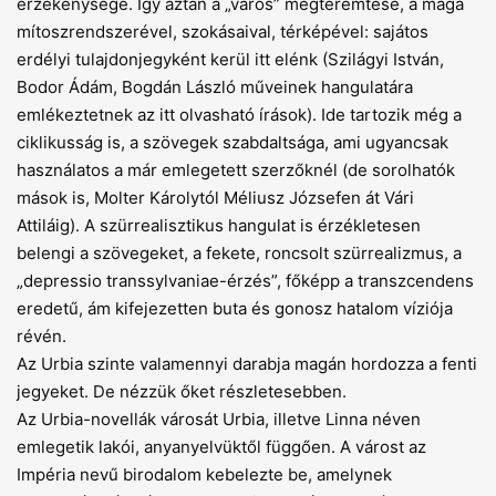
érzékenysége. Így aztán a „város” megteremtése, a maga
mítoszrendszerével, szokásaival, térképével: sajátos
erdélyi tulajdonjegyként kerül itt elénk (Szilágyi István,
Bodor Ádám, Bogdán László művei­nek hangulatára
emlékeztetnek az itt olvasható írások). Ide tartozik még a
ciklikusság is, a szövegek szabdaltsága, ami ugyancsak
használatos a már emlegetett szerzőknél (de sorolhatók
mások is, Molter Károlytól Méliusz Józsefen át Vári
Attiláig). A szürrealisztikus hangulat is érzékletesen
belengi a szövegeket, a fekete, roncsolt szürrealizmus, a
„depressio transsylvaniae-érzés”, főképp a transzcendens
eredetű, ám kifejezetten buta és gonosz hatalom víziója
révén.
Az Urbia szinte valamennyi darabja magán hordozza a fenti
jegyeket. De nézzük őket részletesebben.
Az Urbia-novellák városát Urbia, illetve Linna néven
emlegetik lakói, anyanyelvüktől függően. A várost az
Impéria nevű birodalom kebelezte be, amelynek