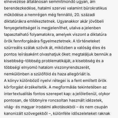
elnevezése általánosan semmitmondó ugyan, ám
berendezkedése, hatalmi szervei valamint bürokratikus
működése a nemrégen még fennálló, 20. századi
diktatúrákra emlékeztetnek. Ugyanakkor akár jövőbeli
fenyegetettséget is megjeleníthet, utalva a jelenben
tapasztalható folyamatokra, amelyek viszont a diktatúra
örök fennforgására figyelmeztetnek. A történeteket
szürreális szálak szövik át, miközben a valóság éles és
pontos leírásaként olvashatjuk őket: megtaláljuk bennük a
kisebbség–többség problematikáját, a kisebbség és a
többségi elnyomó hatalom viszonyrendszerét,
nemkülönben a szülőföld és haza allegóriáit is.
A könyv különböző nyelvi rétegei is a fent említett örök
körforgást érzékeltetik. A megformálás tekintetében az
intertextualitás fontos szerepet kap: a jelöletlenül, olykor
pontosan, de többnyire roncsoltan használt idézetek,
világ- és magyar irodalmi alkotásokból – és nem csupán
kanonizált szövegekből –, különféle időszeleteket raknak