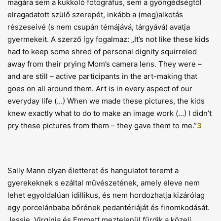
magára sem a kukkoló fotográfus, sem a gyöngédségtől
elragadatott szülő szerepét, inkább a (meg)alkotás
részeseivé (s nem csupán témájává, tárgyává) avatja
gyermekeit. A szerző így fogalmaz: „It’s not like these kids
had to keep some shred of personal dignity squirreled
away from their prying Mom’s camera lens. They were –
and are still – active participants in the art-making that
goes on all around them. Art is in every aspect of our
everyday life (…) When we made these pictures, the kids
knew exactly what to do to make an image work (…) I didn’t
pry these pictures from them – they gave them to me.”
3
Sally Mann olyan életteret és hangulatot teremt a
gyerekeknek s ezáltal művészetének, amely eleve nem
lehet egyoldalúan idillikus, és nem hordozhatja kizárólag
egy porcelánbaba bőrének pedantériáját és finomkodását.
Jessie, Virginia és Emmett meztelenül fürdik a közeli