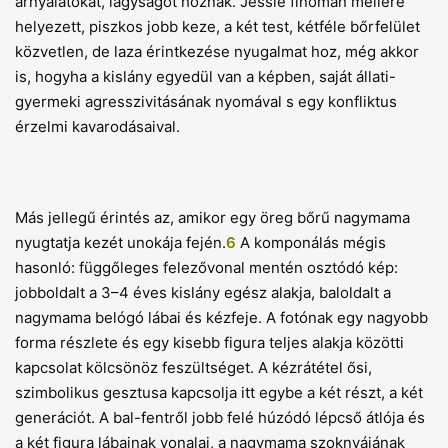
árnyalatokat, lágyságot hoznak. Jessie finoman mellére
helyezett, piszkos jobb keze, a két test, kétféle bőrfelület
közvetlen, de laza érintkezése nyugalmat hoz, még akkor
is, hogyha a kislány egyedül van a képben, saját állati-
gyermeki agresszivitásának nyomával s egy konfliktus
érzelmi kavarodásaival.
Más jellegű érintés az, amikor egy öreg bőrű nagymama
nyugtatja kezét unokája fején.
6
A komponálás mégis
hasonló: függőleges felezővonal mentén osztódó kép:
jobboldalt a 3–4 éves kislány egész alakja, baloldalt a
nagymama belógó lábai és kézfeje. A fotónak egy nagyobb
forma részlete és egy kisebb figura teljes alakja közötti
kapcsolat kölcsönöz feszültséget. A kézrátétel ősi,
szimbolikus gesztusa kapcsolja itt egybe a két részt, a két
generációt. A bal-fentről jobb felé húzódó lépcső átlója és
a két figura lábainak vonalai, a nagymama szoknyájának