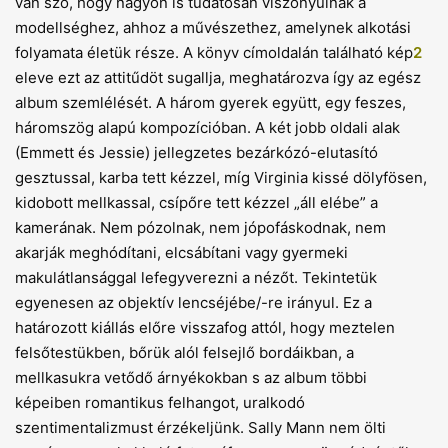
van szó, hogy nagyon is tudatosan viszonyulnak a
modellséghez, ahhoz a művészethez, amelynek alkotási
folyamata életük része. A könyv címoldalán található kép
2
eleve ezt az attitűdöt sugallja, meghatározva így az egész
album szemlélését. A három gyerek együtt, egy feszes,
háromszög alapú kompozícióban. A két jobb oldali alak
(Emmett és Jessie) jellegzetes bezárkózó-elutasító
gesztussal, karba tett kézzel, míg Virginia kissé dölyfösen,
kidobott mellkassal, csípőre tett kézzel „áll elébe” a
kamerának. Nem pózolnak, nem jópofáskodnak, nem
akarják meghódítani, elcsábítani vagy gyermeki
makulátlansággal lefegyverezni a nézőt. Tekintetük
egyenesen az objektív lencséjébe/-re irányul. Ez a
határozott kiállás előre visszafog attól, hogy meztelen
felsőtestükben, bőrük alól felsejlő bordáikban, a
mellkasukra vetődő árnyékokban s az album többi
képeiben romantikus felhangot, uralkodó
szentimentalizmust érzékeljünk. Sally Mann nem ölti