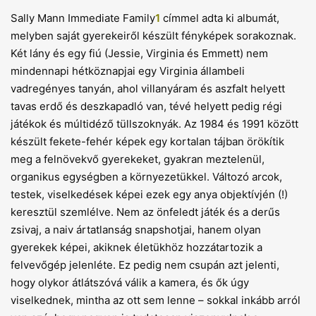
Sally Mann Immediate Family
1
címmel adta ki albumát,
melyben saját gyerekeiről készült fényképek sorakoznak.
Két lány és egy fiú (Jessie, Virginia és Emmett) nem
mindennapi hétköznapjai egy Virginia állambeli
vadregényes tanyán, ahol villanyáram és aszfalt helyett
tavas erdő és deszkapadló van, tévé helyett pedig régi
játékok és múltidéző tüllszoknyák. Az 1984 és 1991 között
készült fekete-fehér képek egy kortalan tájban örökítik
meg a felnövekvő gyerekeket, gyakran meztelenül,
organikus egységben a környezetükkel. Változó arcok,
testek, viselkedések képei ezek egy anya objektívjén (!)
keresztül szemlélve. Nem az önfeledt játék és a derűs
zsivaj, a naiv ártatlanság snapshotjai, hanem olyan
gyerekek képei, akiknek életükhöz hozzátartozik a
felvevőgép jelenléte. Ez pedig nem csupán azt jelenti,
hogy olykor átlátszóvá válik a kamera, és ők úgy
viselkednek, mintha az ott sem lenne – sokkal inkább arról