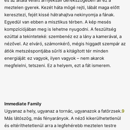
és az általa vetett árnyéksáv derékszögében áll ez a
meztelen gyerek. Kezét háta mögé rejti, lábát maga előtt
keresztezi, fejét kissé hátrahajtva nekinyomja a fának.
Egyedül van ebben a misztikus térben. A kép mesés
kompzíciójában meg is lehetne nyugodni. A feszültség
ezúttal a tekinteteké: szembenéz ez a lány a kamerával, a
nézővel. Az elváró, számonkérő, mégis higgadt szempár az
átlók metszéspontjába sűríti a kitágított tér minden
energiáját: ez vagyok, ilyen vagyok – nem akarok
megfelelni, tetszeni. Ez a helyem, ezt a fát ismerem.
Immediate Family
Ugyanaz a hely, ugyanaz a tornác, ugyanazok a fatörzsek.
9
Más látószög, más fényarányok. A néző kikerülhetetlenül
és eltéríthetetlenül arra a legfehérebb meztelen testre