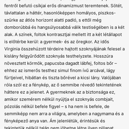
fentről befutó csíkjai erős dinamizmust teremtenek. Sötét,
távlattalan a háttér, hasonlóképpen homályos, piszkos-
szürke az átlós horizont alatti padló, s ettől még
domborúbbá és hangsúlyosabbá válik testiségében is a két
alak. A színek, foltok kontrasztjai mellett itt a két létállapot
is előtérbe kerül: a gyermek- és az öregkor. Az idős
Virginia összehúzott térdeire hajtott szoknyájának felesel a
kislány felgyűrődött szoknyás testhelyzete. Hosszúra
növesztett körmök, papucsba dagadt lábfej, foltos bőr –
ehhez az ismerős testhez simul finom ívű arcával, lágy
fürtjeivel, hibátlan és tiszta bőrével a kicsi lány. Valójában
róla szól ez a fénykép, az ő semmibe révedő tekintetének
háttere ez a jelenet. A gyermeknek az a biztonsága ez,
amikor szemérem nélkül nyújtja el szoknyás combjait,
pózolás nélkül befele figyel – s ha nem is befele, de
semmiképp nem arra a világra, amelyben a nagymama és a
fényképező anya van. Ám jelenlétük, érintésük és
tekintetük nélkül talán nem jöhetne létre ilyen pillanat.