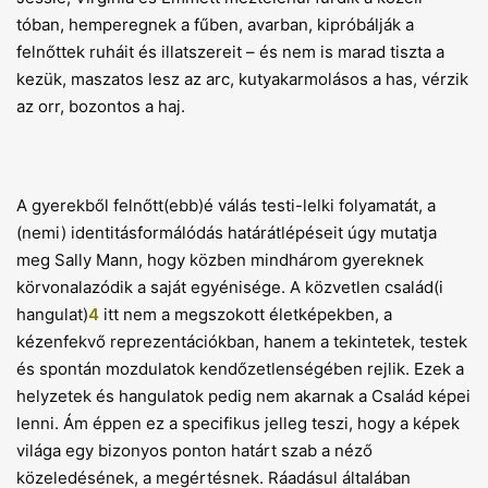
tóban, hemperegnek a fűben, avarban, kipróbálják a
felnőttek ruháit és illatszereit – és nem is marad tiszta a
kezük, maszatos lesz az arc, kutyakarmolásos a has, vérzik
az orr, bozontos a haj.
A gyerekből felnőtt(ebb)é válás testi-lelki folyamatát, a
(nemi) identitásformálódás határátlépéseit úgy mutatja
meg Sally Mann, hogy közben mindhárom gyereknek
körvonalazódik a saját egyénisége. A közvetlen család(i
hangulat)
4
itt nem a megszokott életképekben, a
kézenfekvő reprezentációkban, hanem a tekintetek, testek
és spontán mozdulatok kendőzetlenségében rejlik. Ezek a
helyzetek és hangulatok pedig nem akarnak a Család képei
lenni. Ám éppen ez a specifikus jelleg teszi, hogy a képek
világa egy bizonyos ponton határt szab a néző
közeledésének, a megértésnek. Ráadásul általában