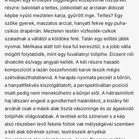
részre: baloldalt a tettes, jobboldalt az arctalan áldozat
képbe nyúló meztelen karja, gyűrött inge. Tettes? Egy
szőke gyerek, maszatos arccal, hanyatt fekve egy puha-
csíkos drapérián. Meztelen testén vízfesték-csíkok
szaladnak a vállától a köldöke felé. Talán egy előbbi játék
nyomai. Mellkasa alatt toll-boa fut keresztül, s a jobb válla
mögött folytatódik, mint egy fuvallatnyi tollpihe. Elcsent női
divatcikk és/vagy angyali kellék. A két részre hasadó
kompozíciót a lazán összefonódó karok teszik mégis
szétválaszthatatlanná. A harapás nyomata pecsét a bőrön,
a hanyattfekvés kiszolgáltatott, a perspektívátlan pozíció
miatt pedig nem menekülhetni a bűnjel elől. A hátrasimított
haj látszani engedi a gondterhelt halántékot, a kislány fél
arcánál csak a másik alak tiszta vászoninge és az ágaskodó
tollpihék világosabbak. A textilek erős színeivel s a kép
alsó részében levő fekete foltok vak mélységével szemben
a két alak bőrének színei, testrészeik árnyékai