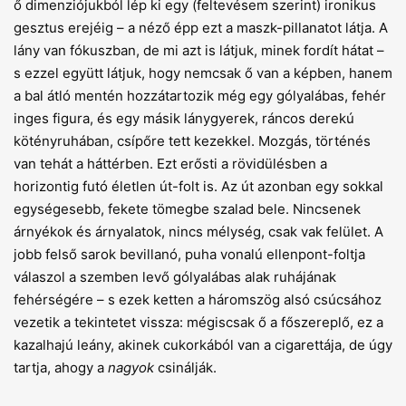
ő dimenziójukból lép ki egy (feltevésem szerint) ironikus
gesztus erejéig – a néző épp ezt a maszk-pillanatot látja. A
lány van fókuszban, de mi azt is látjuk, minek fordít hátat –
s ezzel együtt látjuk, hogy nemcsak ő van a képben, hanem
a bal átló mentén hozzátartozik még egy gólyalábas, fehér
inges figura, és egy másik lánygyerek, ráncos derekú
kötényruhában, csípőre tett kezekkel. Mozgás, történés
van tehát a háttérben. Ezt erősti a rövidülésben a
horizontig futó életlen út-folt is. Az út azonban egy sokkal
egységesebb, fekete tömegbe szalad bele. Nincsenek
árnyékok és árnyalatok, nincs mélység, csak vak felület. A
jobb felső sarok bevillanó, puha vonalú ellenpont-foltja
válaszol a szemben levő gólyalábas alak ruhájának
fehérségére – s ezek ketten a háromszög alsó csúcsához
vezetik a tekintetet vissza: mégiscsak ő a főszereplő, ez a
kazalhajú leány, akinek cukorkából van a cigarettája, de úgy
tartja, ahogy a
nagyok
csinálják.