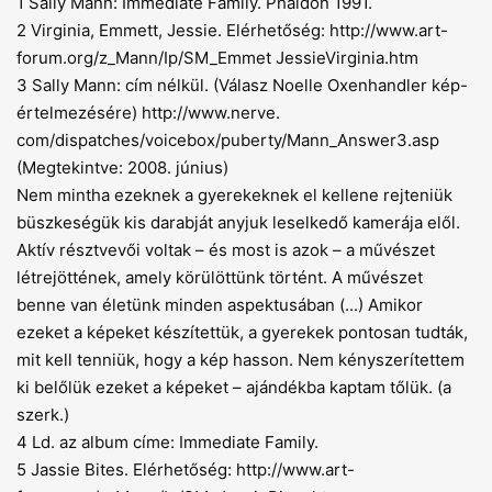
1 Sally Mann: Immediate Family. Phaidon 1991.
2 Virginia, Emmett, Jessie. Elérhetőség:
http://www.art-
forum.org/z_Mann/Ip/SM_Emmet
JessieVirginia.htm
3 Sally Mann: cím nélkül. (Válasz Noelle Oxenhandler kép-
értelmezésére)
http://www.nerve
.
com/dispatches/voicebox/puberty/Mann_Answer3.asp
(Megtekintve: 2008. június)
Nem mintha ezeknek a gyerekeknek el kellene rejteniük
büszkeségük kis darabját anyjuk leselkedő kamerája elől.
Aktív résztvevői voltak – és most is azok – a művészet
létrejöttének, amely körülöttünk történt. A művészet
benne van életünk minden aspektusában (...) Amikor
ezeket a képeket készítettük, a gyerekek pontosan tudták,
mit kell tenniük, hogy a kép hasson. Nem kényszerítettem
ki belőlük ezeket a képeket – ajándékba kaptam tőlük. (a
szerk.)
4 Ld. az album címe: Immediate Family.
5 Jassie Bites. Elérhetőség:
http://www.art-