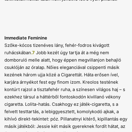
Immediate Feminine
Szőke-kócos tizenéves lány, fehér-fodros kivágott
ruhácskában
.7
Jobb kezét úgy tartja át a még nem
domboruló melle alatt, hogy éppen megvillanjon behajló
csuklóján az óralap. Nőies eleganciával csippenti másik
kezének három ujja közé a Cigarettát. Háta erősen ível,
karjára árnyékot fest egy finom izom. Kreolos testének
kontúrt rajzol a tisztafehér ruha, a színesen világos haj – s
ezekhez társul a háttérből fontoskodón kivillanó vékony
cigaretta. Lolita-hatás. Csakhogy ez játék-cigaretta, s a
felvett testtartás, a lebiggyesztett, komolykodó ajkak, a
kihívó direkt-tekintet: póz. Pillanatnyi kitérő, kipillantás egy
másik játékból: Jessie két másik gyereknek fordít hátat, az