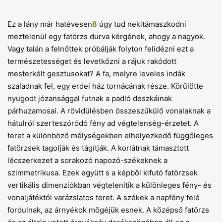
Ez a lány már hatévesen
8
úgy tud nekitámaszkodni
meztelenül egy fatörzs durva kérgének, ahogy a nagyok.
Vagy talán a felnőttek próbálják folyton felidézni ezt a
természetességet és levetkőzni a rájuk rakódott
mesterkélt gesztusokat? A fa, melyre leveles indák
szaladnak fel, egy erdei ház tornácának része. Körülötte
nyugodt józansággal futnak a padló deszkáinak
párhuzamosai. A rövidülésben összeszűkülő vonalaknak a
hátulról szerteszóródó fény ad végtelenség-érzetet. A
teret a különböző mélységekben elhelyezkedő függőleges
fatörzsek tagolják és tágítják. A korlátnak támasztott
lécszerkezet a sorakozó napozó-székeknek a
szimmetrikusa. Ezek együtt s a képből kifutó fatörzsek
vertikális dimenziókban végtelenítik a különleges fény- és
vonaljátéktól varázslatos teret. A székek a napfény felé
fordulnak, az árnyékok mögéjük esnek. A középső fatörzs