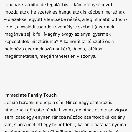
tabunak számító, de legalábbis ritkán lefényképezett
mozdulatok, helyzetek és hangulatok is képben maradnak
– s ezekkel együtt a lencsébe nézés, a legintimebb otthon-
létek, a családi csendek személyre szabott (gyermek)-
magánya sejlik fel. Magány avagy az anya–gyermek
kapcsolatok misztériuma? A kamerát tartó szülő és a
belenéző gyermek számonkérő, dacos, játékos,
megérthetetlen, megérinthetetlen viszonya.
Immediate Famliy Touch
Jessie harap
5
, mondja a cím. Nincs nagy csatározás,
nincsenek görcsbe rándult izmok, de nincs csintalan vigyor
sem, csak egy enyhén ráncba húzódó szemöldökű kislány
van, s arca mellett egy felnőtt(ebb) karon a harapás nyoma.
A képet egy erőteljes függőleges középvonal osztja két