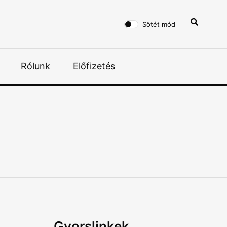
Sötét mód
Rólunk
Előfizetés
Gyorslinkek