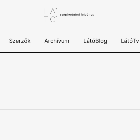
Szerzők
Archívum
LátóBlog
LátóTv