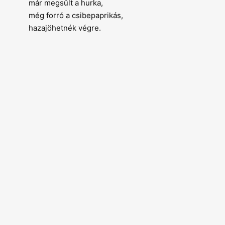
már megsült a hurka,
még forró a csibepaprikás,
hazajöhetnék végre.