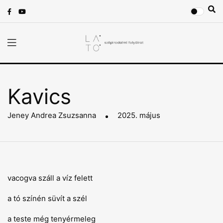
Kavics
Jeney Andrea Zsuzsanna
2025. május
vacogva száll a víz felett
a tó színén süvít a szél
a teste még tenyérmeleg