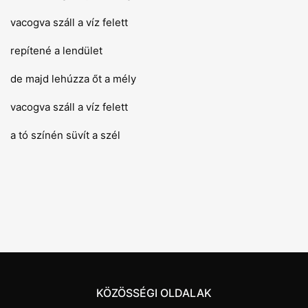
vacogva száll a víz felett
repítené a lendület
de majd lehúzza őt a mély
vacogva száll a víz felett
a tó színén süvít a szél
KÖZÖSSÉGI OLDALAK