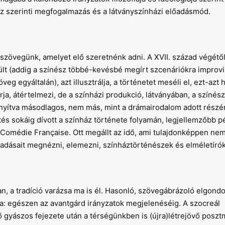
 szerinti megfogalmazás és a látványszínházi előadásmód.
szövegünk, amelyet elő szeretnénk adni. A XVII. század végétől
ült (addig a színész többé-kevésbé megírt szcenáriókra improvi
eg egyáltalán), azt illusztrálja, a történetet meséli el, ezt-azt 
ja, átértelmezi, de a színházi produkció, látványában, a színés
onyítva másodlagos, nem más, mint a drámairodalom adott rész
s sokáig dívott a színház története folyamán, legjellemzőbb pé
omédie Française. Ott megállt az idő, ami tulajdonképpen nem
lőadásait megnézni, elemezni, színháztörténészek és elméletíró
n, a tradíció varázsa ma is él. Hasonló, szövegábrázoló elgondo
a: egészen az avantgárd irányzatok megjelenéséig. A szocreál
gyászos fejezete után a térségünkben is (újra)létrejövő posz