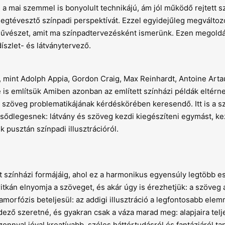
i a mai szemmel is bonyolult technikájú, ám jól működő rejtett s
egtévesztő színpadi perspektívát. Ezzel egyidejűleg megváltozo
 művészet, amit ma színpadtervezésként ismerünk. Ezen megold
íszlet- és látványtervező.
mint Adolph Appia, Gordon Craig, Max Reinhardt, Antoine Arta
 is említsük Amiben azonban az említett színházi példák eltérn
 a szöveg problematikájának kérdéskörében keresendő. Itt is a 
lsődlegesnek: látvány és szöveg kezdi kiegészíteni egymást, k
pusztán színpadi illusztrációról.
t színházi formájáig, ahol ez a harmonikus egyensúly legtöbb e
tkán elnyomja a szöveget, és akár úgy is érezhetjük: a szöveg 
amorfózis beteljesül: az addigi illusztráció a legfontosabb elemm
dező szeretné, és gyakran csak a váza marad meg: alapjaira telj
zonnyal jóval kreatívabb, széles háttértudásról és fantáziáról t