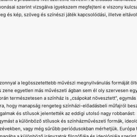
onásai szerint vizsgálva igyekszem megfejteni e viszony kulcsá
eg és kép, szöveg és színészi játék kapcsolódási, illetve eltávo
zonnyal a legösszetettebb művészi megnyilvánulás formáját ölt
zene egyetlen más művészeti ágban sem él oly szervesen együ
án természetesen a színház is „csápokat növesztett", egymás
yira, hogy manapság rengeteg színházi-előadásbeli műfajról bes
galmak és stílusok jelentették az eddigi utolsó nagy robbanást:
ymást a különböző stílusok és színházművészeti formák, ideoló
t tízévekben, vagy még sűrűbb periódusokban mérhetjük. Európa 
magába a különböző irányzatok filozófiája és ideológiája szerint