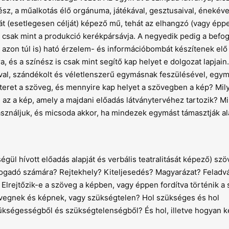
nész, a műalkotás élő orgánuma, játékával, gesztusaival, énekéve
ját (esetlegesen célját) képező mű, tehát az elhangzó (vagy épp
 csak mint a produkció kerékpársávja. A negyedik pedig a befog
án azon túl is) ható érzelem- és információbombát készítenek elő
és a színész is csak mint segítő kap helyet e dolgozat lapjain
ával, szándékolt és véletlenszerű egymásnak feszülésével, egym
a teret a szöveg, és mennyire kap helyet a szövegben a kép? Mil
az a kép, amely a majdani előadás látványtervéhez tartozik? Mi
asználjuk, és micsoda akkor, ha mindezek egymást támasztják al
gül hívott előadás alapját és verbális teatralitását képező) szö
fogadó számára? Rejtekhely? Kiteljesedés? Magyarázat? Feladv
Elrejtőzik-e a szöveg a képben, vagy éppen fordítva történik a 
vegnek és képnek, vagy szükségtelen? Hol szükséges és hol
ükségességből és szükségtelenségből? És hol, illetve hogyan ke