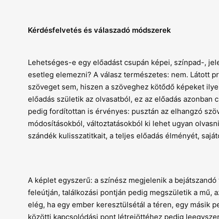
Kérdésfelvetés és válaszadó módszerek
Lehetséges-e egy előadást csupán képei, színpad-, jelen
esetleg elemezni? A válasz természetes: nem. Látott p
szöveget sem, hiszen a szöveghez kötődő képeket ilyenk
előadás születik az olvasatból, ez az előadás azonban c
pedig fordítottan is érvényes: pusztán az elhangzó szöv
módosításokból, változtatásokból ki lehet ugyan olvasn
szándék kulisszatitkait, a teljes előadás élményét, s
A képlet egyszerű: a színész megjelenik a bejátszandó té
feleútján, találkozási pontján pedig megszületik a mű, 
elég, ha egy ember keresztülsétál a téren, egy másik p
közötti kapcsolódási pont létrejöttéhez pedig leegyszerű