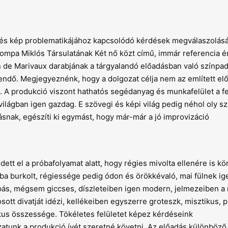
g és kép problematikájához kapcsolódó kérdések megválaszolás
mpa Miklós Társulatának Két nő közt című, immár referencia é
n de Marivaux darabjának a tárgyalandó előadásban való színpad
ndő. Megjegyeznénk, hogy a dolgozat célja nem az említett el
. A produkció viszont hathatós segédanyag és munkafelület a fe
világban igen gazdag. E szövegi és képi világ pedig néhol oly s
nak, egészíti ki egymást, hogy már-már a jó improvizáció
ett el a próbafolyamat alatt, hogy régies mivolta ellenére is k
ba burkolt, régiessége pedig ódon és örökkévaló, mai fülnek ig
pás, mégsem giccses, díszleteiben igen modern, jelmezeiben a
tt divatját idézi, kellékeiben egyszerre groteszk, misztikus, p
ikus összessége. Tökéletes felületet képez kérdéseink
unk a produkció ívét szeretné követni. Az előadás különböző 