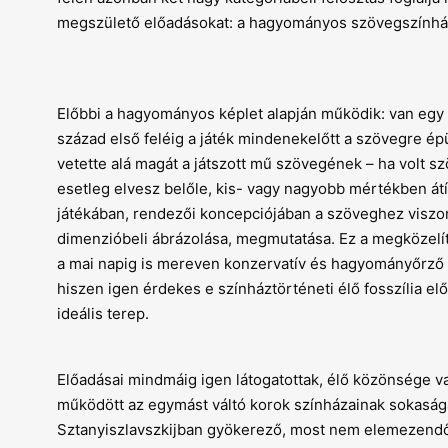
megszülető előadásokat: a hagyományos szövegszínház
Előbbi a hagyományos képlet alapján működik: van egy 
század első feléig a játék mindenekelőtt a szövegre ép
vetette alá magát a játszott mű szövegének – ha volt szöv
esetleg elvesz belőle, kis- vagy nagyobb mértékben átír
játékában, rendezői koncepciójában a szöveghez visz
dimenzióbeli ábrázolása, megmutatása. Ez a megközelíté
a mai napig is mereven konzervatív és hagyományőrző C
hiszen igen érdekes e színháztörténeti élő fosszília e
ideális terep.
Előadásai mindmáig igen látogatottak, élő közönsége va
működött az egymást váltó korok színházainak sokaság
Sztanyiszlavszkijban gyökerező, most nem elemezendő 