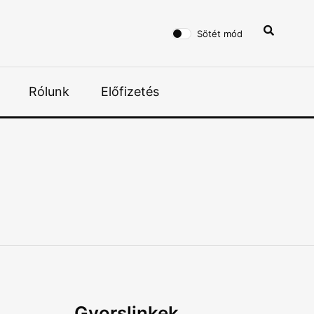
Sötét mód
Rólunk
Előfizetés
n
Gyorslinkek