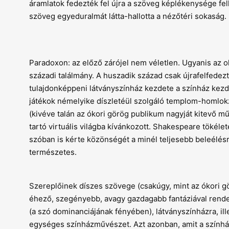
áramlatok fedezték fel újra a szöveg képlékenysége fe
szöveg egyeduralmát látta-hallotta a nézőtéri sokaság.
Paradoxon: az előző zárójel nem véletlen. Ugyanis az o
századi találmány. A huszadik század csak újrafelfede
tulajdonképpeni látványszínház kezdete a színház kezd
játékok némelyike díszletéül szolgáló templom-homlokz
(kivéve talán az ókori görög publikum nagyját kitevő mű
tartó virtuális világba kívánkozott. Shakespeare tökélet
szóban is kérte közönségét a minél teljesebb beleélésr
természetes.
Szereplőinek díszes szövege (csakúgy, mint az ókori gö
éhező, szegényebb, avagy gazdagabb fantáziával rendel
(a szó dominanciájának fényében), látványszínházra, il
egységes színházművészet. Azt azonban, amit a színhá