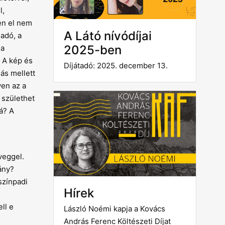
l,
en el nem
A Látó nívódíjai
adó, a
2025-ben
 a
. A kép és
Díjátadó: 2025. december 13.
ás mellett
yen az a
 születhet
á? A
veggel.
ány?
színpadi
Hírek
ll e
László Noémi kapja a Kovács
András Ferenc Költészeti Díjat