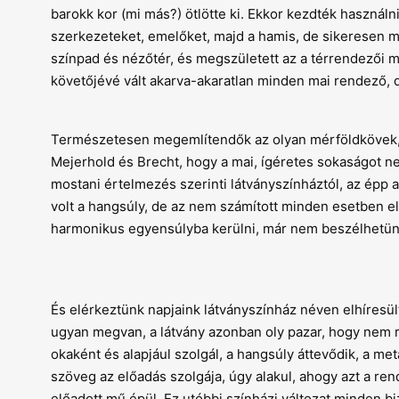
barokk kor (mi más?) ötlötte ki. Ekkor kezdték használn
szerkezeteket, emelőket, majd a hamis, de sikeresen m
színpad és nézőtér, és megszületett az a térrendezői
követőjévé vált akarva-akaratlan minden mai rendező, d
Természetesen megemlítendők az olyan mérföldkövek, 
Mejerhold és Brecht, hogy a mai, ígéretes sokaságot ne
mostani értelmezés szerinti látványszínháztól, az épp
volt a hangsúly, de az nem számított minden esetben e
harmonikus egyensúlyba kerülni, már nem beszélhetünk 
És elérkeztünk napjaink látványszínház néven elhíresül
ugyan megvan, a látvány azonban oly pazar, hogy nem ri
okaként és alapjául szolgál, a hangsúly áttevődik, a met
szöveg az előadás szolgája, úgy alakul, ahogy azt a ren
előadott mű épül. Ez utóbbi színházi változat minden bi