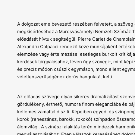
A dolgozat eme bevezető részében felvetett, a szöve
megkísérléséhez a Marosvásárhelyi Nemzeti Színház To
előadását hívtuk segítségül. Pierre Carlet de Chamblai
Alexandru Colpacci rendező keze munkájaként értékele
elemzése vagy értelmezése, esetleges burkolt kritikája
kérdések tárgyalásához, lévén úgy szövegi-, mint képi 
és precíz módon csúszik egymáson, mond ellent egymás
véletlenszerűségének derűs hangulatát kelti.
Az előadás szövege olyan sikeres dramatizálást szenved
gördülékeny, érthető, humora finom eleganciába és báj
kellemes zamattal díszíti. Képeiben egyedi és színpom
korok (reneszánsz, barokk, rokokó) színpadon összemoso
álomvilági. A színészi alakítás terén mindezek harmon
megválaszolásához. Ezen válaszok kereséséhez dolgozat