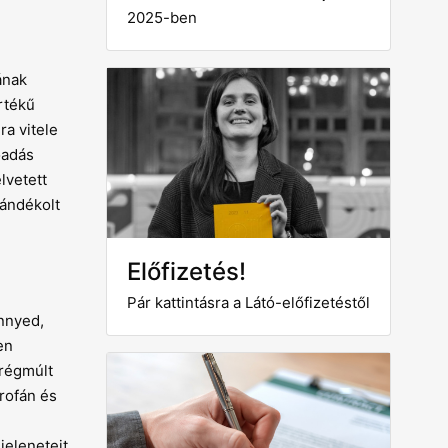
2025-ben
ának
rtékű
ra vitele
őadás
lvetett
zándékolt
Előfizetés!
Pár kattintásra a Látó-előfizetéstől
önnyed,
en
 régmúlt
rofán és
jeleneteit