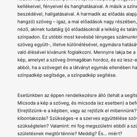
kellékeivel, fényeivel és hanghatásaival. A másik a szí
beszédével, hallgatásaival. A harmadik az előadás alap
hangzó) szöveg – igaz, a mai előadások nagy részében,
néző, akinek tudatáig (jó előadásoknál a lelkéig és tal
színpadon. Ez utóbbi most kevésbé lényeges számunkra, 
szöveg együtt-, illetve különélésével, egymásra hatás
való élésével kívánunk foglalkozni. Mennyire lakja be 
kép, amelyet a szöveg önmagában hordoz, és ez lesz-e 
abból, ha a szöveget és a látványt egymás ellenében h
színpadkép segítsége, a színpadkép segítése.
Esetünkben az éppen rendelkezésre álló (tehát a segítsé
Micsoda a kép a szöveg, és micsoda (ez esetben) a be
Elrejtőzünk-e a képben, vagy az rejtőzik el mibennünk? 
kibontakozás? Szükséges-e a szerves együttélése szö
szükségtelen? Valamint: mi fog megszületni ebből a sz
születésnek megtörténnie? Meddig? És… miért?