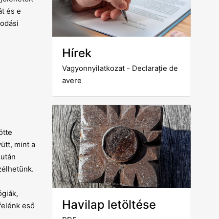
t és e
lodási
Hírek
Vagyonnyilatkozat - Declarație de
avere
ötte
tt, mint a
 után
zélhetünk.
giák,
Havilap letöltése
felénk eső