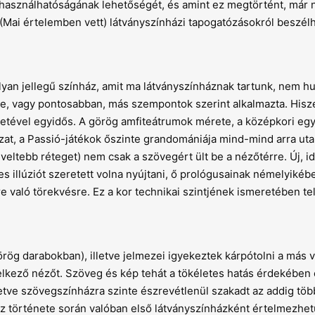
lhasználhatóságának lehetőségét, és amint ez megtörtént, már
 (Mai értelemben vett) látványszínházi tapogatózásokról beszél
lyan jellegű színház, amit ma látványszínháznak tartunk, nem h
zte, vagy pontosabban, más szempontok szerint alkalmazta. Hisz
etével egyidős. A görög amfiteátrumok mérete, a középkori eg
at, a Passió-játékok őszinte grandomániája mind-mind arra utal
veltebb réteget) nem csak a szövegért ült be a nézőtérre. Új, i
es illúziót szeretett volna nyújtani, ő prológusainak némelyikéb
e való törekvésre. Ez a kor technikai szintjének ismeretében te
rög darabokban), illetve jelmezei igyekeztek kárpótolni a más v
kező nézőt. Szöveg és kép tehát a tökéletes hatás érdekében e
letve szövegszínházra szinte észrevétlenül szakadt az addig töb
z története során valóban első látványszínházként értelmezhet