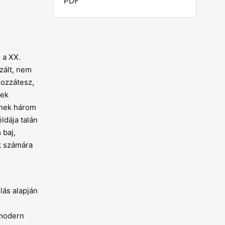
PDF
 a XX.
zált, nem
hozzátesz,
zek
ének három
ldája talán
 baj,
k számára
lás alapján
tmodern