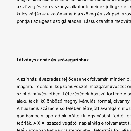
a szöveg és kép viszonya alkotóelemeinek jellegzetes v
kulcs zárjának alkotóelemeit: a szöveg és színpad, szöv
pontjait az Egész szolgálatában. Lássuk tehát a medvét!
Látványszínház és szövegszínház
A színház, évezredes fejlődésének folyamán minden bi
magára. Irodalom, képzőművészet, mozgásművészet és 
színházművészetben. Létezésének hosszú története sor
alakultak ki különböző megnyilvánulási formái, olyann
A huszadik század első felében létrejött avantgárd moz
gombamód szaporodtak, nőttek ki egymásból, fedték eg
teóriák. A XIX. század végétől napjainkig e folyamato
felén azonban két nagy kategóriabeli felosztás foglalja 