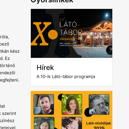
róla,
épező
itkán kész
d. Ez
 történő
Hírek
rendezői
A 10-ik Látó-tábor programja
egfejteni.
lat
 szerint
színész
leteivel,