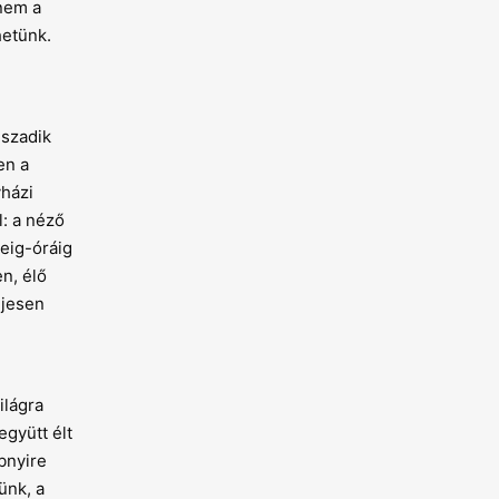
 nem a
hetünk.
uszadik
en a
yházi
: a néző
deig-óráig
en, élő
ljesen
ilágra
gyütt élt
bnyire
ünk, a