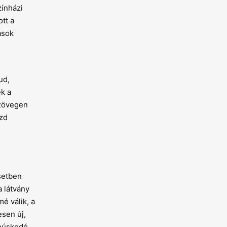
zínházi
tt a
ások
ud,
ek a
szövegen
ezd
setben
a látvány
é válik, a
esen új,
anúskodó