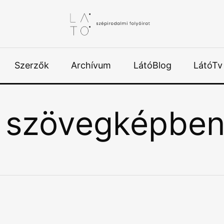
Szerzők
Archívum
LátóBlog
LátóTv
 szövegképbe