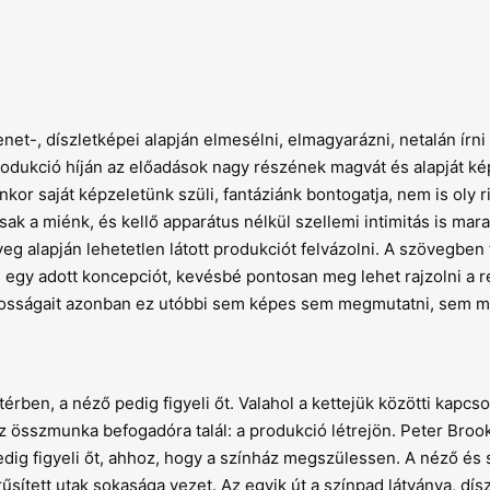
et-, díszletképei alapján elmesélni, elmagyarázni, netalán írni 
rodukció híján az előadások nagy részének magvát és alapját k
or saját képzeletünk szüli, fantáziánk bontogatja, nem is oly r
sak a miénk, és kellő apparátus nélkül szellemi intimitás is mara
eg alapján lehetetlen látott produkciót felvázolni. A szövegben
i egy adott koncepciót, kevésbé pontosan meg lehet rajzolni a 
ajátosságait azonban ez utóbbi sem képes sem megmutatni, sem m
rben, a néző pedig figyeli őt. Valahol a kettejük közötti kapcso
az összmunka befogadóra talál: a produkció létrejön. Peter Brook
edig figyeli őt, ahhoz, hogy a színház megszülessen. A néző és 
sített utak sokasága vezet. Az egyik út a színpad látványa, dísz