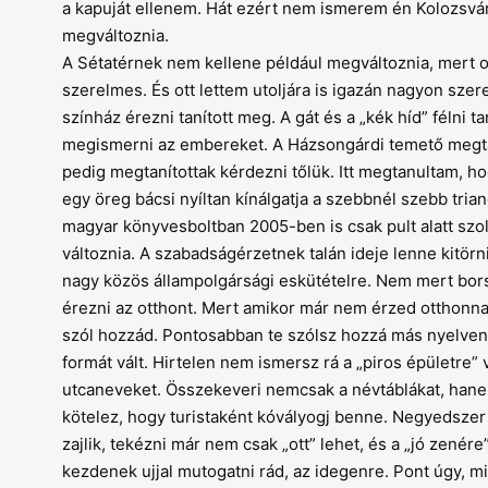
a kapuját ellenem. Hát ezért nem ismerem én Kolozsvár
megváltoznia.
A Sétatérnek nem kellene például megváltoznia, mert ott
szerelmes. És ott lettem utoljára is igazán nagyon szer
színház érezni tanított meg. A gát és a „kék híd” félni ta
megismerni az embere­ket. A Házsongárdi temető megtaní
pedig megtanítottak kérdezni tőlük. Itt megtanultam, 
egy öreg bácsi nyíltan kínálgatja a szebbnél szebb tria
magyar könyvesboltban 2005-ben is csak pult alatt szo
változnia. A szabadságérzetnek talán ideje lenne kitörn
nagy közös állampolgársági eskütételre. Nem mert borsó
érezni az otthont. Mert amikor már nem érzed otthonna
szól hozzád. Ponto­sabban te szólsz hozzá más nyelven,
formát vált. Hirtelen nem ismersz rá a „piros épületre” 
utcaneveket. Összekeveri nemcsak a névtáblákat, hanem 
kötelez, hogy turistaként kóvályogj benne. Negyedsze
zajlik, tekézni már nem csak „ott” lehet, és a „jó zenére
kezdenek ujjal mutogatni rád, az idegenre. Pont úgy, 