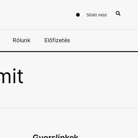
Sötét mód
Rólunk
Előfizetés
mit
Gyorslinkek