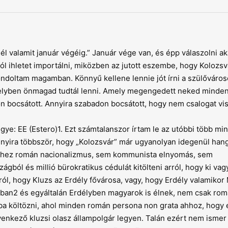
él valamit január végéig.” Január vége van, és épp válaszolni a
l ihletet importálni, miközben az jutott eszembe, hogy Kolozsv
ondoltam magamban. Könnyű kellene lennie jót írni a szülőváros
melyben önmagad tudtál lenni. Amely megengedett neked minden
n bocsátott. Annyira szabadon bocsátott, hogy nem csalogat vis
e: EE (Estero)1. Ezt számtalanszor írtam le az utóbbi több min
nnyira többször, hogy „Kolozsvár” már ugyanolyan idegenül hang
 ehhez román nacionalizmus, sem kommunista elnyomás, sem
zágból és millió bürokratikus cédulát kitölteni arról, hogy ki vag
ról, hogy Kluzs az Erdély fővárosa, vagy, hogy Erdély valamikor 
jban2 és egyáltalán Erdélyben magyarok is élnek, nem csak rom
ba költözni, ahol minden román persona non grata ahhoz, hogy 
nkező kluzsi olasz állampolgár legyen. Talán ezért nem ismer