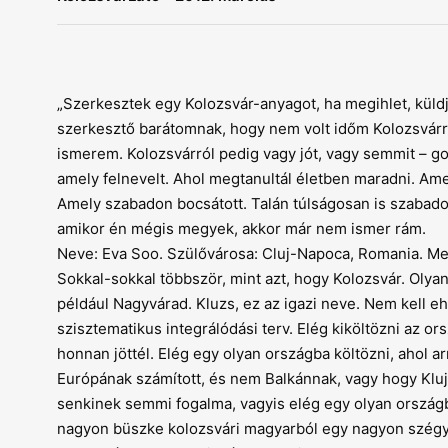
„Szerkesztek egy Kolozsvár-anyagot, ha megihlet, küldj
szerkesztő barátomnak, hogy nem volt időm Kolozsvárró
ismerem. Kolozsvárról pedig vagy jót, vagy semmit – g
amely felnevelt. Ahol megtanultál életben maradni. A
Amely szabadon bocsátott. Talán túlságosan is szabado
amikor én mégis megyek, akkor már nem ismer rám.
Neve: Eva Soo. Szülővárosa: Cluj-Napoca, Romania. Megy
Sokkal-sokkal többször, mint azt, hogy Kolozsvár. Olya
például Nagyvárad. Kluzs, ez az igazi neve. Nem kell
szisztematikus integrálódási terv. Elég kiköltözni az ors
honnan jöttél. Elég egy olyan országba költözni, ahol ar
Európának számított, és nem Balkánnak, vagy hogy Klu
senkinek semmi fogalma, vagyis elég egy olyan ország
nagyon büszke kolozsvári magyarból egy nagyon szégye