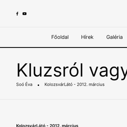
Főoldal
Hírek
Galéria
Kluzsról vag
Soó Éva
KolozsvárLátó - 2012. március
KolozsvárLátó - 2012. március