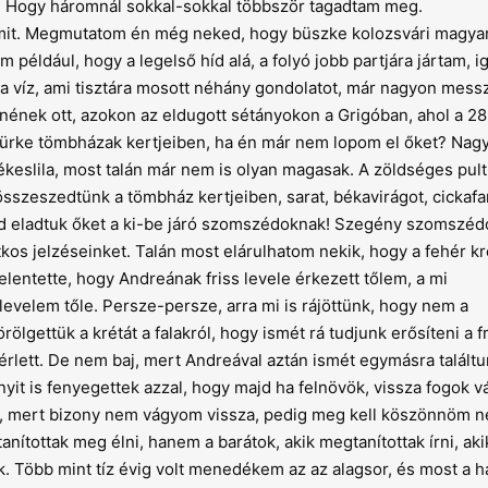
m. Hogy háromnál sokkal-sokkal többször tagadtam meg.
mmit. Megmutatom én még neked, hogy büszke kolozsvári magya
például, hogy a legelső híd alá, a folyó jobb partjára jártam, ig
 víz, ami tisztára mosott néhány gondolatot, már nagyon messze
nének ott, azokon az eldugott sétányokon a Grigóban, ahol a 2
ürke tömbházak kertjeiben, ha én már nem lopom el őket? Nag
ékeslila, most talán már nem is olyan magasak. A zöldséges pult
sszeszedtünk a tömbház kertjeiben, sarat, békavirágot, cickafa
mind eladtuk őket a ki-be járó szomszédoknak! Szegény szomszéd
tkos jelzéseinket. Talán most elárulhatom nekik, hogy a fehér kré
elentette, hogy Andreának friss levele érkezett tőlem, a mi
evelem tőle. Persze-persze, arra mi is rájöttünk, hogy nem a
lgettük a krétát a falakról, hogy ismét rá tudjunk erősíteni a f
rlett. De nem baj, mert Andreával aztán ismét egymásra találtu
it is fenyegettek azzal, hogy majd ha felnövök, vissza fogok v
l, mert bizony nem vágyom vissza, pedig meg kell köszönnöm n
ítottak meg élni, hanem a barátok, akik megtanítottak írni, aki
ak. Több mint tíz évig volt menedékem az az alagsor, és most a h