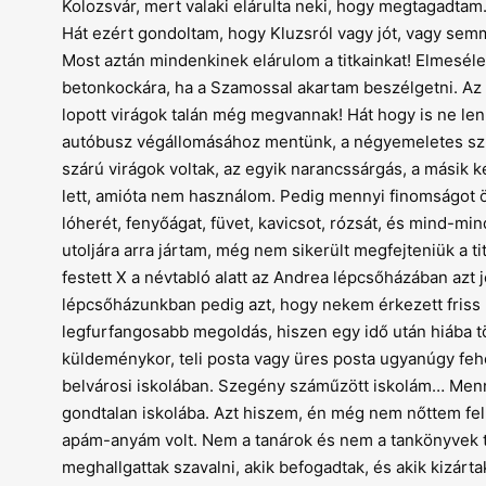
Kolozsvár, mert valaki elárulta neki, hogy megtagadta
Hát ezért gondoltam, hogy Kluzsról vagy jót, vagy se
Most aztán mindenkinek elárulom a titkainkat! Elmesélem 
betonkockára, ha a Szamossal akartam beszélgetni. Az a
lopott virágok talán még megvannak! Hát hogy is ne len
autóbusz végállomásához mentünk, a négyemeletes sz
szárú virágok voltak, az egyik narancssárgás, a másik k
lett, amióta nem használom. Pedig mennyi finomságot ö
lóherét, fenyőágat, füvet, kavicsot, rózsát, és mind-
utoljára arra jártam, még nem sikerült megfejteniük a ti
festett X a névtabló alatt az Andrea lépcsőházában azt j
lépcsőházunkban pedig azt, hogy nekem érkezett friss l
legfurfangosabb megoldás, hiszen egy idő után hiába törö
küldeménykor, teli posta vagy üres posta ugyanúgy fehé
belvárosi iskolában. Szegény száműzött iskolám… Menny
gondtalan iskolába. Azt hiszem, én még nem nőttem fe
apám-anyám volt. Nem a tanárok és nem a tankönyvek tan
meghallgattak szavalni, akik befogadtak, és akik kizárt