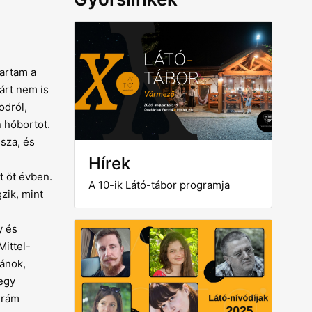
kartam a
árt nem is
odról,
 hóbortot.
sza, és
Hírek
t öt évben.
A 10-ik Látó-tábor programja
zik, mint
y és
Mittel-
ánok,
egy
 rám