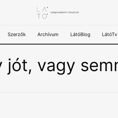
Szerzők
Archívum
LátóBlog
LátóTv
y jót, vagy sem