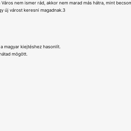
a Város nem ismer rád, akkor nem marad más hátra, mint becso
egy új várost keresni magadnak.3
g a magyar kiejtéshez hasonlít.
 hátad mögött.