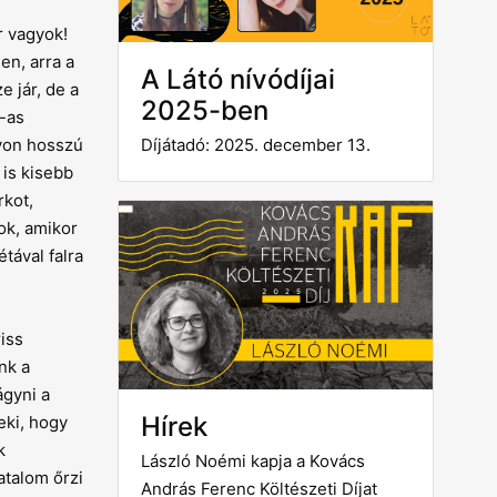
r vagyok!
en, arra a
A Látó nívódíjai
 jár, de a
2025-ben
8-as
yon hosszú
Díjátadó: 2025. december 13.
 is kisebb
rkot,
ok, amikor
tával falra
riss
nk a
ágyni a
Hírek
eki, hogy
k
László Noémi kapja a Kovács
atalom őrzi
András Ferenc Költészeti Díjat