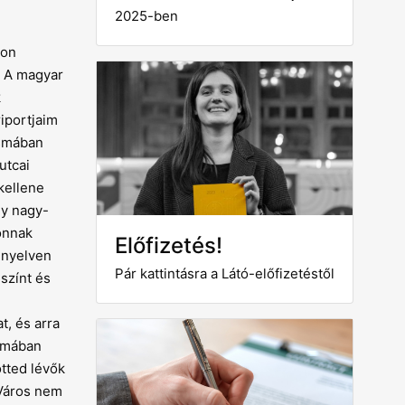
2025-ben
yon
. A magyar
k
iportjaim
csmában
utcai
kellene
gy nagy-
onnak
Előfizetés!
 nyelven
Pár kattintásra a Látó-előfizetéstől
színt és
t, és arra
csmában
ötted lévők
 Város nem