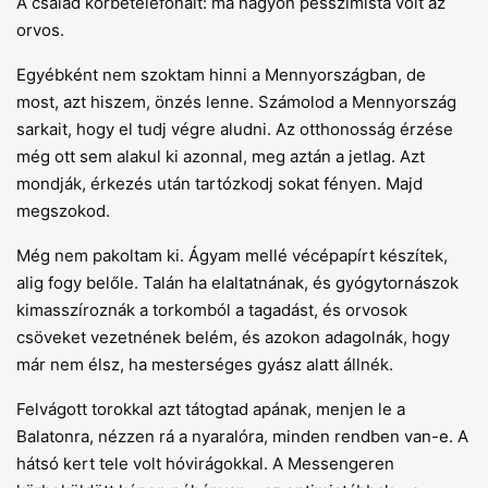
A család körbetelefonált: ma nagyon pesszimista volt az
orvos.
Egyébként nem szoktam hinni a Mennyországban, de
most, azt hiszem, önzés lenne. Számolod a Mennyország
sarkait, hogy el tudj végre aludni. Az otthonosság érzése
még ott sem alakul ki azonnal, meg aztán a jetlag. Azt
mondják, érkezés után tartózkodj sokat fényen. Majd
megszokod.
Még nem pakoltam ki. Ágyam mellé vécépapírt készítek,
alig fogy belőle. Talán ha elaltatnának, és gyógytornászok
kimasszíroznák a torkomból a tagadást, és orvosok
csöveket vezetnének belém, és azokon adagolnák, hogy
már nem élsz, ha mesterséges gyász alatt állnék.
Felvágott torokkal azt tátogtad apának, menjen le a
Balatonra, nézzen rá a nyaralóra, minden rendben van-e. A
hátsó kert tele volt hóvirágokkal. A Messengeren