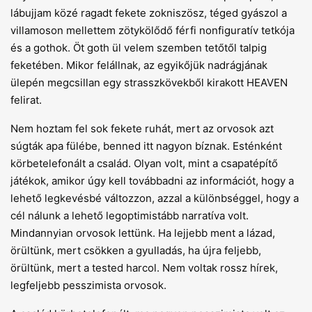
lábujjam közé ragadt fekete zokniszösz, téged gyászol a
villamoson mellettem zötykölődő férfi nonfiguratív tetkója
és a gothok. Öt goth ül velem szemben tetőtől talpig
feketében. Mikor felállnak, az egyikőjük nadrágjának
ülepén megcsillan egy strasszkövekből kirakott HEAVEN
felirat.
Nem hoztam fel sok fekete ruhát, mert az orvosok azt
súgták apa fülébe, benned itt nagyon bíznak. Esténként
körbetelefonált a család. Olyan volt, mint a csapatépítő
játékok, amikor úgy kell továbbadni az információt, hogy a
lehető legkevésbé változzon, azzal a különbséggel, hogy a
cél nálunk a lehető legoptimistább narratíva volt.
Mindannyian orvosok lettünk. Ha lejjebb ment a lázad,
örültünk, mert csökken a gyulladás, ha újra feljebb,
örültünk, mert a tested harcol. Nem voltak rossz hírek,
legfeljebb pesszimista orvosok.