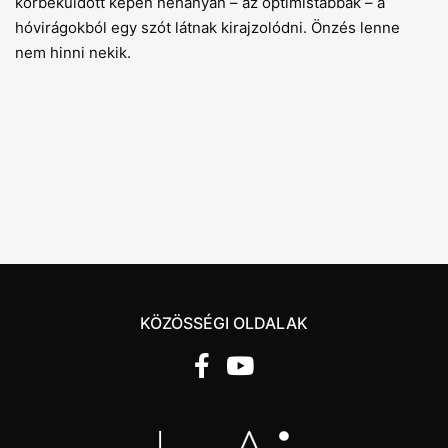
körbeküldött képen néhányan – az optimistábbak – a
hóvirágokból egy szót látnak kirajzolódni. Önzés lenne
nem hinni nekik.
KÖZÖSSÉGI OLDALAK