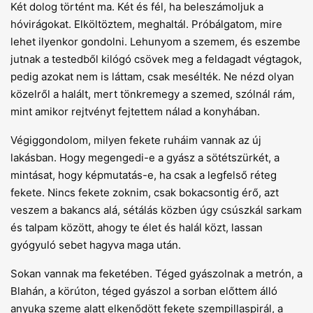
Két dolog történt ma. Két és fél, ha beleszámoljuk a
hóvirágokat. Elköltöztem, meghaltál. Próbálgatom, mire
lehet ilyenkor gondolni. Lehunyom a szemem, és eszembe
jutnak a testedből kilógó csövek meg a feldagadt végtagok,
pedig azokat nem is láttam, csak mesélték. Ne nézd olyan
közelről a halált, mert tönkremegy a szemed, szólnál rám,
mint amikor rejtvényt fejtettem nálad a konyhában.
Végiggondolom, milyen fekete ruháim vannak az új
lakásban. Hogy megengedi-e a gyász a sötétszürkét, a
mintásat, hogy képmutatás-e, ha csak a legfelső réteg
fekete. Nincs fekete zoknim, csak bokacsontig érő, azt
veszem a bakancs alá, sétálás közben úgy csúszkál sarkam
és talpam között, ahogy te élet és halál közt, lassan
gyógyuló sebet hagyva maga után.
Sokan vannak ma feketében. Téged gyászolnak a metrón, a
Blahán, a körúton, téged gyászol a sorban előttem álló
anyuka szeme alatt elkenődött fekete szempillaspirál, a