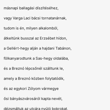
másnapi ballagási díszítéséhez,
vagy Varga Laci bácsi tornatanárnak,
tudom is én, milyen alkalomból,
átkeltünk busszal az Erzsébet hídon,
a Gellért-hegy alján a hajdani Tabánon,
fölkanyarodtunk a Sas-hegy oldalába,
és a Breznó lépcsőnél szálltunk le,
amely a Breznó közben folytatódik,
és az egykori Zólyom vármegye
ősi bányászvárosáról kapta nevét,
dézsmáltuk az utcára nyúló bokrokat,