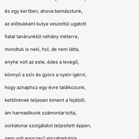
és egy kertben, ahova bemásztunk,
az előbukkant kutya veszettül ugatott
fiatal tanárunktól néhány méterre,
mondtuk is neki, hol, de nem látta,
enyhe volt az este, édes a levegő,
könnyű a szív és gyors a nyelv ígérni,
hogy aznaphoz egy évre találkozunk,
kettőnknek teljesen kiment a fejéből,
ám harmadikunk számontartotta,
sorkatonai szolgálatot teljesített éppen,
nem volt egyszerű elszabadulnia,