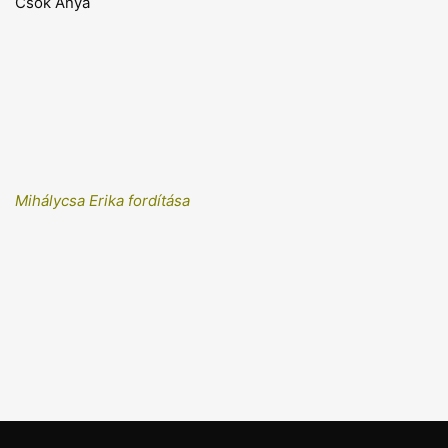
Csók Anya
Mihálycsa Erika fordítása