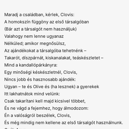
Maradj a családban, kérlek, Clovis:
A homokszín függöny az első társalgóban
(Bár azt a társalgót nem használjuk)
Valahogy nem lenne ugyanaz
Nélküled; amikor megnősülsz,
Az ajándékokat a társalgóba tehetnénk –
Takarót, díszpárnát, kiskanalakat, teáskészletet –
Mind a kandallópárkányra:
Egy minőségi késkészletnél, Clovis,
Nincs jobb és hasznosabb ajándék:
Ugyan – te és Olive és (ha lesznek) a gyerekek
Itt lakhatnátok mind velünk:
Csak takarítani kell majd kicsivel többet,
És ne vágd a fejemhez, hogy álmodozom:
Én a valóságról beszélek, Clovis,
És még mindig nem kellene az első társalgót használnunk.