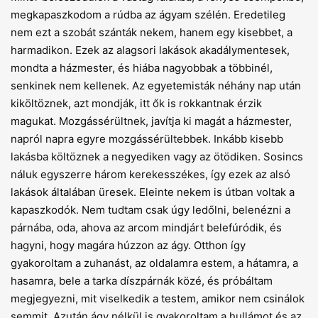
megkapaszkodom a rúdba az ágyam szélén. Eredetileg
nem ezt a szobát szánták nekem, hanem egy kisebbet, a
harmadikon. Ezek az alagsori lakások akadálymentesek,
mondta a házmester, és hiába nagyobbak a többinél,
senkinek nem kellenek. Az egyetemisták néhány nap után
kiköltöznek, azt mondják, itt ők is rokkantnak érzik
magukat. Mozgássérültnek, javítja ki magát a házmester,
napról napra egyre mozgássérültebbek. Inkább kisebb
lakásba költöznek a negyediken vagy az ötödiken. Sosincs
náluk egyszerre három kerekesszékes, így ezek az alsó
lakások általában üresek. Eleinte nekem is útban voltak a
kapaszkodók. Nem tudtam csak úgy ledőlni, belenézni a
párnába, oda, ahova az arcom mindjárt belefúródik, és
hagyni, hogy magára húzzon az ágy. Otthon így
gyakoroltam a zuhanást, az oldalamra estem, a hátamra, a
hasamra, bele a tarka díszpárnák közé, és próbáltam
megjegyezni, mit viselkedik a testem, amikor nem csinálok
semmit. Azután ágy nélkül is gyakoroltam a hullámot és az