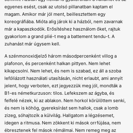
egyenes esést, csak az utolsó pillanatban kaptam el
magam. Amikor már jól ment, beillesztettem egy
koreográfiába. Mióta alig járok ki a házból, nem zavarnak
már a kapaszkodók. Erősítéshez használom őket, rajtuk
gyakorlom a grand plié-t meg a battement tendu-t. A
zuhanást már úgysem kell.
A szénmonoxidjelző három másodpercenként villog a
plafonon, és percenként halkan pittyen. Nem lehet
kikapcsolni. Nem lehet, és nem is szabad, ez áll a szoba
lefóliázott használati utasításán, nicht erlaubt, ami annyit
jelent, hogy verboten, ezt jegyezzük meg jól, mondták a
B1-es németkurzuson: tilos. Lefekszem az ágyba, és
felfelé nézek, ki az ablakon. Nem horkol körülöttem senki,
és nem is köhög, gyereksírást sem hallok, csak a lomb
zizeg, sóhajtozik a külvilág. Hallgatom a légzésemet,
idegen a ritmusa. Nem zökkent ki mások orrfújása, nem
ébresztenek fel mások rémálmai. Nem remeg meg az