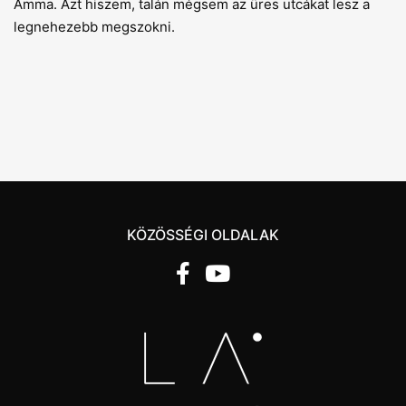
Amma. Azt hiszem, talán mégsem az üres utcákat lesz a
legnehezebb megszokni.
KÖZÖSSÉGI OLDALAK