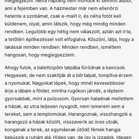
megjegyezni. Néha napokig nem mondok ki semmit abból,
ami a fejemben van. A házmester már nem ellenőrzi
hetente a szobámat, csak e-mailt ír, és néha fotót kell
küldenem, olyat, amin látszik, hogy még mindig minden
rendben. Legutóbb egy hétig nem válaszolt, aztán azt írta,
a tetőtéri építkezéssel volt elfoglalva. Köszöni, látja, hogy a
lakással minden rendben. Minden rendben, ismétlem
hangosan, hogy megjegyezzem.
Ahogy futok, a balettcipőm talpába fúródnak a kavicsok.
Hegyesek, de nem szakítják át a bőrtalpat, tompítva érzem
a nyomukat. Nagyokat lépek, hogy minél kevesebbszer
érje a lábam a földet, mintha rugókon járnék, a lépteim
gyorsabbak, mint a pulzusom. Gyorsan haladnak mellettem
a házak, az utca teljesen nyugodt, nem ismerem sem a
tereket, sem a templomokat. Harangoznak, visszhangzik a
harangszó a házak között, visszaverik az üres utcák,
konganak a terek, az egymásnak ütődő fémek hangja
bekúszik a ruhám alá. Hideg van, de így is izzadok. Idegen