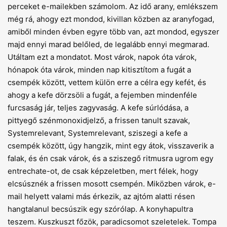
perceket e-mailekben számolom. Az idő arany, emlékszem
még rá, ahogy ezt mondod, kivillan közben az aranyfogad,
amiből minden évben egyre több van, azt mondod, egyszer
majd ennyi marad belőled, de legalább ennyi megmarad.
Utáltam ezt a mondatot. Most várok, napok óta várok,
hónapok óta várok, minden nap kitisztítom a fugát a
csempék között, vettem külön erre a célra egy kefét, és
ahogy a kefe dörzsöli a fugát, a fejemben mindenféle
furcsaság jár, teljes zagyvaság. A kefe súrlódása, a
pittyegő szénmonoxidjelző, a frissen tanult szavak,
Systemrelevant, Systemrelevant, sziszegi a kefe a
csempék között, úgy hangzik, mint egy átok, visszaverik a
falak, és én csak várok, és a sziszegő ritmusra ugrom egy
entrechate-ot, de csak képzeletben, mert félek, hogy
elcsúsznék a frissen mosott csempén. Miközben várok, e-
mail helyett valami más érkezik, az ajtóm alatti résen
hangtalanul becsúszik egy szórólap. A konyhapultra
teszem. Kuszkuszt főzök, paradicsomot szeletelek. Tompa