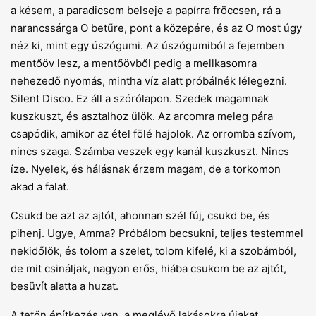
a késem, a paradicsom belseje a papírra fröccsen, rá a
narancssárga O betűre, pont a közepére, és az O most úgy
néz ki, mint egy úszógumi. Az úszógumiból a fejemben
mentőöv lesz, a mentőövből pedig a mellkasomra
nehezedő nyomás, mintha víz alatt próbálnék lélegezni.
Silent Disco. Ez áll a szórólapon. Szedek magamnak
kuszkuszt, és asztalhoz ülök. Az arcomra meleg pára
csapódik, amikor az étel fölé hajolok. Az orromba szívom,
nincs szaga. Számba veszek egy kanál kuszkuszt. Nincs
íze. Nyelek, és hálásnak érzem magam, de a torkomon
akad a falat.
Csukd be azt az ajtót, ahonnan szél fúj, csukd be, és
pihenj. Ugye, Amma? Próbálom becsukni, teljes testemmel
nekidőlök, és tolom a szelet, tolom kifelé, ki a szobámból,
de mit csináljak, nagyon erős, hiába csukom be az ajtót,
besüvít alatta a huzat.
A tetőn építkezés van, a meglévő lakásokra újakat