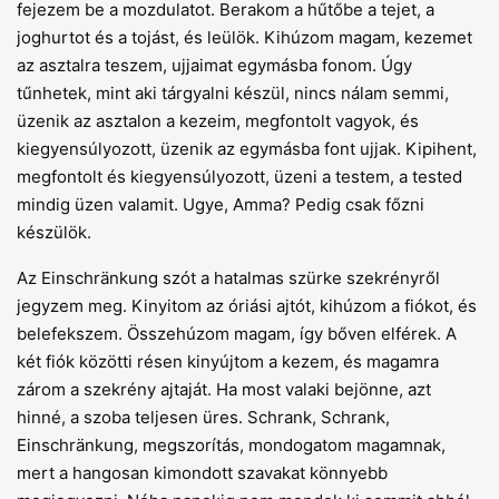
fejezem be a mozdulatot. Berakom a hűtőbe a tejet, a
joghurtot és a tojást, és leülök. Kihúzom magam, kezemet
az asztalra teszem, ujjaimat egymásba fonom. Úgy
tűnhetek, mint aki tárgyalni készül, nincs nálam semmi,
üzenik az asztalon a kezeim, megfontolt vagyok, és
kiegyensúlyozott, üzenik az egymásba font ujjak. Kipihent,
megfontolt és kiegyensúlyozott, üzeni a testem, a tested
mindig üzen valamit. Ugye, Amma? Pedig csak főzni
készülök.
Az Einschränkung szót a hatalmas szürke szekrényről
jegyzem meg. Kinyitom az óriási ajtót, kihúzom a fiókot, és
belefekszem. Összehúzom magam, így bőven elférek. A
két fiók közötti résen kinyújtom a kezem, és magamra
zárom a szekrény ajtaját. Ha most valaki bejönne, azt
hinné, a szoba teljesen üres. Schrank, Schrank,
Einschränkung, megszorítás, mondogatom magamnak,
mert a hangosan kimondott szavakat könnyebb