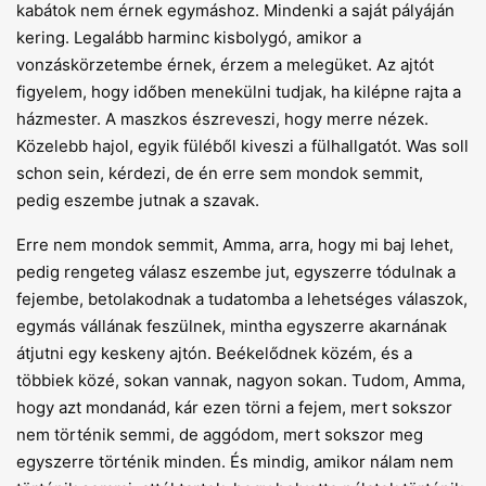
kabátok nem érnek egymáshoz. Mindenki a saját pályáján
kering. Legalább harminc kisbolygó, amikor a
vonzáskörzetembe érnek, érzem a melegüket. Az ajtót
figyelem, hogy időben menekülni tudjak, ha kilépne rajta a
házmester. A maszkos észreveszi, hogy merre nézek.
Közelebb hajol, egyik füléből kiveszi a fülhallgatót. Was soll
schon sein, kérdezi, de én erre sem mondok semmit,
pedig eszembe jutnak a szavak.
Erre nem mondok semmit, Amma, arra, hogy mi baj lehet,
pedig rengeteg válasz eszembe jut, egyszerre tódulnak a
fejembe, betolakodnak a tudatomba a lehetséges válaszok,
egymás vállának feszülnek, mintha egyszerre akarnának
átjutni egy keskeny ajtón. Beékelődnek közém, és a
többiek közé, sokan vannak, nagyon sokan. Tudom, Amma,
hogy azt mondanád, kár ezen törni a fejem, mert sokszor
nem történik semmi, de aggódom, mert sokszor meg
egyszerre történik minden. És mindig, amikor nálam nem