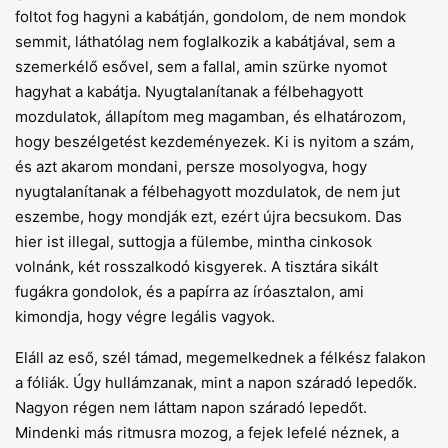
foltot fog hagyni a kabátján, gondolom, de nem mondok
semmit, láthatólag nem foglalkozik a kabátjával, sem a
szemerkélő esővel, sem a fallal, amin szürke nyomot
hagyhat a kabátja. Nyugtalanítanak a félbehagyott
mozdulatok, állapítom meg magamban, és elhatározom,
hogy beszélgetést kezdeményezek. Ki is nyitom a szám,
és azt akarom mondani, persze mosolyogva, hogy
nyugtalanítanak a félbehagyott mozdulatok, de nem jut
eszembe, hogy mondják ezt, ezért újra becsukom. Das
hier ist illegal, suttogja a fülembe, mintha cinkosok
volnánk, két rosszalkodó kisgyerek. A tisztára sikált
fugákra gondolok, és a papírra az íróasztalon, ami
kimondja, hogy végre legális vagyok.
Eláll az eső, szél támad, megemelkednek a félkész falakon
a fóliák. Úgy hullámzanak, mint a napon száradó lepedők.
Nagyon régen nem láttam napon száradó lepedőt.
Mindenki más ritmusra mozog, a fejek lefelé néznek, a