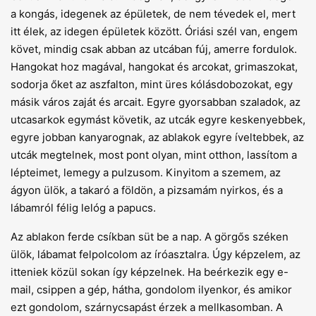
a kongás, idegenek az épületek, de nem tévedek el, mert
itt élek, az idegen épületek között. Óriási szél van, engem
követ, mindig csak abban az utcában fúj, amerre fordulok.
Hangokat hoz magával, hangokat és arcokat, grimaszokat,
sodorja őket az aszfalton, mint üres kólásdobozokat, egy
másik város zaját és arcait. Egyre gyorsabban szaladok, az
utcasarkok egymást követik, az utcák egyre keskenyebbek,
egyre jobban kanyarognak, az ablakok egyre íveltebbek, az
utcák megtelnek, most pont olyan, mint otthon, lassítom a
lépteimet, lemegy a pulzusom. Kinyitom a szemem, az
ágyon ülök, a takaró a földön, a pizsamám nyirkos, és a
lábamról félig lelóg a papucs.
Az ablakon ferde csíkban süt be a nap. A görgős széken
ülök, lábamat felpolcolom az íróasztalra. Úgy képzelem, az
itteniek közül sokan így képzelnek. Ha beérkezik egy e-
mail, csippen a gép, hátha, gondolom ilyenkor, és amikor
ezt gondolom, szárnycsapást érzek a mellkasomban. A