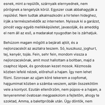
esnek, mint a repülők, szárnyaik elernyednek, nem
pörögnek a tengelyük körül. Egyszer csak abbahagyják a
repülést. Nem tudtak alkalmazkodni a hirtelen hideghez,
írják a természetvédők az interneten. Nyissuk ki a garázst,
pincét vagy egyéb melléképületet, javasolják, és ameddig
el nem áll az eső, a madarakat nyugodtan be is zárhatjuk.
Behúzom magam mögött a bejárati ajtót, és a
nejlonzacskót az asztalra teszem. Só, kuszkusz, joghurt,
tej, kenyér, tojás. Fein, sehr fein, mondom vissza a
nejlonzacskónak, amit most hallottam a boltban, majd a
csaphoz lépek, és gondosan kezet mosok. Kézmosás
közben lefelé nézek, előrehull a hajam. Így nem lehet
főzni. Szorosan az ujjam köré tekerem a copfomat,
hajgumimat közben a számba veszem, aztán összekötöm
vele a kontyot. Ezután ellenőrzöm, nem púpos-e a hajam, a
tenyeremmel óvatosan megpaskolom a fejtetőm, ahogy te
szoktad, Amma, a balettpróbák után. Úgy döntök, nem