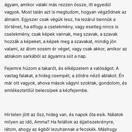
ágyam, amikor valaki más rezzen össze, itt egyedül
vagyok. Most talán azt is megtudom, hogyan végződnek az
álmaim. Egyszer csak végük lesz, ha lezárul bennük a
történet, ha elfogy a cselekmény, vagy esetleg nincs is
cselekmény, csak képek vannak, meg szavak, a szavak
hozzák a képeket, a képek meg a szavakat, mindig jön
valami, az álom sosem ér véget, vagy csak akkor, amikor az
ablakom sarkából az ágyamra süt a nap.
Fejemre húzom a takarót, és elképzelem a valóságot. A
vastag falakat, a hideg csempét, a zöldre néző ablakot. Én
már ott vagyok, ahova mások vágyni szoktak, gondolom, és
emlékeztetőül belecsípek a kézfejembe.
Hirtelen jött az ősz, hideg van, és napok óta esik. Nálatok
milyen az idő, Amma? Ha felállok az éjjeliszekrényre,
látom, ahogy az égből lezuhannak a fecskék. Máshogy