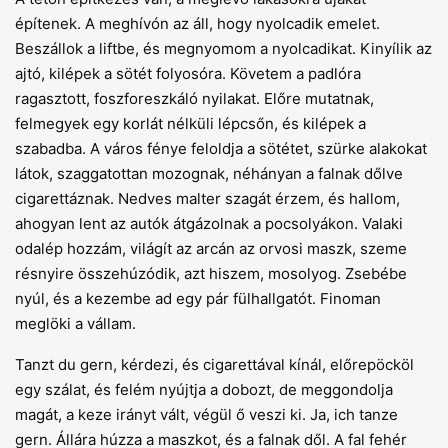
építenek. A meghívón az áll, hogy nyolcadik emelet.
Beszállok a liftbe, és megnyomom a nyolcadikat. Kinyílik az
ajtó, kilépek a sötét folyosóra. Követem a padlóra
ragasztott, foszforeszkáló nyilakat. Előre mutatnak,
felmegyek egy korlát nélküli lépcsőn, és kilépek a
szabadba. A város fénye feloldja a sötétet, szürke alakokat
látok, szaggatottan mozognak, néhányan a falnak dőlve
cigarettáznak. Nedves malter szagát érzem, és hallom,
ahogyan lent az autók átgázolnak a pocsolyákon. Valaki
odalép hozzám, világít az arcán az orvosi maszk, szeme
résnyire összehúzódik, azt hiszem, mosolyog. Zsebébe
nyúl, és a kezembe ad egy pár fülhallgatót. Finoman
meglöki a vállam.
Tanzt du gern, kérdezi, és cigarettával kínál, előrepöcköl
egy szálat, és felém nyújtja a dobozt, de meggondolja
magát, a keze irányt vált, végül ő veszi ki. Ja, ich tanze
gern. Állára húzza a maszkot, és a falnak dől. A fal fehér