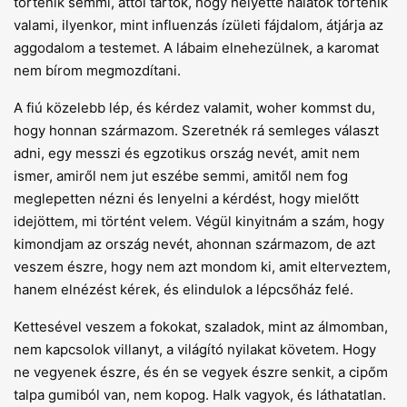
történik semmi, attól tartok, hogy helyette nálatok történik
valami, ilyenkor, mint influenzás ízületi fájdalom, átjárja az
aggodalom a testemet. A lábaim elnehezülnek, a karomat
nem bírom megmozdítani.
A fiú közelebb lép, és kérdez valamit, woher kommst du,
hogy honnan származom. Szeretnék rá semleges választ
adni, egy messzi és egzotikus ország nevét, amit nem
ismer, amiről nem jut eszébe semmi, amitől nem fog
meglepetten nézni és lenyelni a kérdést, hogy mielőtt
idejöttem, mi történt velem. Végül kinyitnám a szám, hogy
kimondjam az ország nevét, ahonnan származom, de azt
veszem észre, hogy nem azt mondom ki, amit elterveztem,
hanem elnézést kérek, és elindulok a lépcsőház felé.
Kettesével veszem a fokokat, szaladok, mint az álmomban,
nem kapcsolok villanyt, a világító nyilakat követem. Hogy
ne vegyenek észre, és én se vegyek észre senkit, a cipőm
talpa gumiból van, nem kopog. Halk vagyok, és láthatatlan.