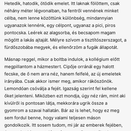
Hetedik, hatodik, ötödik emelet. Itt laknak fölöttem, csak
néhány méter légvonalban, ha fentről vennének minket
célba, nem lenne közöttünk különbség, mindannyian
ugyanazok lennénk, egy célpont, ugyanaz a pici, piros
pontocska. Leérek az alagsorba, és becsapom magam
mögött a lakás ajtaját. Mélyre szívom a tisztítószerszagot, a
fürdőszobába megyek, és ellenőrzöm a fugák állapotát.
Másnap reggel, mikor a boltba indulok, a kollégium előtt
megpillantom a házmestert. Cipője orránál egy halott
fecske, de ő nem arra néz, hanem felfelé, az új emeletek
irányába. Csak akkor ismer meg, amikor ráköszönök.
Lemondóan csóválja a fejét. Igazság szerint fel kellene
őket jelenteni. Miközben ezt mondja, úgy néz rám, mint aki
kívülről is pontosan látja, mekkorára ugrik össze a
gyomrom a szavai hallatán. Bár az is lehet, hogy ez meg
sem fordul benne, hogy valami teljesen máson
gondolkozik. Itt sosem tudom, mi jár az emberek fejében,