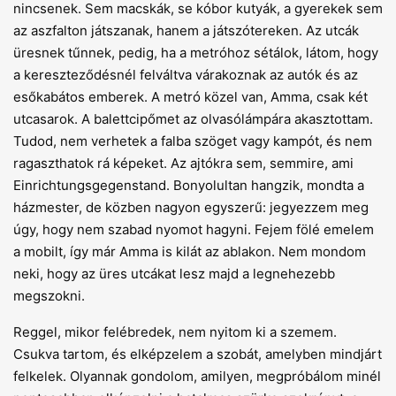
nincsenek. Sem macskák, se kóbor kutyák, a gyerekek sem
az aszfalton játszanak, hanem a játszótereken. Az utcák
üresnek tűnnek, pedig, ha a metróhoz sétálok, látom, hogy
a kereszteződésnél felváltva várakoznak az autók és az
esőkabátos emberek. A metró közel van, Amma, csak két
utcasarok. A balettcipőmet az olvasólámpára akasztottam.
Tudod, nem verhetek a falba szöget vagy kampót, és nem
ragaszthatok rá képeket. Az ajtókra sem, semmire, ami
Einrichtungsgegenstand. Bonyolultan hangzik, mondta a
házmester, de közben nagyon egyszerű: jegyezzem meg
úgy, hogy nem szabad nyomot hagyni. Fejem fölé emelem
a mobilt, így már Amma is kilát az ablakon. Nem mondom
neki, hogy az üres utcákat lesz majd a legnehezebb
megszokni.
Reggel, mikor felébredek, nem nyitom ki a szemem.
Csukva tartom, és elképzelem a szobát, amelyben mindjárt
felkelek. Olyannak gondolom, amilyen, megpróbálom minél