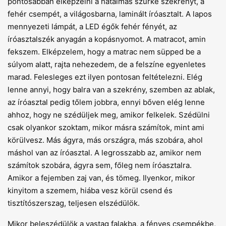
pontosabban elképzelni a hatalmas szürke szekrényt, a
fehér csempét, a világosbarna, laminált íróasztalt. A lapos
mennyezeti lámpát, a LED égők fehér fényét, az
íróasztalszék anyagán a kopásnyomot. A matracot, amin
fekszem. Elképzelem, hogy a matrac nem süpped be a
súlyom alatt, rajta nehezedem, de a felszíne egyenletes
marad. Felesleges ezt ilyen pontosan feltételezni. Elég
lenne annyi, hogy balra van a szekrény, szemben az ablak,
az íróasztal pedig tőlem jobbra, ennyi bőven elég lenne
ahhoz, hogy ne szédüljek meg, amikor felkelek. Szédülni
csak olyankor szoktam, mikor másra számítok, mint ami
körülvesz. Más ágyra, más országra, más szobára, ahol
máshol van az íróasztal. A legrosszabb az, amikor nem
számítok szobára, ágyra sem, főleg nem íróasztalra.
Amikor a fejemben zaj van, és tömeg. Ilyenkor, mikor
kinyitom a szemem, hiába vesz körül csend és
tisztítószerszag, teljesen elszédülök.
Mikor beleszédülök a vastag falakba, a fényes csempékbe,