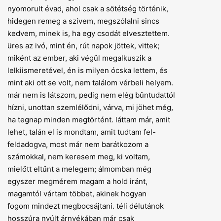
nyomorult évad, ahol csak a sötétség történik,
hidegen remeg a szívem, megszólalni sincs
kedvem, minek is, ha egy csodát elvesztettem.
üres az ivó, mint én, rút napok jöttek, vittek;
miként az ember, aki végül megalkuszik a
lelkiismeretével, én is milyen ócska lettem, és
mint aki ott se volt, nem találom vérbeli helyem.
már nem is látszom, pedig nem elég bűntudattól
hízni, unottan szemlélődni, várva, mi jöhet még,
ha tegnap minden megtörtént. láttam már, amit
lehet, talán el is mondtam, amit tudtam fel-
feldadogva, most már nem barátkozom a
számokkal, nem keresem meg, ki voltam,
mielőtt eltűnt a melegem; álmomban még
egyszer megmérem magam a hold iránt,
magamtól vártam többet, akinek hogyan
fogom mindezt megbocsájtani. téli délutánok
hosszúra nyúlt árnyékában már csak