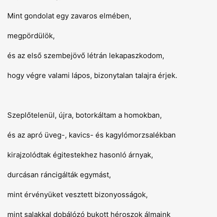
Mint gondolat egy zavaros elmében,
megpördülök,
és az első szembejövő létrán lekapaszkodom,
hogy végre valami lápos, bizonytalan talajra érjek.
Szeplőtelenül, újra, botorkáltam a homokban,
és az apró üveg-, kavics- és kagylómorzsalékban
kirajzolódtak égitestekhez hasonló árnyak,
durcásan ráncigálták egymást,
mint érvényüket vesztett bizonyosságok,
mint salakkal dobálózó bukott héroszok álmaink