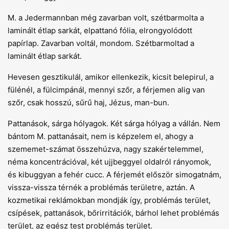
M. a Jedermannban még zavarban volt, szétbarmolta a
laminált étlap sarkát, elpattanó fólia, elrongyolódott
papírlap. Zavarban voltál, mondom. Szétbarmoltad a
laminált étlap sarkát.
Hevesen gesztikulál, amikor ellenkezik, kicsit belepirul, a
fülénél, a fülcimpánál, mennyi szőr, a férjemen alig van
szőr, csak hosszú, sűrű haj, Jézus, man-bun.
Pattanások, sárga hólyagok. Két sárga hólyag a vállán. Nem
bántom M. pattanásait, nem is képzelem el, ahogy a
szememet-számat összehúzva, nagy szakértelemmel,
néma koncentrációval, két ujjbeggyel oldalról rányomok,
és kibuggyan a fehér cucc. A férjemét először simogatnám,
vissza-vissza térnék a problémás területre, aztán. A
kozmetikai reklámokban mondják így, problémás terület,
csípések, pattanások, bőrirritációk, bárhol lehet problémás
terület, az egész test problémás terület.