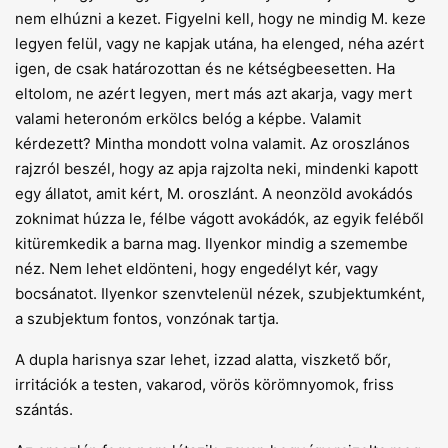
nem elhúzni a kezet. Figyelni kell, hogy ne mindig M. keze
legyen felül, vagy ne kapjak utána, ha elenged, néha azért
igen, de csak határozottan és ne kétségbeesetten. Ha
eltolom, ne azért legyen, mert más azt akarja, vagy mert
valami heteronóm erkölcs belóg a képbe. Valamit
kérdezett? Mintha mondott volna valamit. Az oroszlános
rajzról beszél, hogy az apja rajzolta neki, mindenki kapott
egy állatot, amit kért, M. oroszlánt. A neonzöld avokádós
zoknimat húzza le, félbe vágott avokádók, az egyik feléből
kitüremkedik a barna mag. Ilyenkor mindig a szemembe
néz. Nem lehet eldönteni, hogy engedélyt kér, vagy
bocsánatot. Ilyenkor szenvtelenül nézek, szubjektumként,
a szubjektum fontos, vonzónak tartja.
A dupla harisnya szar lehet, izzad alatta, viszkető bőr,
irritációk a testen, vakarod, vörös körömnyomok, friss
szántás.