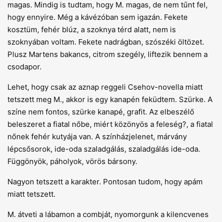
magas. Mindig is tudtam, hogy M. magas, de nem tűnt fel,
hogy ennyire. Még a kávézóban sem igazán. Fekete
kosztüm, fehér blúz, a szoknya térd alatt, nem is
szoknyában voltam. Fekete nadrágban, szószéki öltözet.
Plusz Martens bakancs, citrom szegély, liftezik bennem a
csodapor.
Lehet, hogy csak az aznap reggeli Csehov-novella miatt
tetszett meg M., akkor is egy kanapén feküdtem. Szürke. A
színe nem fontos, szürke kanapé, grafit. Az elbeszélő
beleszeret a fiatal nőbe, miért közönyös a feleség?, a fiatal
nőnek fehér kutyája van. A színházjelenet, márvány
lépcsősorok, ide-oda szaladgálás, szaladgálás ide-oda.
Függönyök, páholyok, vörös bársony.
Nagyon tetszett a karakter. Pontosan tudom, hogy apám
miatt tetszett.
M. átveti a lábamon a combját, nyomorgunk a kilencvenes