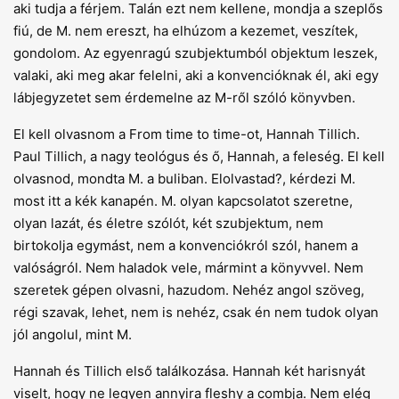
aki tudja a férjem. Talán ezt nem kellene, mondja a szeplős
fiú, de M. nem ereszt, ha elhúzom a kezemet, veszítek,
gondolom. Az egyenragú szubjektumból objektum leszek,
valaki, aki meg akar felelni, aki a konvencióknak él, aki egy
lábjegyzetet sem érdemelne az M-ről szóló könyvben.
El kell olvasnom a From time to time-ot, Hannah Tillich.
Paul Tillich, a nagy teológus és ő, Hannah, a feleség. El kell
olvasnod, mondta M. a buliban. Elolvastad?, kérdezi M.
most itt a kék kanapén. M. olyan kapcsolatot szeretne,
olyan lazát, és életre szólót, két szubjektum, nem
birtokolja egymást, nem a konvenciókról szól, hanem a
valóságról. Nem haladok vele, mármint a könyvvel. Nem
szeretek gépen olvasni, hazudom. Nehéz angol szöveg,
régi szavak, lehet, nem is nehéz, csak én nem tudok olyan
jól angolul, mint M.
Hannah és Tillich első találkozása. Hannah két harisnyát
viselt, hogy ne legyen annyira fleshy a combja. Nem elég