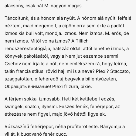
alacsony, csak hát M. nagyon magas.
Táncoltunk, és a hónom alá nyúlt. A hónom alá nyúlt, felfelé
néztem, majd megemelt, a cipőm orra sem érte a padlót.
Izmos kis buli volt, mondja. Izmos. Nem izmos. M. erős, de
nem izmos. Mitől volna izmos? A Tillich
rendszeresteológiája, hatszáz oldal, attól lehetne izmos, a
könyvek pakolásától, vagy a Nem jut eszembe semmi.
Csehov nem írja le a nőt, nem emlékszem rá, hogy leírná,
talán francia stílus, rövid haj, mi is a neve? Plexi? Staccato,
szaggatottan, elfehéredő ujjbegyek a billentyűzeten,
Обращать внимание! Plexi frizura, pixie.
A férjem sokkal izmosabb. Heti két kettlebell edzés,
swingek, snatch, ilyesmi. Feszes fenék, fehérjepor, az
étkezésre nem figyel, majd jövő héttől figyelek.
Rózsaszínű fehérjepor, néha profiterol este. Rányomja a
villát, kibuggyanó fehér cucc.