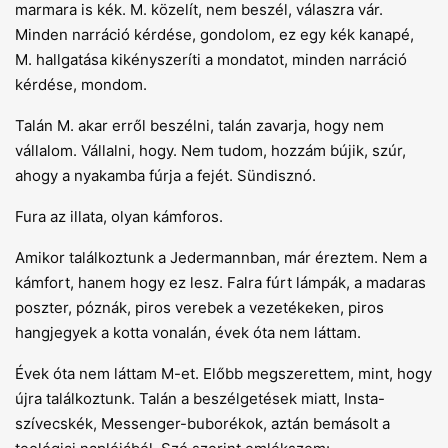
marmara is kék. M. közelít, nem beszél, válaszra vár.
Minden narráció kérdése, gondolom, ez egy kék kanapé,
M. hallgatása kikényszeríti a mondatot, minden narráció
kérdése, mondom.
Talán M. akar erről beszélni, talán zavarja, hogy nem
vállalom. Vállalni, hogy. Nem tudom, hozzám bújik, szúr,
ahogy a nyakamba fúrja a fejét. Sündisznó.
Fura az illata, olyan kámforos.
Amikor találkoztunk a Jedermannban, már éreztem. Nem a
kámfort, hanem hogy ez lesz. Falra fúrt lámpák, a madaras
poszter, póznák, piros verebek a vezetékeken, piros
hangjegyek a kotta vonalán, évek óta nem láttam.
Évek óta nem láttam M-et. Előbb megszerettem, mint, hogy
újra találkoztunk. Talán a beszélgetések miatt, Insta-
szívecskék, Messenger-buborékok, aztán bemásolt a