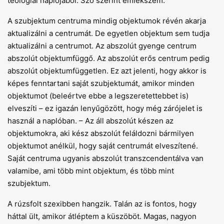
teológiai naplójából. Szó szerint emlékszem:
A szubjektum centruma mindig objektumok révén akarja
aktualizálni a centrumát. De egyetlen objektum sem tudja
aktualizálni a centrumot. Az abszolút gyenge centrum
abszolút objektumfüggő. Az abszolút erős centrum pedig
abszolút objektumfüggetlen. Ez azt jelenti, hogy akkor is
képes fenntartani saját szubjektumát, amikor minden
objektumot (beleértve ebbe a legszeretettebbet is)
elveszíti – ez igazán lenyűgözött, hogy még zárójelet is
használ a naplóban. – Az áll abszolút készen az
objektumokra, aki kész abszolút feláldozni bármilyen
objektumot anélkül, hogy saját centrumát elveszítené.
Saját centruma ugyanis abszolút transzcendentálva van
valamibe, ami több mint objektum, és több mint
szubjektum.
A rúzsfolt szexibben hangzik. Talán az is fontos, hogy
háttal ült, amikor átléptem a küszöböt. Magas, nagyon