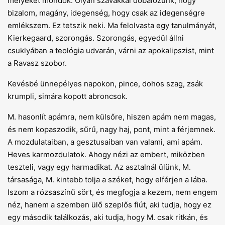
mélyeket mondok. Olyan szavakkal dobálózunk, hogy
bizalom, magány, idegenség, hogy csak az idegenségre
emlékszem. Ez tetszik neki. Ma felolvasta egy tanulmányát,
Kierkegaard, szorongás. Szorongás, egyedül állni
csuklyában a teológia udvarán, várni az apokalipszist, mint
a Ravasz szobor.
Kevésbé ünnepélyes napokon, pince, dohos szag, zsák
krumpli, simára kopott abroncsok.
M. hasonlít apámra, nem külsőre, hiszen apám nem magas,
és nem kopaszodik, sűrű, nagy haj, pont, mint a férjemnek.
A mozdulataiban, a gesztusaiban van valami, ami apám.
Heves karmozdulatok. Ahogy nézi az embert, miközben
teszteli, vagy egy harmadikat. Az asztalnál ülünk, M.
társasága, M. kintebb tolja a széket, hogy elférjen a lába.
Iszom a rózsaszínű sört, és megfogja a kezem, nem engem
néz, hanem a szemben ülő szeplős fiút, aki tudja, hogy ez
egy második találkozás, aki tudja, hogy M. csak ritkán, és