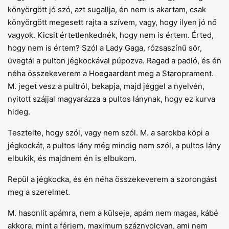
könyörgött jó szó, azt sugallja, én nem is akartam, csak
könyörgött megesett rajta a szívem, vagy, hogy ilyen jó nő
vagyok. Kicsit értetlenkednék, hogy nem is értem. Érted,
hogy nem is értem? Szól a Lady Gaga, rózsaszínű sör,
üvegtál a pulton jégkockával púpozva. Ragad a padló, és én
néha összekeverem a Hoegaardent meg a Staroprament.
M. jeget vesz a pultról, bekapja, majd jéggel a nyelvén,
nyitott szájjal magyarázza a pultos lánynak, hogy ez kurva
hideg.
Tesztelte, hogy szól, vagy nem szól. M. a sarokba köpi a
jégkockát, a pultos lány még mindig nem szól, a pultos lány
elbukik, és majdnem én is elbukom.
Repül a jégkocka, és én néha összekeverem a szorongást
meg a szerelmet.
M. hasonlít apámra, nem a külseje, apám nem magas, kábé
akkora, mint a férjem, maximum száznyolcvan, ami nem