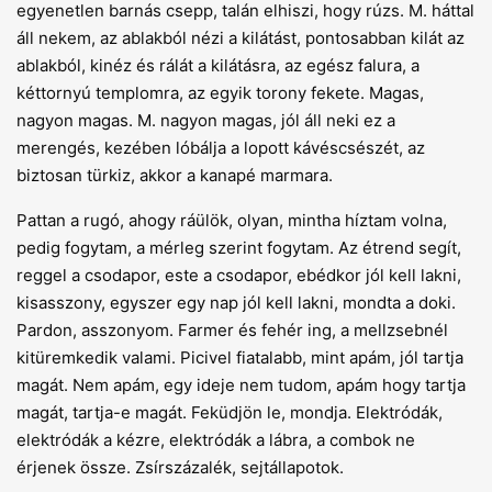
egyenetlen barnás csepp, talán elhiszi, hogy rúzs. M. háttal
áll nekem, az ablakból nézi a kilátást, pontosabban kilát az
ablakból, kinéz és rálát a kilátásra, az egész falura, a
kéttornyú templomra, az egyik torony fekete. Magas,
nagyon magas. M. nagyon magas, jól áll neki ez a
merengés, kezében lóbálja a lopott kávéscsészét, az
biztosan türkiz, akkor a kanapé marmara.
Pattan a rugó, ahogy ráülök, olyan, mintha híztam volna,
pedig fogytam, a mérleg szerint fogytam. Az étrend segít,
reggel a csodapor, este a csodapor, ebédkor jól kell lakni,
kisasszony, egyszer egy nap jól kell lakni, mondta a doki.
Pardon, asszonyom. Farmer és fehér ing, a mellzsebnél
kitüremkedik valami. Picivel fiatalabb, mint apám, jól tartja
magát. Nem apám, egy ideje nem tudom, apám hogy tartja
magát, tartja-e magát. Feküdjön le, mondja. Elektródák,
elektródák a kézre, elektródák a lábra, a combok ne
érjenek össze. Zsírszázalék, sejtállapotok.