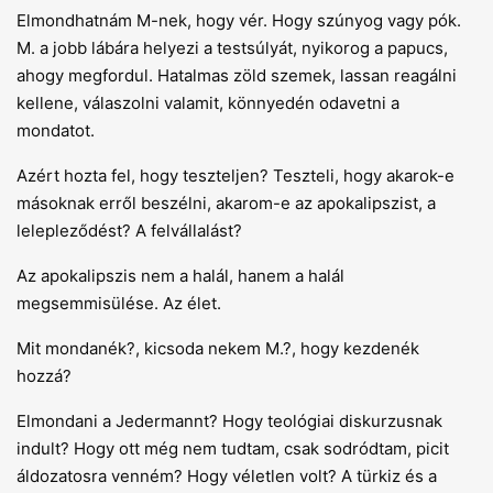
Elmondhatnám M-nek, hogy vér. Hogy szúnyog vagy pók.
M. a jobb lábára helyezi a testsúlyát, nyikorog a papucs,
ahogy megfordul. Hatalmas zöld szemek, lassan reagálni
kellene, válaszolni valamit, könnyedén odavetni a
mondatot.
Azért hozta fel, hogy teszteljen? Teszteli, hogy akarok-e
másoknak erről beszélni, akarom-e az apokalipszist, a
lelepleződést? A felvállalást?
Az apokalipszis nem a halál, hanem a halál
megsemmisülése. Az élet.
Mit mondanék?, kicsoda nekem M.?, hogy kezdenék
hozzá?
Elmondani a Jedermannt? Hogy teológiai diskurzusnak
indult? Hogy ott még nem tudtam, csak sodródtam, picit
áldozatosra venném? Hogy véletlen volt? A türkiz és a