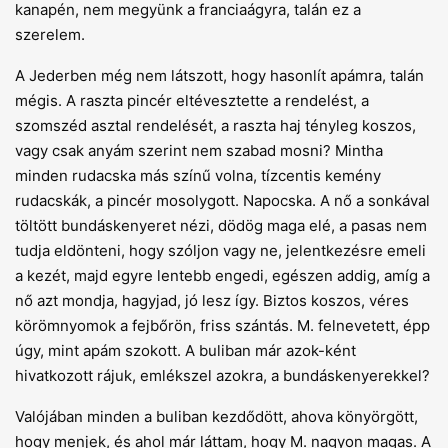
kanapén, nem megyünk a franciaágyra, talán ez a
szerelem.
A Jederben még nem látszott, hogy hasonlít apámra, talán
mégis. A raszta pincér eltévesztette a rendelést, a
szomszéd asztal rendelését, a raszta haj tényleg koszos,
vagy csak anyám szerint nem szabad mosni? Mintha
minden rudacska más színű volna, tízcentis kemény
rudacskák, a pincér mosolygott. Napocska. A nő a sonkával
töltött bundáskenyeret nézi, dödög maga elé, a pasas nem
tudja eldönteni, hogy szóljon vagy ne, jelentkezésre emeli
a kezét, majd egyre lentebb engedi, egészen addig, amíg a
nő azt mondja, hagyjad, jó lesz így. Biztos koszos, véres
körömnyomok a fejbőrön, friss szántás. M. felnevetett, épp
úgy, mint apám szokott. A buliban már azok-ként
hivatkozott rájuk, emlékszel azokra, a bundáskenyerekkel?
Valójában minden a buliban kezdődött, ahova könyörgött,
hogy menjek, és ahol már láttam, hogy M. nagyon magas. A