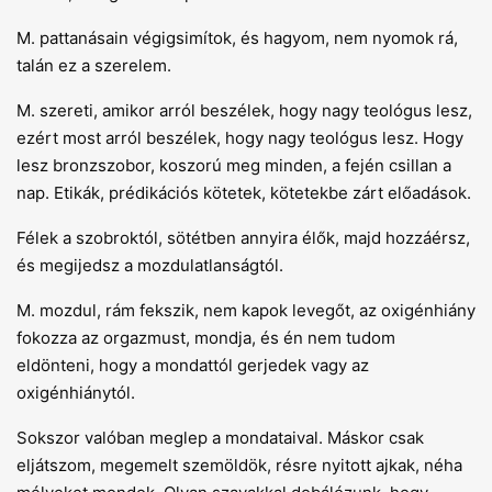
M. pattanásain végigsimítok, és hagyom, nem nyomok rá,
talán ez a szerelem.
M. szereti, amikor arról beszélek, hogy nagy teológus lesz,
ezért most arról beszélek, hogy nagy teológus lesz. Hogy
lesz bronzszobor, koszorú meg minden, a fején csillan a
nap. Etikák, prédikációs kötetek, kötetekbe zárt előadások.
Félek a szobroktól, sötétben annyira élők, majd hozzáérsz,
és megijedsz a mozdulatlanságtól.
M. mozdul, rám fekszik, nem kapok levegőt, az oxigénhiány
fokozza az orgazmust, mondja, és én nem tudom
eldönteni, hogy a mondattól gerjedek vagy az
oxigénhiánytól.
Sokszor valóban meglep a mondataival. Máskor csak
eljátszom, megemelt szemöldök, résre nyitott ajkak, néha