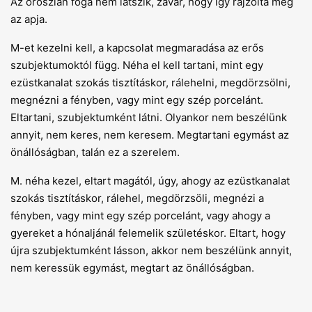
Az oroszlán foga nem látszik, zavar, hogy így rajzolta meg
az apja.
M-et kezelni kell, a kapcsolat megmaradása az erős
szubjektumoktól függ. Néha el kell tartani, mint egy
ezüstkanalat szokás tisztításkor, rálehelni, megdörzsölni,
megnézni a fényben, vagy mint egy szép porcelánt.
Eltartani, szubjektumként látni. Olyankor nem beszélünk
annyit, nem keres, nem keresem. Megtartani egymást az
önállóságban, talán ez a szerelem.
M. néha kezel, eltart magától, úgy, ahogy az ezüstkanalat
szokás tisztításkor, rálehel, megdörzsöli, megnézi a
fényben, vagy mint egy szép porcelánt, vagy ahogy a
gyereket a hónaljánál felemelik születéskor. Eltart, hogy
újra szubjektumként lásson, akkor nem beszélünk annyit,
nem keressük egymást, megtart az önállóságban.