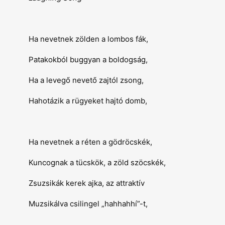
Ha nevetnek zölden a lombos fák,
Patakokból buggyan a boldogság,
Ha a levegő nevető zajtól zsong,
Hahotázik a rügyeket hajtó domb,
Ha nevetnek a réten a gödröcskék,
Kuncognak a tücskök, a zöld szöcskék,
Zsuzsikák kerek ajka, az attraktív
Muzsikálva csilingel „hahhahhí”-t,