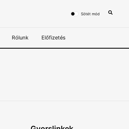
Sötét mód
Rólunk
Előfizetés
Gyorslinkek