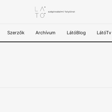
Szerzők
Archívum
LátóBlog
LátóTv